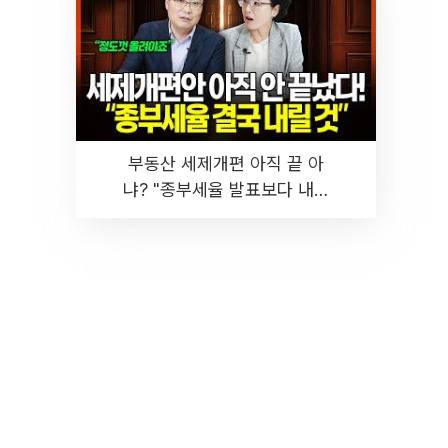
부동산 세제개편 아직 끝 아
냐? "종부세율 발표보다 내릴
것" 장기거주·양도세 전망 I 집
땅지성 I 김인만, 진미윤