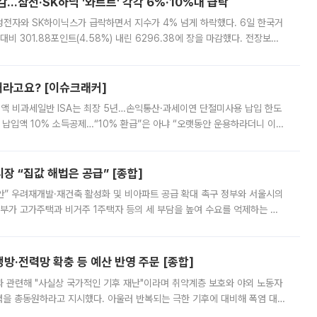
감…삼전·SK하닉 '와르르' 각각 6%·10%대 급락
삼성전자와 SK하이닉스가 급락하면서 지수가 4% 넘게 하락했다. 6일 한국거
비 301.88포인트(4.58%) 내린 6296.38에 장을 마감했다. 전장보다
스피는 장중 한때 6550.94까지 오르기도 했으나 6238.32까지 밀리기도 했
 깨라고요? [이슈크래커]
 전액 비과세일반 ISA는 최장 5년…손익통산·과세이연 단절미사용 납입 한도
납입액 10% 소득공제…“10% 환급”은 아냐 “오랫동안 운용하라더니 이제
 ‘만능 절세 통장’으로 불리는 개인종합자산관리계좌(ISA)가 두 갈래로 개
 “집값 해법은 공급” [종합]
안” 우려재개발·재건축 활성화 및 비아파트 공급 확대 촉구 정부와 서울시의
정부가 고가주택과 비거주 1주택자 등의 세 부담을 높여 수요를 억제하는 카
키울 것이라며 세금이 아닌 공급이 근본적인 처방이라고 전면 반박했다.
방·전력망 확충 등 예산 반영 주문 [종합]
과 관련해 "사실상 국가적인 기후 재난"이라며 취약계층 보호와 야외 노동자
정력을 총동원하라고 지시했다. 아울러 반복되는 극한 기후에 대비해 폭염 대응
영하는 방안도 검토하라고 주문했다. 이 대통령은 이날 폭염·가뭄 대