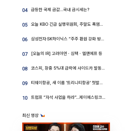
급등한 국제 금값…국내 금시세는?
04
오늘 KBO 긴급 실행위원회, 주말도 폭염취소 될까
05
삼성전자·SK하이닉스 “주주 환원 강화 방안 마련”
06
[오늘의 IR] 고려아연ㆍ심텍ㆍ엘앤에프 등
07
코스피, 장중 5%대 급락에 사이드카 발동…삼성·SK 동반 폭락
08
티웨이항공, 새 이름 '트리니티항공' 첫발…SSC 전략 본격화
09
트럼프 “자석 사업을 하라”…제이에스링크, 비중국 영구자석 공급망 구축 속도
10
최신 영상