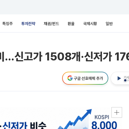
특징주
투자전략
채권/펀드
환율
국제시황
일반
비…신고가 1508개·신저가 17
기사
구글 선호매체 추가