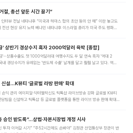
절, 총선 앞둔 시간 끌기”
 인터뷰 전날 네타냐후 “미국과 하마스 합의 초안 동의 안 해” 이란 놓고도
개 전선 현상 유지 노력 베냐민 네타냐후 이스라엘 총리가 미국 주도 평화위
스 간 무장해제 합의안을 반대한 지 하루 만에 하마스 정치국 고위 관리
' 상반기 경상수지 흑자 2000억달러 육박 [종합]
급'⋯상품수출도 첫 1000억달러대 여행수지도 두 달 연속 흑자 '역대 2
국내 경상수지가 유례없는 '반도체 수출' 날개를 달고 훨훨 날고 있다. 역대
경상수지 뿐 아니라 상반기 경상수지 흑자도 2000억달러에 근접하며 사상 최
신설…K뷰티 ‘글로벌 라방 판매’ 확대
터 손익 관리 에이피알·닥터멜락신도 틱톡샵 라이브방송 강화 글로벌 K뷰티
담팀을 신설하고 틱톡샵 등 글로벌 플랫폼을 통한 라이브 방송 판매 확대에
급하는 데서 한발 더 나아가 방송 기획과 상품 구성, 출연자 섭외, 손익
주총 승인 받도록”…상법·자본시장법 개정 시사
닌 투자 이어갈 시기” “주52시간제도 손봐야” 김정관 산업통상부 장관이 반