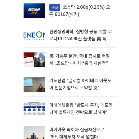
코스닥 2.08p(0.26%) 오
속보
른 801.67(마감)
진원생명과학, 질병청 공동 개발 코
로나19 DNA 백신 플랫폼 美 특허
확보
美 기술주 불안, 국내 증시로 번질
까…골드만ㆍ피치 “충격 제한적”
기도산업 "글로벌 하이테크 아웃도
어 전문기업으로 도약할 것"
미래에셋운용 "반도체 투자, 메모리
넘어 밸류체인 전반으로 넓혀야"
바이아웃 막히자 실물자산으로…
PEF, 대체투자 보폭 넓힌다