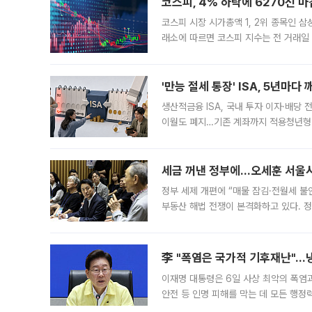
코스피, 4% 하락에 6270선 마
코스피 시장 시가총액 1, 2위 종목인 
래소에 따르면 코스피 지수는 전 거래일 대
1.81% 내린 6478.75에 출발한 코
다. 이날 오전
'만능 절세 통장' ISA, 5년마다
생산적금융 ISA, 국내 투자 이자·배당
이월도 폐지…기존 계좌까지 적용청년형 
는 5년마다 계좌를 해지하라는 건가요?”
편을
세금 꺼낸 정부에…오세훈 서울시장
정부 세제 개편에 “매물 잠김·전월세 불
부동산 해법 전쟁이 본격화하고 있다. 
드를 꺼내자 서울시는 전·월세 부담만 
李 "폭염은 국가적 기후재난"…냉
이재명 대통령은 6일 사상 최악의 폭염
안전 등 인명 피해를 막는 데 모든 행
인프라 확충 계획을 내년도 예산안에 반