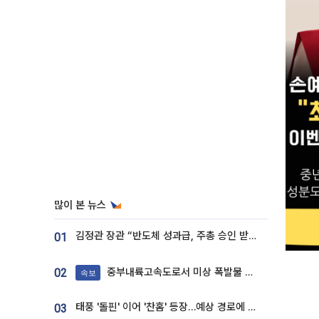
많이 본 뉴스
김정관 장관 “반도체 성과급, 주총 승인 받도록”…상법·자본시장법 개정 시사
01
중부내륙고속도로서 미상 폭발물 발견
02
속보
태풍 '돌핀' 이어 '찬홈' 등장…예상 경로에 한국 '한숨'
03