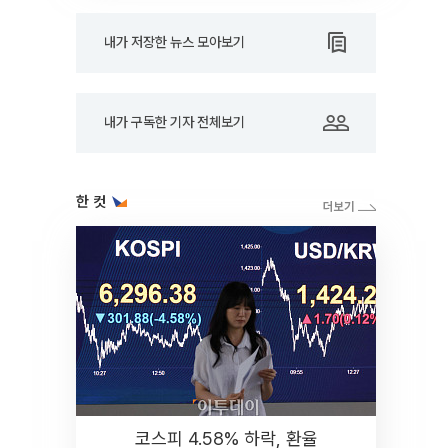
내가 저장한 뉴스 모아보기
내가 구독한 기자 전체보기
한 컷
코스피 4.58% 하락, 환율