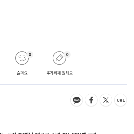
0
0
슬퍼요
추가취재 원해요