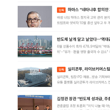
하마스 “네타냐후 합의안 거
단독
바셈 나임 하마스 정치국 고위 관리 본지
트럼프와 엇박자 10월 총선 앞두고 두 
원회(BOP)와 팔레스타인 무장단체 하마
반도체 날개 달고 날았다⋯'역대급
6월 상품수지 흑자 478.9억달러 '역대
위'⋯"유가ㆍ환율 영향 출국자 수 감소" 
급 수출 호조가 매달 이어지면서 6월 
대 기
실리콘투, 라이브커머스팀 
단독
실리콘투, 팀장·PD 채용…방송 기획부
유통 플랫폼 실리콘투가 라이브커머스 전
나섰다. 국내 화장품을 해외 유통망에 공
김정관 장관 “반도체 성과급, 
관훈클럽 초청 토론회 “이익 나눌 때 아