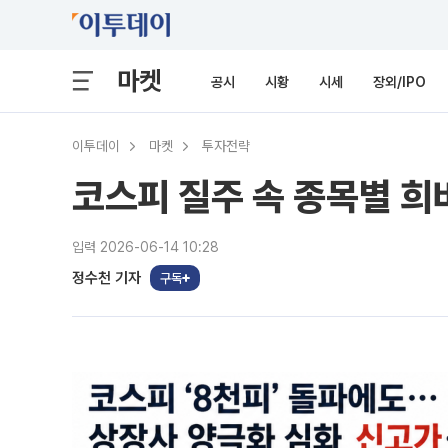
마켓
공시
시황
시세
장외/IPO
이투데이
마켓
투자전략
코스피 질주 속 종목별 희
입력 2026-06-14 10:28
정수천 기자
구독