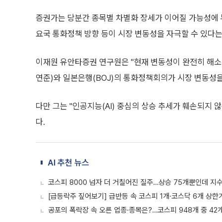
증권가는 당분간 종목별 차별화 장세가 이어질 가능성에 무
요국 통화정책 방향 등이 시장 변동성을 자극할 수 있다는
이재원 유안타증권 연구원은 "현재 변동성이 완전히 해소된
연준)와 일본은행(BOJ)의 통화정책회의가 시장 변동성을
다만 그는 "인공지능(AI) 중심의 상승 추세가 훼손되지
다.
AI 추천 뉴스
코스피 8000 넘자 더 거칠어진 질주…상승 75개뿐인데 지
[급등락주 짚어보기] 급반등 속 코스피 1개·코스닥 6개 상한
공포의 폭락장 속 오른 업종·종목은?…코스피 948개 중 42