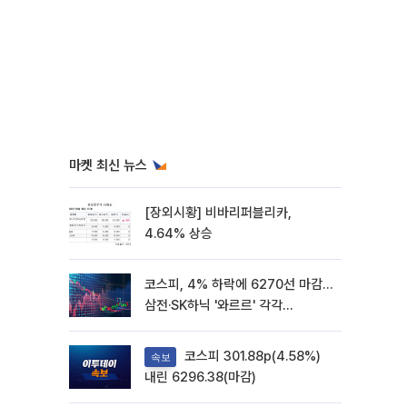
마켓 최신 뉴스
[장외시황] 비바리퍼블리카,
4.64% 상승
코스피, 4% 하락에 6270선 마감…
삼전·SK하닉 '와르르' 각각
6%·10%대 급락
코스피 301.88p(4.58%)
속보
내린 6296.38(마감)