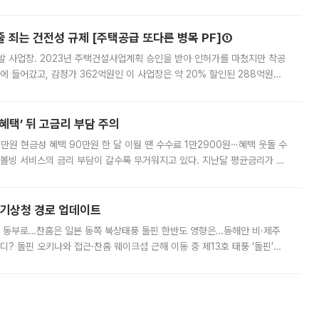
 대부분 지역에 폭염특보가 발효된 가운데 최고체감온도는 35도 안팎까지 올라
줄 죄는 건전성 규제 [주택공급 또다른 병목 PF]①
발 사업장. 2023년 주택건설사업계획 승인을 받아 인허가를 마쳤지만 착공
에 들어갔고, 감정가 362억원인 이 사업장은 약 20% 할인된 288억원에
 현재는 4차 공매를 위한 조건 협의가 진행 중이다. 수도권의 주요 주거 배
혜택’ 뒤 고금리 부담 주의
1만원 현금성 혜택 90만원 한 달 이월 땐 수수료 1만2900원⋯혜택 웃돌 수
리볼빙 서비스의 금리 부담이 갈수록 무거워지고 있다. 지난달 평균금리가 연
약정 고객에게 포인트와 캐시백을 얹어주는 미끼성 행사가 이어지고 있어 주의가
본기상청 경로 업데이트
국 동부로…찬홈은 일본 동쪽 북상태풍 돌핀 한반도 영향은…동해안 비·제주
디? 돌핀 오키나와 접근·찬홈 웨이크섬 근해 이동 중 제13호 태풍 ‘돌핀’이
 아마미 지방에 접근하고 있다. 돌핀은 오키나와 부근을 지난 뒤 동중국해