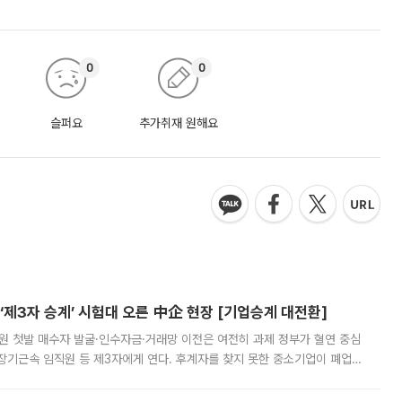
0
0
슬퍼요
추가취재 원해요
제3자 승계’ 시험대 오른 中企 현장 [기업승계 대전환]
지원 첫발 매수자 발굴·인수자금·거래망 이전은 여전히 과제 정부가 혈연 중심
장기근속 임직원 등 제3자에게 연다. 후계자를 찾지 못한 중소기업이 폐업
해 기술과 일자리를 남기도록 하겠다는 취지다. 다만 세금 감면만으로 거래를