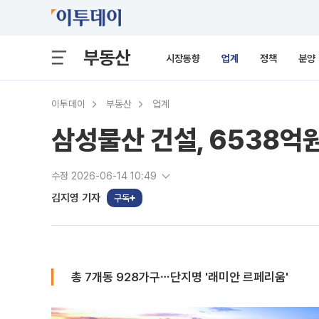
부동산
시장동향
업계
정책
분양
이투데이
부동산
업계
삼성물산 건설, 6538억
수정 2026-06-14 10:49
김지영 기자
구독
총 7개동 928가구⋯단지명 '래미안 르페리움'