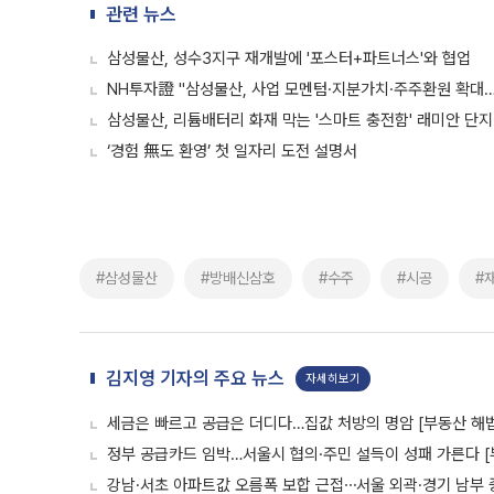
관련 뉴스
삼성물산, 성수3지구 재개발에 '포스터+파트너스'와 협업
NH투자證 "삼성물산, 사업 모멘텀·지분가치·주주환원 확대
삼성물산, 리튬배터리 화재 막는 '스마트 충전함' 래미안 단
‘경험 無도 환영’ 첫 일자리 도전 설명서
#삼성물산
#방배신삼호
#수주
#시공
#
김지영 기자의 주요 뉴스
자세히보기
세금은 빠르고 공급은 더디다…집값 처방의 명암 [부동산 해법
정부 공급카드 임박…서울시 협의·주민 설득이 성패 가른다 [
강남·서초 아파트값 오름폭 보합 근접⋯서울 외곽·경기 남부