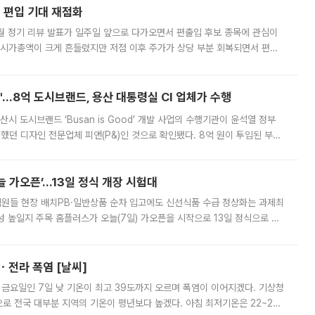
에 편입 기대 재점화
월 정기 리뷰 발표가 일주일 앞으로 다가오면서 편출입 후보 종목에 관심이
 시가총액이 크게 흔들렸지만 저점 이후 주가가 상당 부분 회복되면서 편입
다시 부각되고 있다. 7일 금융투자업계에 따르면 MSCI는 한국시간으로 오는
od'…8억 도시브랜드, 용산 대통령실 CI 업체가 수행
시 도시브랜드 ‘Busan is Good’ 개발 사업의 수행기관이 윤석열 정부
여했던 디자인 전문업체 피앤(P&)인 것으로 확인됐다. 8억 원이 투입된 부산
 부족과 디자인 정체성 논란에 휩싸였던 만큼, 사업 선정 과정과 결과물에
 가오픈’...13일 정식 개장 시험대
.직원들 현장 배치PB·일반상품 순차 입고에도 신선식품 수급 정상화는 과제최
 높일지 주목 홈플러스가 오늘(7일) 가오픈을 시작으로 13일 정식으로 재
직원들이 현장 배치되고, PB 상품과 함께 일반 상품 납품도 순차적으로 진행
ㆍ전라 폭염 [날씨]
 금요일인 7일 낮 기온이 최고 39도까지 오르며 폭염이 이어지겠다. 기상청
로 전국 대부분 지역의 기온이 평년보다 높겠다. 아침 최저기온은 22~27