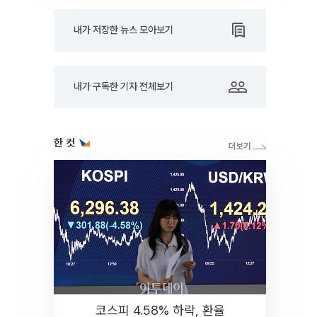
내가 저장한 뉴스 모아보기
내가 구독한 기자 전체보기
한 컷
코스피 4.58% 하락, 환율