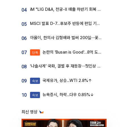
iM "LIG D&A, 천궁-II 매출 하반기 회복 전망…방산 톱픽 유지"
04
MSCI 발표 D-7…후보주 반등에 편입 기대 재점화
05
아옳이, 한의사 김형배와 벌써 200일⋯꽃다발 들고 "프러포즈 아냐"
06
논란의 'Busan is Good'…8억 도시브랜드, 용산 대통령실 CI 업체가 수행
07
단독
‘나솔사계’ 국화, 결별 후 재등장⋯첫인상 투표 휩쓸고 ‘인기녀’ 등극
08
국제유가, 상승...WTI 2.8%↑
09
속보
뉴욕증시, 하락...다우 0.85%↓
10
속보
최신 영상