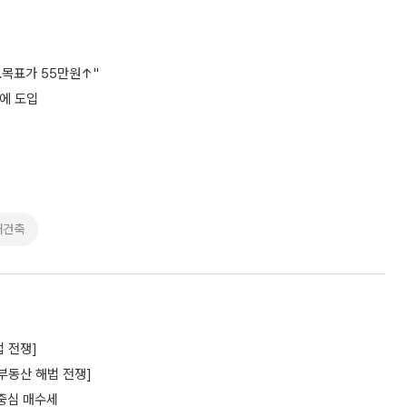
…목표가 55만원↑"
지에 도입
재건축
 전쟁]
부동산 해법 전쟁]
 중심 매수세