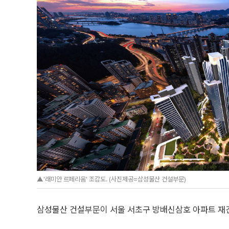
▲'래미안 르페리움' 조감도. (사진제공=삼성물산 건설부문)
삼성물산 건설부문이 서울 서초구 방배신삼호 아파트 재