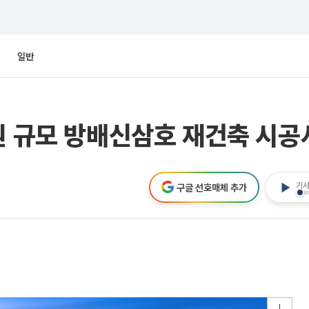
일반
원 규모 방배신삼호 재건축 시공
기사
구글 선호매체 추가