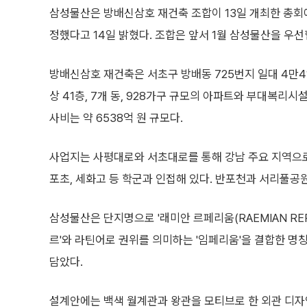
삼성물산은 방배신삼호 재건축 조합이 13일 개최한 총회
정했다고 14일 밝혔다. 조합은 앞서 1월 삼성물산을 우
방배신삼호 재건축은 서초구 방배동 725번지 일대 4만4
상 41층, 7개 동, 928가구 규모의 아파트와 부대복리시
사비는 약 6538억 원 규모다.
사업지는 사평대로와 서초대로를 통해 강남 주요 지역으로
포초, 세화고 등 학군과 인접해 있다. 반포천과 서리풀공
삼성물산은 단지명으로 '래미안 르페리움(RAEMIAN RE
르'와 라틴어로 권위를 의미하는 '임페리움'을 결합한 
담았다.
설계안에는 백색 월계관과 왕관을 모티브로 한 외관 디자