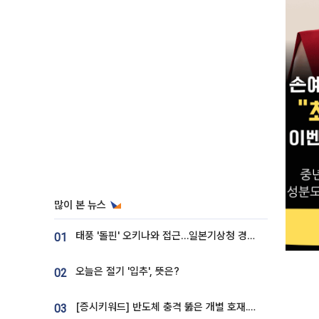
많이 본 뉴스
태풍 '돌핀' 오키나와 접근…일본기상청 경로 업데이트
01
오늘은 절기 '입추', 뜻은?
02
[증시키워드] 반도체 충격 뚫은 개별 호재...포스코퓨처엠·에코프로·한화솔루션 '눈길'
03