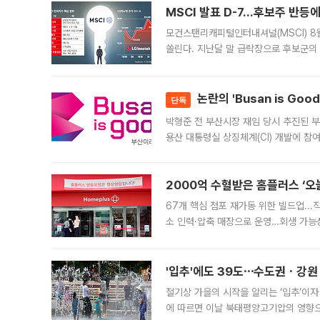
MSCI 발표 D-7…후보주 반등
모건스탠리캐피털인터내셔널(MSCI) 8
쏠린다. 지난달 말 급락장으로 후보군의
가능성과 지수 추종 자금 유입 기대가 
논란의 'Busan is Go
단독
박형준 전 부산시장 재임 당시 추진된 부산
용산 대통령실 상징체계(CI) 개발에 참
도시브랜드 사업이 공개 이후 시민 공감
2000억 수혈받은 홈플러스 ‘오늘
67개 핵심 점포 재가동 위한 빌드업..
소 인력·압축 매장으로 운영…회생 가능성
영업을 시작한다. 핵심 점포 67개에는 
'입추'에도 39도⋯수도권ㆍ강원
절기상 가을의 시작을 알리는 ‘입추’이자
에 따르면 이날 북태평양고기압의 영향으