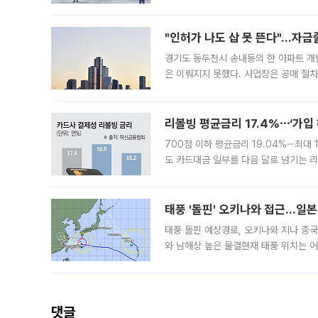
도, 낮 최고기온은 31~39도로, 전국
"인허가 나도 삽 못 뜬다"…자금
경기도 동두천시 송내동의 한 아파트 개
은 이뤄지지 못했다. 사업장은 공매 절차
3차 공매까지 진행됐으나 모두 유찰됐다.
후
리볼빙 평균금리 17.4%⋯‘가입 
700점 이하 평균금리 19.04%⋯최대 
도 카드대금 일부를 다음 달로 넘기는 
17.40%까지 치솟은 가운데, 신규 
요구
태풍 '돌핀' 오키나와 접근…일
태풍 돌핀 예상경로, 오키나와 지나 중
와 남해상 높은 물결현재 태풍 위치는 어
강한 세력을 유지한 채 일본 오키나와와
댓글