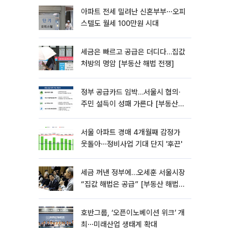
아파트 전세 밀려난 신혼부부⋯오피
스텔도 월세 100만원 시대
세금은 빠르고 공급은 더디다…집값
처방의 명암 [부동산 해법 전쟁]
정부 공급카드 임박…서울시 협의·
주민 설득이 성패 가른다 [부동산
해법 전쟁]
서울 아파트 경매 4개월째 감정가
웃돌아⋯정비사업 기대 단지 '후끈'
세금 꺼낸 정부에…오세훈 서울시장
“집값 해법은 공급” [부동산 해법
전쟁]
호반그룹, ‘오픈이노베이션 위크’ 개
최⋯미래산업 생태계 확대