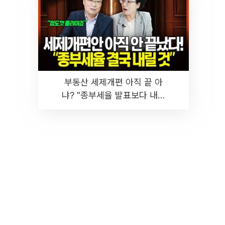
부동산 세제개편 아직 끝 아
냐? "종부세율 발표보다 내릴
것" 장기거주·양도세 전망 I 집
땅지성 I 김인만, 진미윤