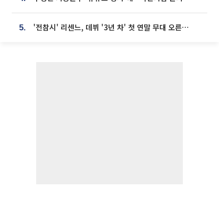
'전참시' 리센느, 데뷔 '3년 차' 첫 연말 무대 오른다⋯"그동안 섭외 안 와"
5.