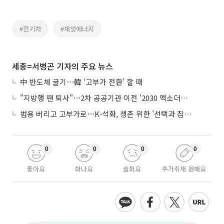
#전기차
#재생에너지
세종=서병곤 기자의 주요 뉴스
中 반도체 굴기⋯韓 ‘고부가 전환’ 할 때
"지방행 땐 퇴사"⋯2차 공공기관 이전 '2030 엑소더스' 뇌관
범용 버리고 고부가로⋯K-석화, 생존 위한 '선택과 집중'
0
0
0
0
좋아요
화나요
슬퍼요
추가취재 원해요