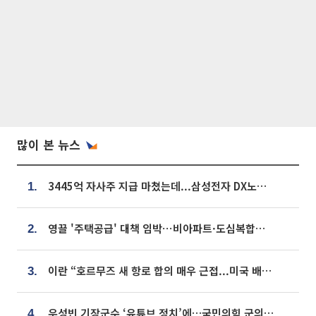
많이 본 뉴스
3445억 자사주 지급 마쳤는데...삼성전자 DX노조, 뒤늦은 '떼쓰기 집회'
1.
영끌 '주택공급' 대책 임박⋯비아파트·도심복합까지 총동원
2.
이란 “호르무즈 새 항로 합의 매우 근접...미국 배상 먼저”
3.
우성빈 기장군수 ‘유튜브 정치’에…국민의힘 군의원들 집단 반발
4.