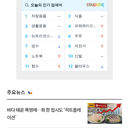
주요뉴스
바다 태운 폭염에…회 한 접시도 ‘히트플레
이션’