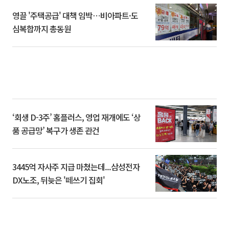
영끌 '주택공급' 대책 임박⋯비아파트·도
심복합까지 총동원
‘회생 D-3주’ 홈플러스, 영업 재개에도 ‘상
품 공급망’ 복구가 생존 관건
3445억 자사주 지급 마쳤는데...삼성전자
DX노조, 뒤늦은 '떼쓰기 집회'