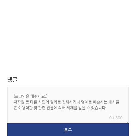
댓글
0 / 300