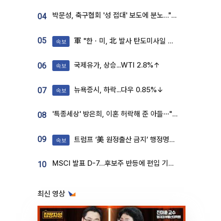
박문성, 축구협회 '성 접대' 보도에 분노…"다 말아먹으려고 작정했나"
04
05
軍 "한ㆍ미, 北 발사 탄도미사일 제원 정밀분석 중"
속보
국제유가, 상승...WTI 2.8%↑
06
속보
뉴욕증시, 하락...다우 0.85%↓
07
속보
'특종세상' 방은희, 이혼 허락해 준 아들⋯"너무 잘 커줬다" 오열
08
09
트럼프 ‘美 원정출산 금지’ 행정명령 서명
속보
MSCI 발표 D-7…후보주 반등에 편입 기대 재점화
10
최신 영상