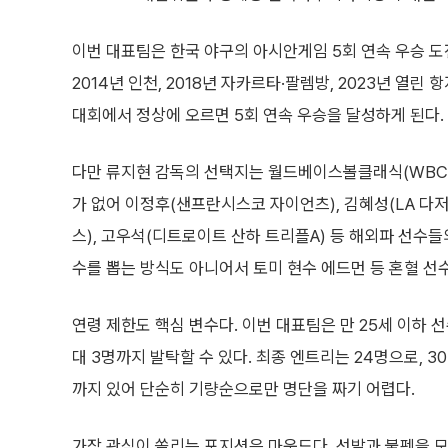
이번 대표팀은 한국 야구의 아시안게임 5회 연속 우승 도
2014년 인천, 2018년 자카르타·팔렘방, 2023년 열
대회에서 정상에 오르면 5회 연속 우승을 달성하게 된다.
다만 류지현 감독의 선택지는 월드베이스볼클래식(WBC)
가 없어 이정후(샌프란시스코 자이언츠), 김혜성(LA 다
스), 고우석(디트로이트 산하 트리플A) 등 해외파 선수
수를 뽑는 방식도 아니어서 토미 현수 에드먼 등 혼혈 선
연령 제한도 핵심 변수다. 이번 대표팀은 만 25세 이하 
대 3명까지 발탁할 수 있다. 최종 엔트리는 24명으로, 3
까지 있어 단순히 기량순으로만 명단을 짜기 어렵다.
가장 관심이 쏠리는 포지션은 마운드다. 선발과 불펜을 모두