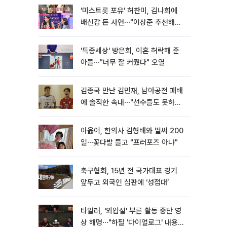
'미스트롯 포유' 허찬미, 김나희에
배신감 든 사연⋯"이상준 추천해주
더라"
'특종세상' 방은희, 이혼 허락해 준
아들⋯"너무 잘 커줬다" 오열
김종국 만난 김민재, 남아공전 패배
에 솔직한 속내⋯"선수들도 못하긴
했다"
아옳이, 한의사 김형배와 벌써 200
일⋯꽃다발 들고 "프러포즈 아냐"
축구협회, 15년 전 국가대표 경기
앞두고 외국인 심판에 ‘성접대’
타일러, '외압설' 부른 활동 중단 영
상 해명⋯"하필 '다이얼로그' 내용이