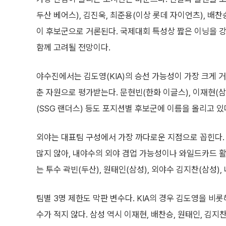
두산 베어스), 김진욱, 최준용(이상 롯데 자이언츠), 배찬승
이 후보군으로 거론된다. 국제대회 특성상 짧은 이닝을 강하
함께 고려될 전망이다.
야수진에서는 김도영(KIA)의 승선 가능성이 가장 크게 
춘 자원으로 평가받는다. 문현빈(한화 이글스), 이재현(삼
(SSG 랜더스) 등도 포지션별 후보군에 이름을 올리고 있
외야는 대표팀 구성에서 가장 까다로운 지점으로 꼽힌다. 
많지 않아, 내야수의 외야 겸업 가능성이나 와일드카드 활
는 투수 곽빈(두산), 원태인(삼성), 외야수 김지찬(삼성),
팀별 3명 제한도 막판 변수다. KIA의 경우 김도영을 비롯
수가 적지 않다. 삼성 역시 이재현, 배찬승, 원태인, 김