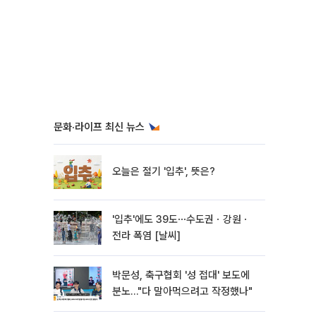
문화·라이프 최신 뉴스
오늘은 절기 '입추', 뜻은?
'입추'에도 39도⋯수도권ㆍ강원ㆍ
전라 폭염 [날씨]
박문성, 축구협회 '성 접대' 보도에
분노…"다 말아먹으려고 작정했나"