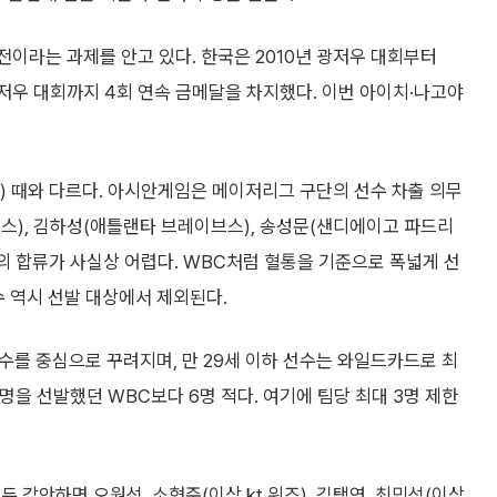
전이라는 과제를 안고 있다. 한국은 2010년 광저우 대회부터
린 항저우 대회까지 4회 연속 금메달을 차지했다. 이번 아이치·나고야
 때와 다르다. 아시안게임은 메이저리그 구단의 선수 차출 의무
저스), 김하성(애틀랜타 브레이브스), 송성문(샌디에이고 파드리
들의 합류가 사실상 어렵다. WBC처럼 혈통을 기준으로 폭넓게 선
수 역시 선발 대상에서 제외된다.
선수를 중심으로 꾸려지며, 만 29세 이하 선수는 와일드카드로 최
0명을 선발했던 WBC보다 6명 적다. 여기에 팀당 최대 3명 제한
 감안하면 오원석, 소형준(이상 kt 위즈), 김택연, 최민석(이상