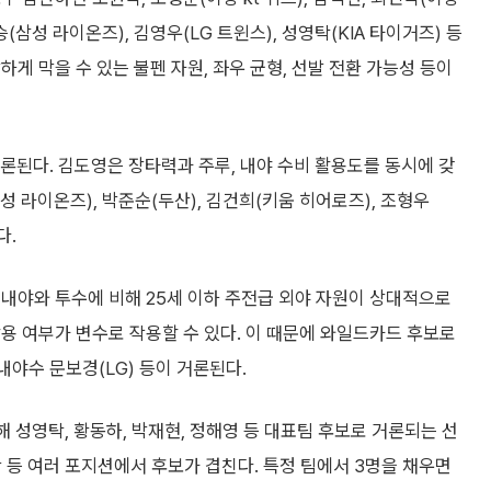
(삼성 라이온즈), 김영우(LG 트윈스), 성영탁(KIA 타이거즈) 등
게 막을 수 있는 불펜 자원, 좌우 균형, 선발 전환 가능성 등이
거론된다. 김도영은 장타력과 주루, 내야 수비 활용도를 동시에 갖
성 라이온즈), 박준순(두산), 김건희(키움 히어로즈), 조형우
다.
내야와 투수에 비해 25세 이하 주전급 외야 자원이 상대적으로
용 여부가 변수로 작용할 수 있다. 이 때문에 와일드카드 후보로
 내야수 문보경(LG) 등이 거론된다.
해 성영탁, 황동하, 박재현, 정해영 등 대표팀 후보로 거론되는 선
지찬 등 여러 포지션에서 후보가 겹친다. 특정 팀에서 3명을 채우면