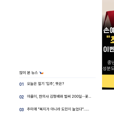
많이 본 뉴스
오늘은 절기 '입추', 뜻은?
01
아옳이, 한의사 김형배와 벌써 200일⋯꽃다발 들고 "프러포즈 아냐"
02
추미애 "복지가 아니라 도민이 늘었다"…재정난 책임론 정면돌파
03