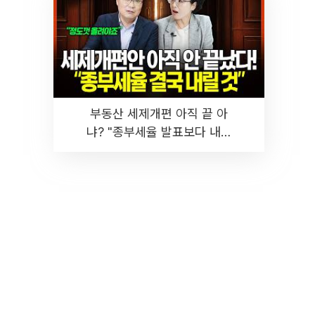
부동산 세제개편 아직 끝 아
냐? "종부세율 발표보다 내릴
것" 장기거주·양도세 전망 I 집
땅지성 I 김인만, 진미윤