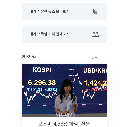
내가 저장한 뉴스 모아보기
내가 구독한 기자 전체보기
한 컷
코스피 4.58% 하락, 환율