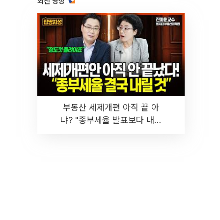
최신 영상
부동산 세제개편 아직 끝 아
냐? "종부세율 발표보다 내릴
것" 장기거주·양도세 전망 I 집
땅지성 I 김인만, 진미윤