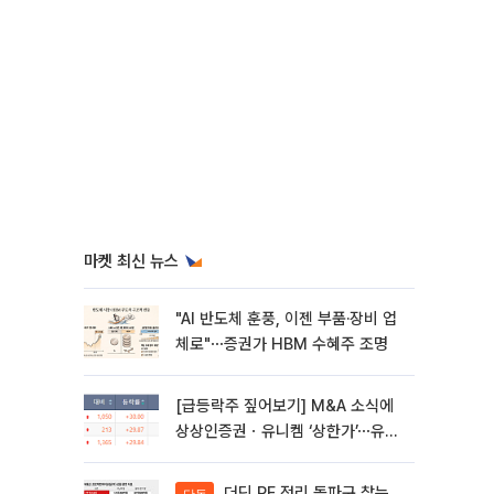
마켓 최신 뉴스
"AI 반도체 훈풍, 이젠 부품·장비 업
체로"⋯증권가 HBM 수혜주 조명
[급등락주 짚어보기] M&A 소식에
상상인증권ㆍ유니켐 ‘상한가’⋯유증
제동 걸린 SK디앤디↑
더딘 PF 정리 돌파구 찾는