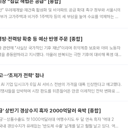
 “집값 해법은 공급” [종합]
안” 우려재개발·재건축 활성화 및 비아파트 공급 확대 촉구 정부와 서울시의
정부가 고가주택과 비거주 1주택자 등의 세 부담을 높여 수요를 억제하는 카
키울 것이라며 세금이 아닌 공급이 근본적인 처방이라고 전면 반박했다.
방·전력망 확충 등 예산 반영 주문 [종합]
과 관련해 "사실상 국가적인 기후 재난"이라며 취약계층 보호와 야외 노동자
정력을 총동원하라고 지시했다. 아울러 반복되는 극한 기후에 대비해 폭염 대응
영하는 방안도 검토하라고 주문했다. 이 대통령은 이날 폭염·가뭄 대
예고⋯‘초저가 전략’ 접나
 AI 기업 딥시크가 6일 AI 서비스 전반의 가격을 대폭 인상한다고 예고했다.
 경쟁사들을 압박하며 시장 판도를 뒤흔들어온 만큼 이례적인 전략 변화로 평
 이날 공지를 통해 구체적인 인상 폭은 공개하지 않았지만 상당한 수
' 상반기 경상수지 흑자 2000억달러 육박 [종합]
급'⋯상품수출도 첫 1000억달러대 여행수지도 두 달 연속 흑자 '역대 2
국내 경상수지가 유례없는 '반도체 수출' 날개를 달고 훨훨 날고 있다. 역대
경상수지 뿐 아니라 상반기 경상수지 흑자도 2000억달러에 근접하며 사상 최