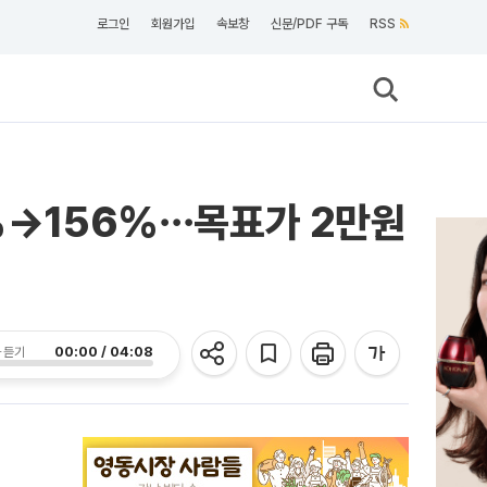
로그인
회원가입
속보창
신문/PDF 구독
RSS
3%→156%⋯목표가 2만원
00:00 / 04:08
 듣기