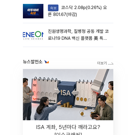
코스닥 2.08p(0.26%) 오
속보
른 801.67(마감)
진원생명과학, 질병청 공동 개발 코
로나19 DNA 백신 플랫폼 美 특허
확보
뉴스발전소
ISA 계좌, 5년마다 깨라고요?
[이슈크래커]