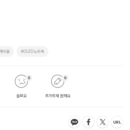
채비율
#OLED노트북
0
0
슬퍼요
추가취재 원해요