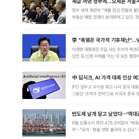
세금 꺼낸 정부에…오세훈 서울시장
정부 세제 개편에 “매물 잠김·전월세 불
부동산 해법 전쟁이 본격화하고 있다. 
드를 꺼내자 서울시는 전·월세 부담만 
李 "폭염은 국가적 기후재난"…냉
이재명 대통령은 6일 사상 최악의 폭염
안전 등 인명 피해를 막는 데 모든 행
인프라 확충 계획을 내년도 예산안에 반
中 딥시크, AI 가격 대폭 인상 
IPO 앞두고 수익성 제고 나서 중국 대표
그동안 ‘초저가 전략’으로 미국과 중국
가된다. 블룸버그통신에 따르면 딥시크는
반도체 날개 달고 날았다⋯'역대급
6월 상품수지 흑자 478.9억달러 '역대
위'⋯"유가ㆍ환율 영향 출국자 수 감소" 
급 수출 호조가 매달 이어지면서 6월 