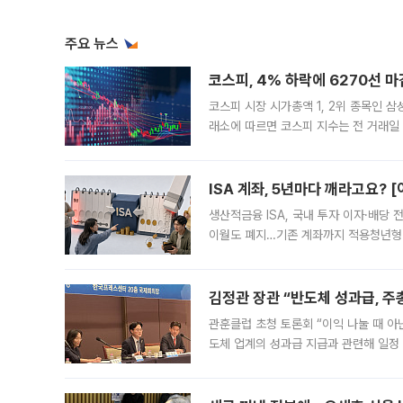
주요 뉴스
코스피, 4% 하락에 6270선 마
코스피 시장 시가총액 1, 2위 종목인 
래소에 따르면 코스피 지수는 전 거래일 대
1.81% 내린 6478.75에 출발한 코
다. 이날 오전
ISA 계좌, 5년마다 깨라고요? 
생산적금융 ISA, 국내 투자 이자·배당
이월도 폐지…기존 계좌까지 적용청년형 
는 5년마다 계좌를 해지하라는 건가요?”
편을
김정관 장관 “반도체 성과급, 
관훈클럽 초청 토론회 “이익 나눌 때 아
도체 업계의 성과급 지급과 관련해 일정
최근 상법·자본시장법 개정으로 기업 지