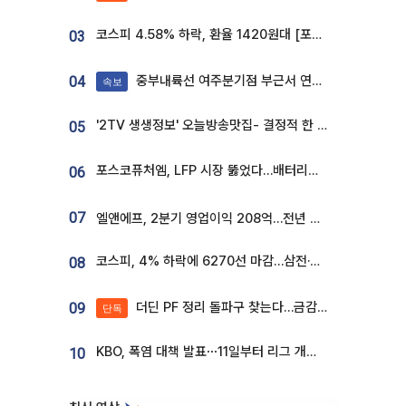
코스피 4.58% 하락, 환율 1420원대 [포토]
03
중부내륙선 여주분기점 부근서 연이은 추돌사고 발생
04
속보
'2TV 생생정보' 오늘방송맛집- 결정적 한 수, 3종 메밀면! 메밀 소바 맛집 '의○○○○'
05
포스코퓨처엠, LFP 시장 뚫었다…배터리사와 대규모 장기 공급 합의
06
07
엘앤에프, 2분기 영업이익 208억…전년 比 흑자전환
코스피, 4% 하락에 6270선 마감…삼전·SK하닉 '와르르' 각각 6%·10%대 급락
08
더딘 PF 정리 돌파구 찾는다…금감원, 1년 반 만에 매각설명회 재개
09
단독
KBO, 폭염 대책 발표⋯11일부터 리그 개시ㆍ경기 오후 7시 시작
10