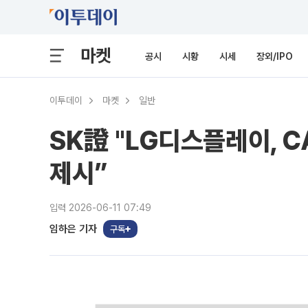
마켓
공시
시황
시세
장외/IPO
이투데이
마켓
일반
SK證 "LG디스플레이, 
제시”
입력 2026-06-11 07:49
임하은 기자
구독