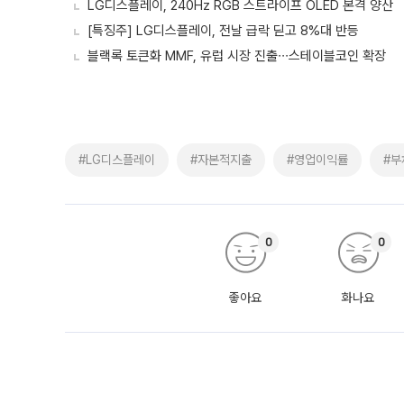
LG디스플레이, 240Hz RGB 스트라이프 OLED 본격 양산
[특징주] LG디스플레이, 전날 급락 딛고 8%대 반등
블랙록 토큰화 MMF, 유럽 시장 진출∙∙∙스테이블코인 확장
#LG디스플레이
#자본적지출
#영업이익률
#부
0
0
좋아요
화나요