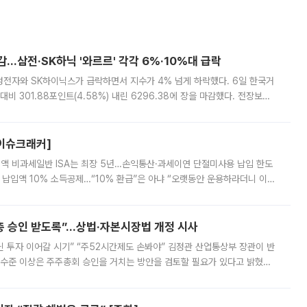
감…삼전·SK하닉 '와르르' 각각 6%·10%대 급락
삼성전자와 SK하이닉스가 급락하면서 지수가 4% 넘게 하락했다. 6일 한국거
비 301.88포인트(4.58%) 내린 6296.38에 장을 마감했다. 전장보다
스피는 장중 한때 6550.94까지 오르기도 했으나 6238.32까지 밀리기도 했
[이슈크래커]
 전액 비과세일반 ISA는 최장 5년…손익통산·과세이연 단절미사용 납입 한도
납입액 10% 소득공제…“10% 환급”은 아냐 “오랫동안 운용하라더니 이제
 ‘만능 절세 통장’으로 불리는 개인종합자산관리계좌(ISA)가 두 갈래로 개
주총 승인 받도록”…상법·자본시장법 개정 시사
닌 투자 이어갈 시기” “주52시간제도 손봐야” 김정관 산업통상부 장관이 반
 수준 이상은 주주총회 승인을 거치는 방안을 검토할 필요가 있다고 밝혔다.
배구조와 주주권 강화 논의가 이어지는 가운데, 핵심 연구인력에 대한