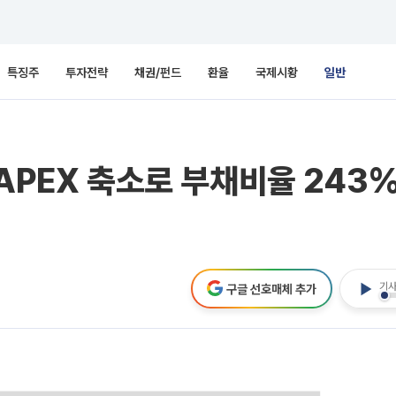
특징주
투자전략
채권/펀드
환율
국제시황
일반
CAPEX 축소로 부채비율 24
기사
구글 선호매체 추가