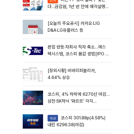
단독
다…금감원, 1년 반 만에 매각설명회
재개
[오늘의 주요공시] 카카오·LIG
D&A·LG유플러스 등
본업 반등·자회사 적자 축소…에스
텍시스템, 코스피 몸값 셈법[IPO 엑
스레이]
[장외시황] 비바리퍼블리카,
4.64% 상승
코스피, 4% 하락에 6270선 마감…
삼전·SK하닉 '와르르' 각각
6%·10%대 급락
코스피 301.88p(4.58%)
속보
내린 6296.38(마감)