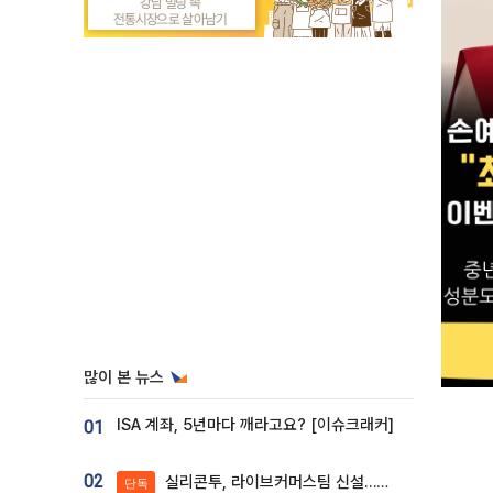
많이 본 뉴스
ISA 계좌, 5년마다 깨라고요? [이슈크래커]
01
02
실리콘투, 라이브커머스팀 신설…K뷰티 ‘글로벌 판매망’ 확대[K뷰티 라방戰]
단독