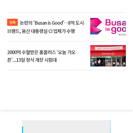
논란의 'Busan is Good'…8억 도시
단독
브랜드, 용산 대통령실 CI 업체가 수행
2000억 수혈받은 홈플러스 ‘오늘 가오
픈’...13일 정식 개장 시험대