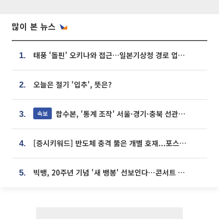
많이 본 뉴스
태풍 '돌핀' 오키나와 접근…일본기상청 경로 업데이트
1.
오늘은 절기 '입추', 뜻은?
2.
합수본, '통계 조작' 서울·경기·충북 선관위 등 추가 압수수색
속보
3.
[증시키워드] 반도체 충격 뚫은 개별 호재...포스코퓨처엠·에코프로·한화솔루션 '눈길'
4.
빅뱅, 20주년 기념 '새 뱅봉' 선보인다⋯콘서트 앞두고 팝업 개최
5.