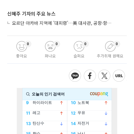
신혜주 기자의 주요 뉴스
요르단 아카바 지역에 '대피령'…美 대사관, 공항·항구 접근 금지 권고
0
0
0
0
좋아요
화나요
슬퍼요
추가취재 원해요