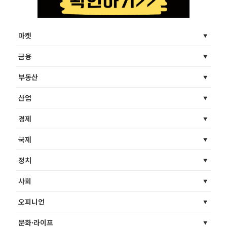
마켓
금융
부동산
산업
경제
국제
정치
사회
오피니언
문화·라이프