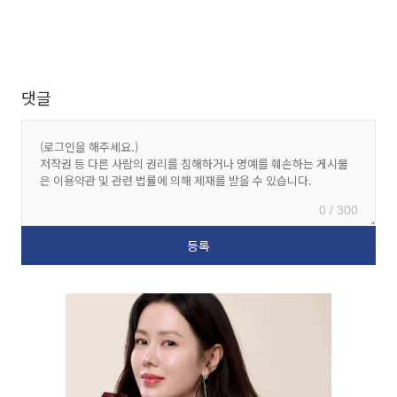
댓글
0 / 300