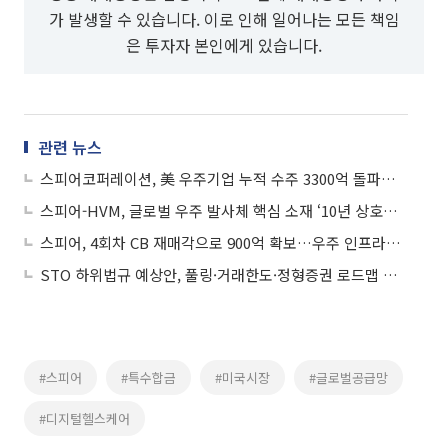
가 발생할 수 있습니다. 이로 인해 일어나는 모든 책임
은 투자자 본인에게 있습니다.
관련 뉴스
스피어코퍼레이션, 美 우주기업 누적 수주 3300억 돌파…'한국 우주 밸류체인' 확대
스피어-HVM, 글로벌 우주 발사체 핵심 소재 ‘10년 상호독점 공급’ 맞손
스피어, 4회차 CB 재매각으로 900억 확보…우주 인프라ㆍGSCM 영토 넓힌다
STO 하위법규 예상안, 풀링·거래한도·정형증권 로드맵 제시
#스피어
#특수합금
#미국시장
#글로벌공급망
#디지털헬스케어