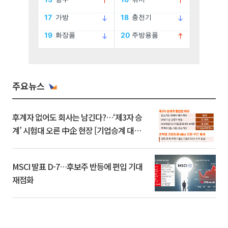
주요뉴스
후계자 없어도 회사는 남긴다?…‘제3자 승
계’ 시험대 오른 中企 현장 [기업승계 대전
환]
MSCI 발표 D-7…후보주 반등에 편입 기대
재점화