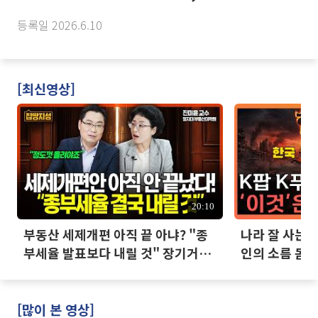
등록일 2026.6.10
[최신영상]
20:10
부동산 세제개편 아직 끝 아냐? "종
나라 잘 사는데
부세율 발표보다 내릴 것" 장기거주
인의 소름 돋는
·양도세 전망 I 집땅지성 I 김인만,
진미윤
[많이 본 영상]