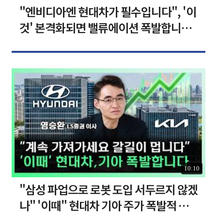
"엔비디아엔 현대차가 필수입니다", '이
것' 본격화되면 밸류에이션 폭발합니다
[찐코노미]
10:10
"삼성 파업으로 로봇 도입 서두르지 않겠
나" '이때" 현대차 기아 주가 폭발적 성