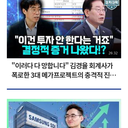
26:32
"이러다 다 망합니다" 김경율 회계사가
폭로한 3대 메가프로젝트의 충격적 진실
I 김경율 I 임윤선 I 정치대학