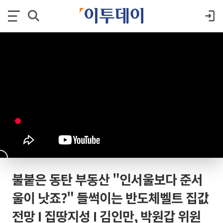
불붙은 동탄 부동산 "인서울보다 준서
울이 낫죠?" 들썩이는 반도체벨트 집값
전망 I 집땅지성 I 김인만, 박원갑 위원