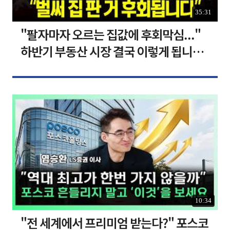
35:31
"팔자마자 오르는 집값에 후회막심..."
하반기 부동산 시장 결국 이렇게 됩니다 I
집땅지성 I 김인만, 심형석 교수
10:34
"전 세계에서 프리미엄 받는다?" 포스코