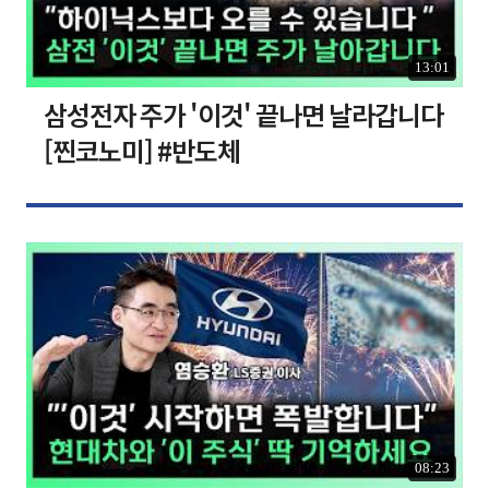
13:01
삼성전자 주가 '이것' 끝나면 날라갑니다
[찐코노미] #반도체
08:23