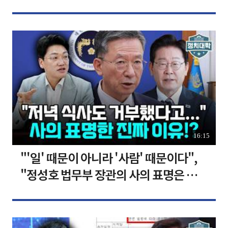
장합니다 [찐코노미]
16:15
"'일' 때문이 아니라 '사람' 때문이다",
"정성호 법무부 장관의 사의 표명은 이재
명 정부의 가장 큰 위기" I 설주완 I 임윤
선 I 정치대학