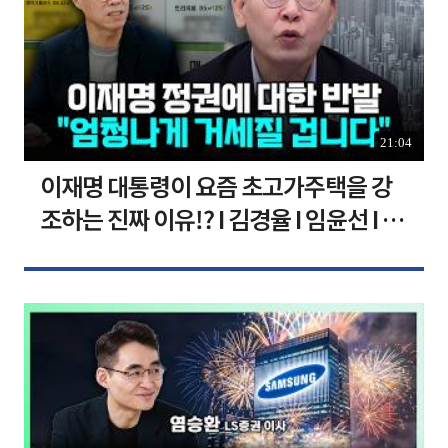
21:04
이재명 대통령이 요즘 초고가주택을 강
조하는 진짜 이유!? I 김경율 I 임윤선 I 정
치대학