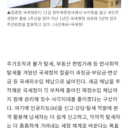
▲임광현 국세청장이 11일 정부세종청사에서 브리핑을 열고 국민주
권정부 출범 1주년을 맞아 지난 1년간 국세행정 성과와 2년차 업무
추진방향을 발표하고 있다. (사진제공=국세청)
주가조작과 물가 탈세, 부동산 편법거래 등 반사회적
탈세를 겨눴던 국세청의 칼끝이 과징금·부담금·변상
금 등 국세외수입 체납으로 넓어진다. 세금 체납을 추
적해온 국세청이 각 부처에 흩어진 재정수입 체납까
지 함께 관리해 징수 사각지대를 줄이겠다는 구상이
다. 여기에 인공지능(AI)을 신고·상담·탈세 적발에 본
격 활용해 납세자는 더 쉽게 신고하고, 악의적 탈세자
는 더 촘촘하게 가려내는 세정 체계로 바꾼다는 목표