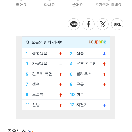
좋아요
화나요
슬퍼요
추가취재 원해요
주요뉴스