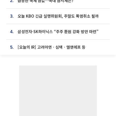
급등한 국제 금값…국내 금시세는?
2.
오늘 KBO 긴급 실행위원회, 주말도 폭염취소 될까
3.
삼성전자·SK하이닉스 “주주 환원 강화 방안 마련”
4.
[오늘의 IR] 고려아연ㆍ심텍ㆍ엘앤에프 등
5.