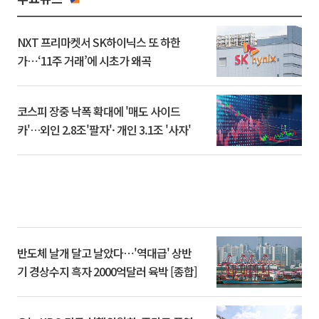
NXT 프리마켓서 SK하이닉스 또 하한
가⋯‘11주 거래’에 시초가 왜곡
코스피 장중 낙폭 확대에 '매도 사이드
카'…외인 2.8조'팔자'· 개인 3.1조 '사자'
반도체 날개 달고 날았다⋯'역대급' 상반
기 경상수지 흑자 2000억달러 육박 [종합]