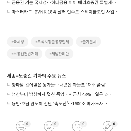
금융권 겨눈 국세청…하나금융 이어 메리츠증권 특별세무조사
마스터카드, BVNK 18억 달러 인수로 스테이블코인 사업 본격 확장
#국세청
#주식시장불공정탈세
#물가탈세
#부동산편법거래
#체납관리단
세종=노승길 기자의 주요 뉴스
양파밭 갈아엎은 농가들…내년엔 마늘로 ‘재배 쏠림’
생산부터 밥상까지 덮친 폭염…시금치 43%ㆍ열무 28% 급등
용인·호남 반도체 산단 ‘속도전’…1600조 메가투자 이행 총력
0
0
0
0