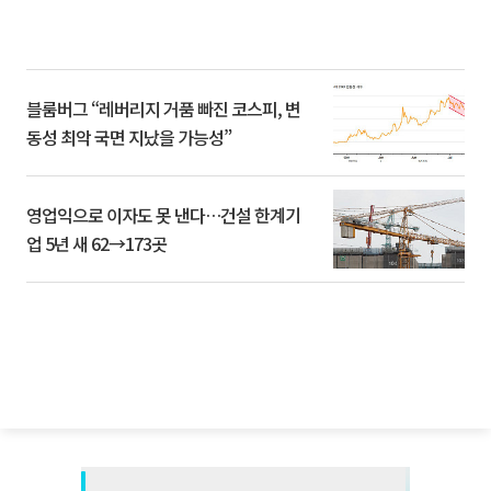
블룸버그 “레버리지 거품 빠진 코스피, 변
동성 최악 국면 지났을 가능성”
영업익으로 이자도 못 낸다…건설 한계기
업 5년 새 62→173곳