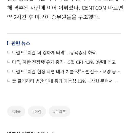
해 격추된 사건에 이어 이뤄졌다. CENTCOM 따르면
약 2시간 후 미군이 승무원들을 구조했다.
관련 뉴스
트럼프 “이란 더 강하게 타격”...뉴욕증시 하락
미국, 이란 전쟁發 유가 충격…5월 CPI 4.2% 3년래 최고
트럼프 “이란 협상 지연 대가 치를 것”⋯발전소ㆍ교량 공습 검토
美 클래리티 법안 연내 통과 가능성 13%…상원 문턱서 제동
#미국
#이란
#트럼프