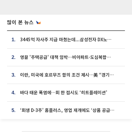
많이 본 뉴스
3445억 자사주 지급 마쳤는데...삼성전자 DX노조, 뒤늦은 '떼쓰기 집회'
1.
영끌 '주택공급' 대책 임박⋯비아파트·도심복합까지 총동원
2.
이란, 미국에 호르무즈 합의 조건 제시…美 “경기 아직 안 끝나” [종합]
3.
바다 태운 폭염에…회 한 접시도 ‘히트플레이션’
4.
‘회생 D-3주’ 홈플러스, 영업 재개에도 ‘상품 공급망’ 복구가 생존 관건
5.