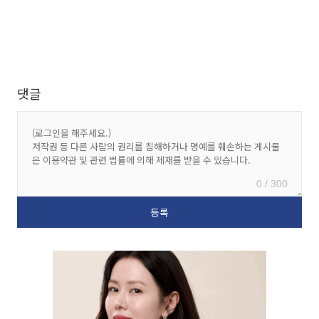
댓글
0 / 300