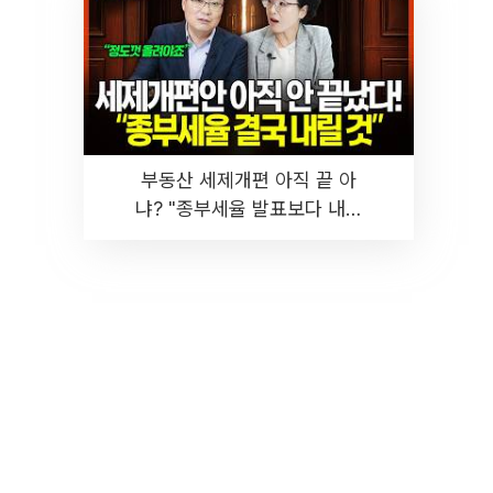
부동산 세제개편 아직 끝 아
냐? "종부세율 발표보다 내릴
것" 장기거주·양도세 전망 I 집
땅지성 I 김인만, 진미윤