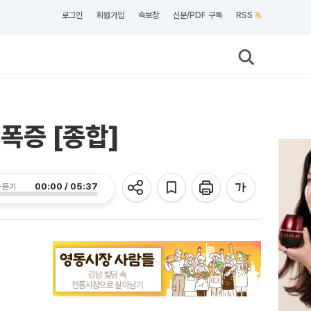
로그인
회원가입
속보창
신문/PDF 구독
RSS
 폭증 [종합]
00:00 / 05:37
 듣기