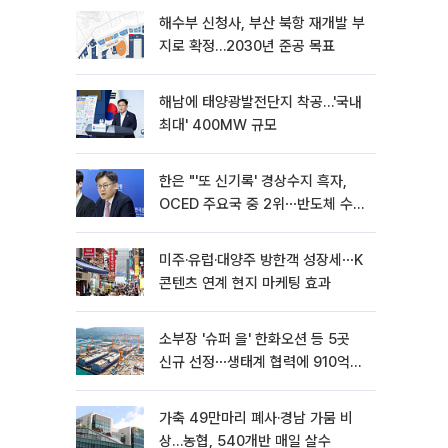
해수부 신청사, 부산 북항 재개발 부
지로 확정…2030년 준공 목표
해남에 태양광발전단지 착공…'국내
최대' 400MW 규모
한은 "'또 신기록' 경상수지 흑자,
OCED 주요국 중 2위⋯반도체 수출
효과"
미주·유럽·대양주 방한객 성장세⋯K
콘텐츠 연계 현지 마케팅 효과
소부장 '슈퍼 을' 한화오션 등 5곳
신규 선정⋯생태계 협력에 910억
투입
가축 49만마리 폐사·경남 가뭄 비
상…농협, 540개반 매일 살수