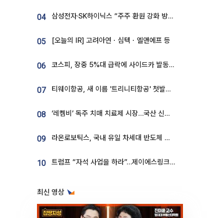
삼성전자·SK하이닉스 “주주 환원 강화 방안 마련”
04
[오늘의 IR] 고려아연ㆍ심텍ㆍ엘앤에프 등
05
코스피, 장중 5%대 급락에 사이드카 발동…삼성·SK 동반 폭락
06
티웨이항공, 새 이름 '트리니티항공' 첫발…SSC 전략 본격화
07
‘레켐비’ 독주 치매 치료제 시장…국산 신약 등장하나
08
라온로보틱스, 국내 유일 차세대 반도체 공정 로봇 개발 ‘고객사 테스트 진행’
09
트럼프 “자석 사업을 하라”…제이에스링크, 비중국 영구자석 공급망 구축 속도
10
최신 영상