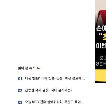
많이 본 뉴스
태풍 '돌핀' 이어 '찬홈' 등장…예상 경로에 한국 '한숨'
01
급등한 국제 금값…국내 금시세는?
02
오늘 KBO 긴급 실행위원회, 주말도 폭염취소 될까
03