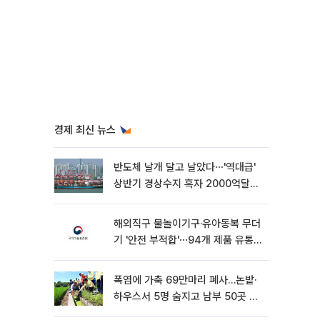
경제 최신 뉴스
반도체 날개 달고 날았다⋯'역대급'
상반기 경상수지 흑자 2000억달러
육박 [종합]
해외직구 물놀이기구·유아동복 무더
기 '안전 부적합'⋯94개 제품 유통
차단
폭염에 가축 69만마리 폐사…논밭·
하우스서 5명 숨지고 남부 50곳 가
뭄