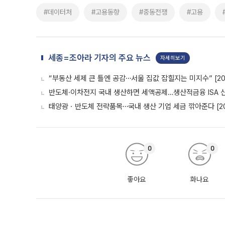
#데이터처
#고용동향
#중동전쟁
#고용
세종=조아라 기자의 주요 뉴스
자세히보기
“부동산 세제 큰 틀엔 공감⋯서울 집값 잡힐지는 미지수” [20
반도체·이차전지 국내 생산하면 세액공제…생산적금융 ISA 신설
태양광ㆍ반도체 전략품목⋯국내 생산 기업 세금 깎아준다 [20
0
0
좋아요
화나요