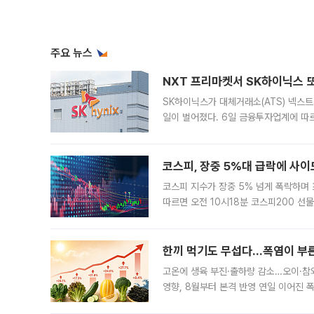
주요 뉴스
NXT 프리마켓서 SK하이닉스 또
SK하이닉스가 대체거래소(ATS) 넥스
일이 벌어졌다. 6일 금융투자업계에 따르
규장 종가보다 29.98% 내린 116만8
규시장과 달
코스피, 장중 5%대 급락에 사이
코스피 지수가 장중 5% 넘게 폭락하며
따르면 오전 10시18분 코스피200 
정지됐다. 발동 시점 당시 코스피200 선
록했다.
한끼 먹기도 무섭다...폭염이 부
고온에 생육 부진·출하량 감소…오이·참외
영향, 8월부터 본격 반영 연일 이어진 
고온에 취약한 시금치와 상추 등 잎채소뿐