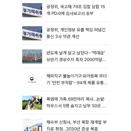
공정위, 국고채 76조 입찰 담합 15
개 PD사에 심사보고서 송부
공정위, 개인정보 유출 책임 떠넘긴
통신 3사 약관 개선
반도체 날개 달고 날았다⋯'역대급'
상반기 경상수지 흑자 2000억달러
육박 [종합]
해외직구 물놀이기구·유아동복 무더
기 '안전 부적합'⋯94개 제품 유통
차단
폭염에 가축 69만마리 폐사…논밭·
하우스서 5명 숨지고 남부 50곳 가
뭄
해수부 신청사, 부산 북항 재개발 부
지로 확정…2030년 준공 목표