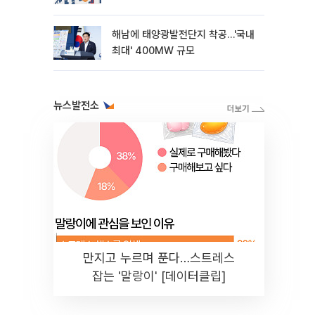
해남에 태양광발전단지 착공…'국내
최대' 400MW 규모
뉴스발전소
만지고 누르며 푼다…스트레스
잡는 '말랑이' [데이터클립]