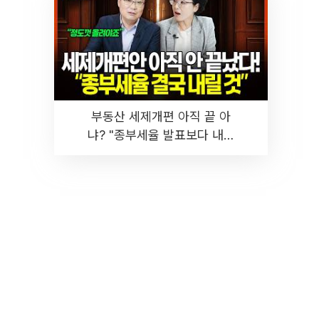
부동산 세제개편 아직 끝 아
냐? "종부세율 발표보다 내릴
것" 장기거주·양도세 전망 I 집
땅지성 I 김인만, 진미윤