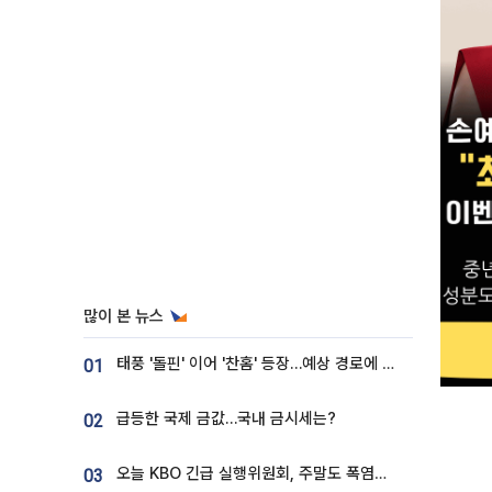
많이 본 뉴스
태풍 '돌핀' 이어 '찬홈' 등장…예상 경로에 한국 '한숨'
01
급등한 국제 금값…국내 금시세는?
02
오늘 KBO 긴급 실행위원회, 주말도 폭염취소 될까
03