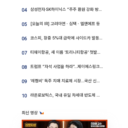
삼성전자·SK하이닉스 “주주 환원 강화 방안 마련”
04
[오늘의 IR] 고려아연ㆍ심텍ㆍ엘앤에프 등
05
코스피, 장중 5%대 급락에 사이드카 발동…삼성·SK 동반 폭락
06
티웨이항공, 새 이름 '트리니티항공' 첫발…SSC 전략 본격화
07
트럼프 “자석 사업을 하라”…제이에스링크, 비중국 영구자석 공급망 구축 속도
08
‘레켐비’ 독주 치매 치료제 시장…국산 신약 등장하나
09
라온로보틱스, 국내 유일 차세대 반도체 공정 로봇 개발 ‘고객사 테스트 진행’
10
최신 영상