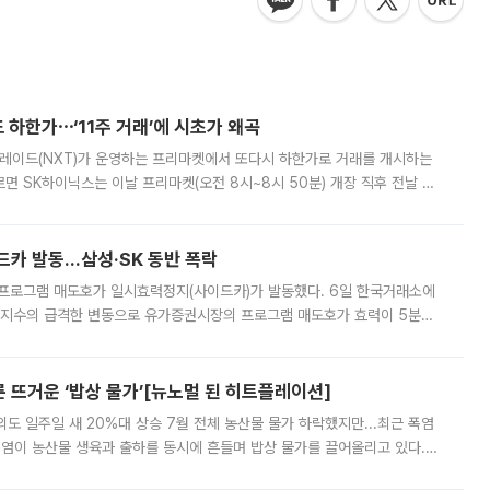
 하한가⋯‘11주 거래’에 시초가 왜곡
트레이드(NXT)가 운영하는 프리마켓에서 또다시 하한가로 거래를 개시하는
면 SK하이닉스는 이날 프리마켓(오전 8시~8시 50분) 개장 직후 전날 정
000원에 거래됐다. 거래량은 11주에 불과했으나, 최초 가격 결정이 기존 정
드카 발동…삼성·SK 동반 폭락
 프로그램 매도호가 일시효력정지(사이드카)가 발동했다. 6일 한국거래소에
선물지수의 급격한 변동으로 유가증권시장의 프로그램 매도호가 효력이 5분간
물지수는 전 거래일 종가 대비 52.48포인트(5.04%) 내린 987.24를 기
른 뜨거운 ‘밥상 물가’[뉴노멀 된 히트플레이션]
도 일주일 새 20%대 상승 7월 전체 농산물 물가 하락했지만...최근 폭염
폭염이 농산물 생육과 출하를 동시에 흔들며 밥상 물가를 끌어올리고 있다.
 아니라 오이와 참외, 브로콜리 가격까지 일주일 새 두 자릿수로 뛰었다.