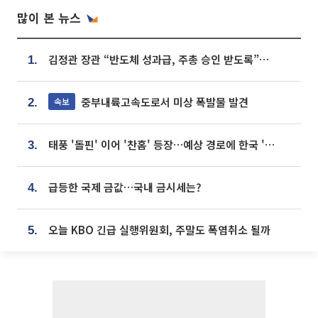
많이 본 뉴스
김정관 장관 “반도체 성과급, 주총 승인 받도록”…상법·자본시장법 개정 시사
1.
중부내륙고속도로서 미상 폭발물 발견
속보
2.
태풍 '돌핀' 이어 '찬홈' 등장…예상 경로에 한국 '한숨'
3.
급등한 국제 금값…국내 금시세는?
4.
오늘 KBO 긴급 실행위원회, 주말도 폭염취소 될까
5.