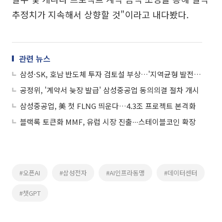
추정치가 지속해서 상향할 것"이라고 내다봤다.
관련 뉴스
삼성·SK, 호남 반도체 투자 검토설 부상…'지역균형 발전' 카드 되나
공정위, '계약서 늦장 발급' 삼성중공업 동의의결 절차 개시
삼성중공업, 美 첫 FLNG 띄운다…4.3조 프로젝트 본격화
블랙록 토큰화 MMF, 유럽 시장 진출∙∙∙스테이블코인 확장
#오픈AI
#삼성전자
#AI인프라동맹
#데이터센터
#챗GPT