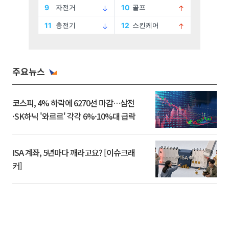
주요뉴스
코스피, 4% 하락에 6270선 마감…삼전
·SK하닉 '와르르' 각각 6%·10%대 급락
ISA 계좌, 5년마다 깨라고요? [이슈크래
커]