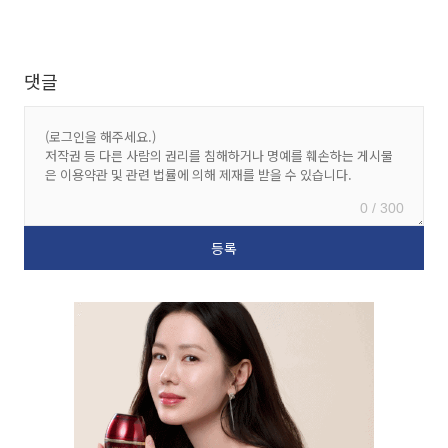
댓글
0 / 300