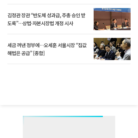
김정관 장관 “반도체 성과급, 주총 승인 받
도록”…상법·자본시장법 개정 시사
세금 꺼낸 정부에…오세훈 서울시장 “집값
해법은 공급” [종합]