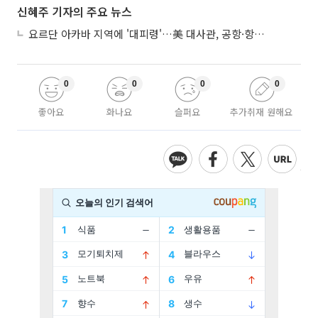
신혜주 기자의 주요 뉴스
요르단 아카바 지역에 '대피령'…美 대사관, 공항·항구 접근 금지 권고
0
0
0
0
좋아요
화나요
슬퍼요
추가취재 원해요