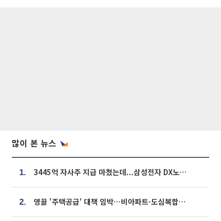
많이 본 뉴스
3445억 자사주 지급 마쳤는데...삼성전자 DX노조, 뒤늦은 '떼쓰기 집회'
1.
영끌 '주택공급' 대책 임박⋯비아파트·도심복합까지 총동원
2.