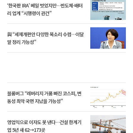
‘한국판 IRA’ 베일 벗었지만…반도체·배터
리 업계 “시행령이 관건”
與 “세제개편안 다양한 목소리 수렴…이달
말 정리 가능성”
블룸버그 “레버리지 거품 빠진 코스피, 변
동성 최악 국면 지났을 가능성”
영업익으로 이자도 못 낸다…건설 한계기
업 5년 새 62→173곳