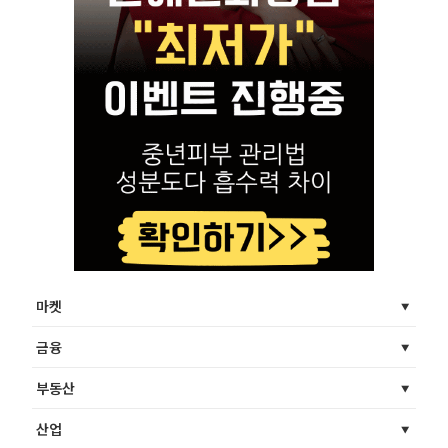
마켓
금융
부동산
산업