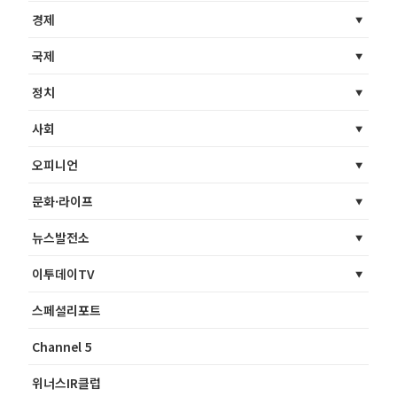
경제
국제
정치
사회
오피니언
문화·라이프
뉴스발전소
이투데이TV
스페셜리포트
Channel 5
위너스IR클럽