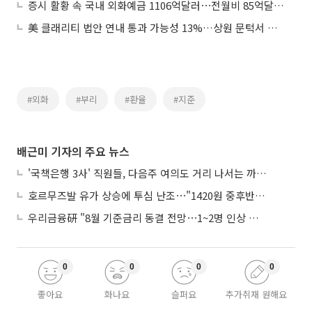
증시 활황 속 국내 외화예금 1106억달러⋯전월비 85억달러 늘며 반등
美 클래리티 법안 연내 통과 가능성 13%…상원 문턱서 제동
#외화
#부리
#환율
#지준
배근미 기자의 주요 뉴스
'국책은행 3사' 직원들, 다음주 여의도 거리 나서는 까닭은
호르무즈발 유가 상승에 투심 난조⋯"1420원 중후반 등락"
우리금융硏 "8월 기준금리 동결 전망⋯1~2명 인상 소수의견 낼 것"
0
0
0
0
좋아요
화나요
슬퍼요
추가취재 원해요