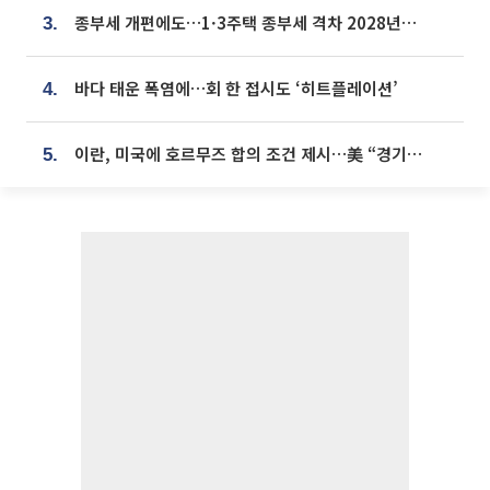
종부세 개편에도…1·3주택 종부세 격차 2028년부터 확대
3.
바다 태운 폭염에…회 한 접시도 ‘히트플레이션’
4.
이란, 미국에 호르무즈 합의 조건 제시…美 “경기 아직 안 끝나” [종합]
5.