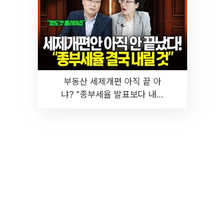
부동산 세제개편 아직 끝 아
냐? "종부세율 발표보다 내릴
것" 장기거주·양도세 전망 I 집
땅지성 I 김인만, 진미윤