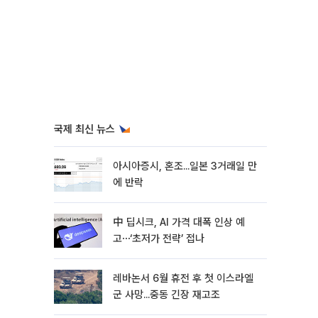
국제 최신 뉴스
아시아증시, 혼조...일본 3거래일 만
에 반락
中 딥시크, AI 가격 대폭 인상 예
고⋯‘초저가 전략’ 접나
레바논서 6월 휴전 후 첫 이스라엘
군 사망...중동 긴장 재고조