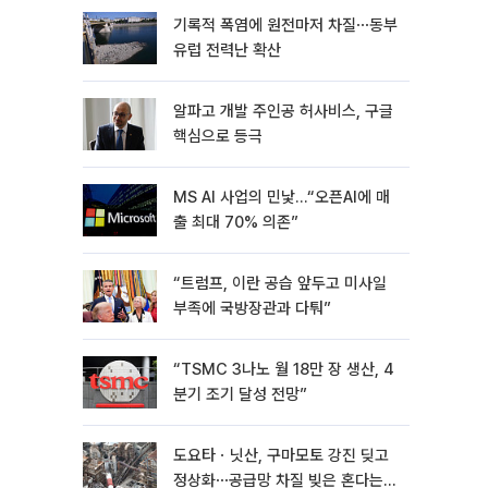
기록적 폭염에 원전마저 차질⋯동부
유럽 전력난 확산
알파고 개발 주인공 허사비스, 구글
핵심으로 등극
MS AI 사업의 민낯…“오픈AI에 매
출 최대 70% 의존”
“트럼프, 이란 공습 앞두고 미사일
부족에 국방장관과 다퉈”
“TSMC 3나노 월 18만 장 생산, 4
분기 조기 달성 전망”
도요타ㆍ닛산, 구마모토 강진 딪고
정상화⋯공급망 차질 빚은 혼다는