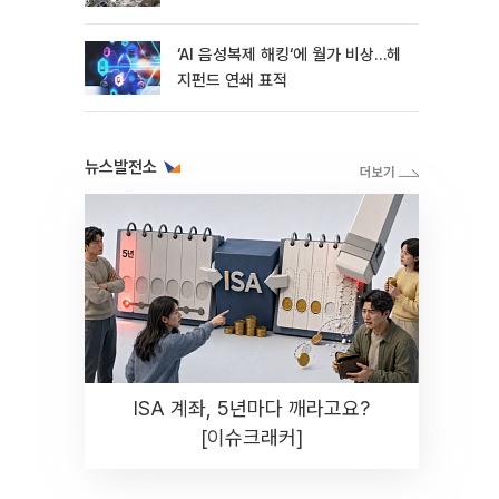
지연
‘AI 음성복제 해킹‘에 월가 비상…헤
지펀드 연쇄 표적
뉴스발전소
ISA 계좌, 5년마다 깨라고요?
[이슈크래커]