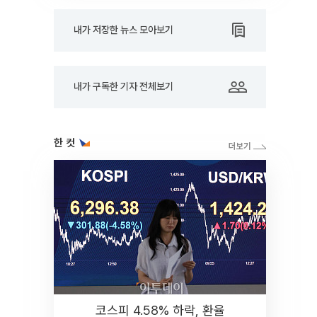
내가 저장한 뉴스 모아보기
내가 구독한 기자 전체보기
한 컷
코스피 4.58% 하락, 환율