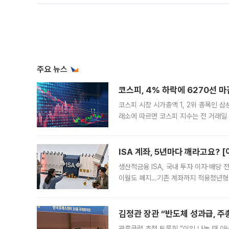
주요 뉴스
코스피, 4% 하락에 6270선 마
코스피 시장 시가총액 1, 2위 종목인 
래소에 따르면 코스피 지수는 전 거래일 대
1.81% 내린 6478.75에 출발한 코
다. 이날 오전
ISA 계좌, 5년마다 깨라고요? 
생산적금융 ISA, 국내 투자 이자·배당
이월도 폐지…기존 계좌까지 적용청년형 
는 5년마다 계좌를 해지하라는 건가요?”
편을
김정관 장관 “반도체 성과급, 
관훈클럽 초청 토론회 “이익 나눌 때 아