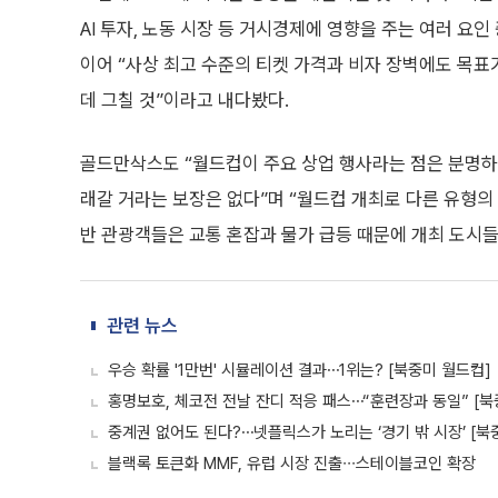
AI 투자, 노동 시장 등 거시경제에 영향을 주는 여러 요
이어 “사상 최고 수준의 티켓 가격과 비자 장벽에도 목표
데 그칠 것”이라고 내다봤다.
골드만삭스도 “월드컵이 주요 상업 행사라는 점은 분명하
래갈 거라는 보장은 없다”며 “월드컵 개최로 다른 유형의 
반 관광객들은 교통 혼잡과 물가 급등 때문에 개최 도시들
관련 뉴스
우승 확률 '1만번' 시뮬레이션 결과⋯1위는? [북중미 월드컵]
홍명보호, 체코전 전날 잔디 적응 패스⋯“훈련장과 동일” [북
중계권 없어도 된다?⋯넷플릭스가 노리는 ‘경기 밖 시장’ [북
블랙록 토큰화 MMF, 유럽 시장 진출∙∙∙스테이블코인 확장