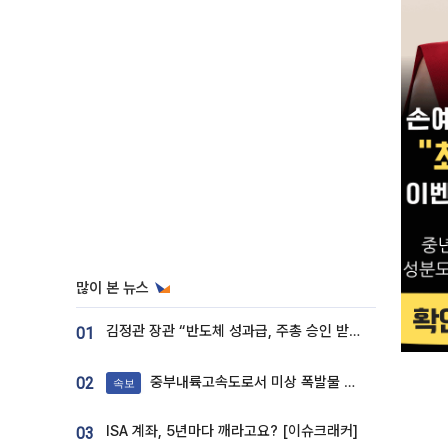
많이 본 뉴스
김정관 장관 “반도체 성과급, 주총 승인 받도록”…상법·자본시장법 개정 시사
01
중부내륙고속도로서 미상 폭발물 발견
02
속보
ISA 계좌, 5년마다 깨라고요? [이슈크래커]
03