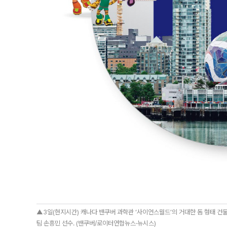
▲3일(현지시간) 캐나다 밴쿠버 과학관 ‘사이언스월드’의 거대한 돔 형태 건
팀 손흥민 선수. (밴쿠버/로이터연합뉴스·뉴시스)