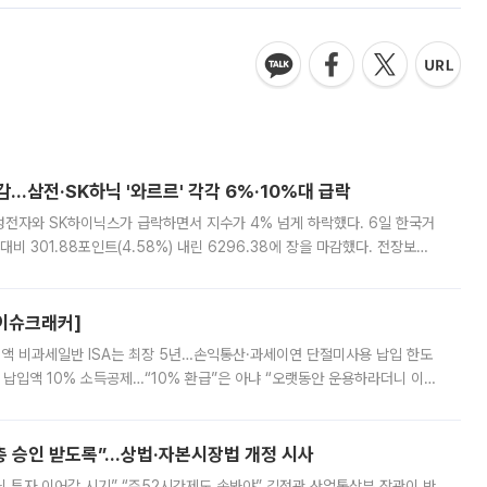
감…삼전·SK하닉 '와르르' 각각 6%·10%대 급락
삼성전자와 SK하이닉스가 급락하면서 지수가 4% 넘게 하락했다. 6일 한국거
비 301.88포인트(4.58%) 내린 6296.38에 장을 마감했다. 전장보다
스피는 장중 한때 6550.94까지 오르기도 했으나 6238.32까지 밀리기도 했
[이슈크래커]
 전액 비과세일반 ISA는 최장 5년…손익통산·과세이연 단절미사용 납입 한도
납입액 10% 소득공제…“10% 환급”은 아냐 “오랫동안 운용하라더니 이제
 ‘만능 절세 통장’으로 불리는 개인종합자산관리계좌(ISA)가 두 갈래로 개
주총 승인 받도록”…상법·자본시장법 개정 시사
닌 투자 이어갈 시기” “주52시간제도 손봐야” 김정관 산업통상부 장관이 반