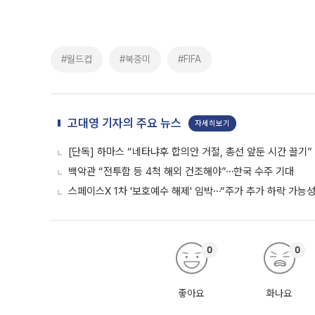
#월드컵
#북중미
#FIFA
고대영 기자의 주요 뉴스
자세히보기
[단독] 하마스 “네타냐후 합의안 거절, 총선 앞둔 시간 끌기”
백악관 “전투함 등 4척 해외 건조해야”⋯한국 수주 기대
스페이스X 1차 '보호예수 해제' 임박⋯“주가 추가 하락 가능성
0
0
좋아요
화나요