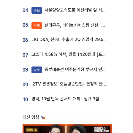
서울양양고속도로 이천터널 앞 사고 발생
04
속보
05
실리콘투, 라이브커머스팀 신설…K뷰티 ‘글로벌 판매망’ 확대[K뷰티 라방戰]
단독
LIG D&A, 천궁Ⅱ 수출에 2Q 영업익 29.5%↑…수주잔고 24.6조 [종합]
06
코스피 4.58% 하락, 환율 1420원대 [포토]
07
중부내륙선 여주분기점 부근서 연이은 추돌사고 발생
08
속보
'2TV 생생정보' 오늘방송맛집- 결정적 한 수, 3종 메밀면! 메밀 소바 맛집 '의○○○○'
09
영탁, 10월 단독 콘서트 개최…정규 3집 신곡 첫선
10
최신 영상