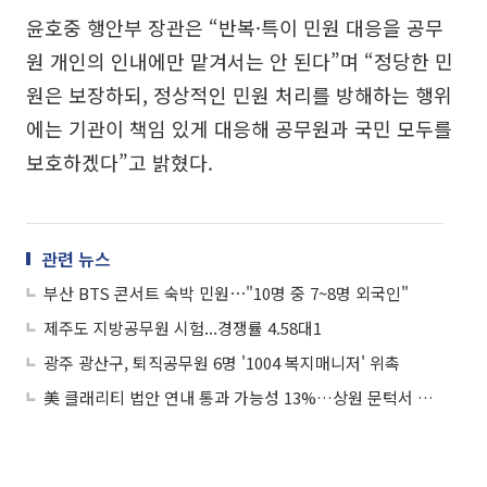
윤호중 행안부 장관은 “반복·특이 민원 대응을 공무
원 개인의 인내에만 맡겨서는 안 된다”며 “정당한 민
원은 보장하되, 정상적인 민원 처리를 방해하는 행위
에는 기관이 책임 있게 대응해 공무원과 국민 모두를
보호하겠다”고 밝혔다.
관련 뉴스
부산 BTS 콘서트 숙박 민원⋯"10명 중 7~8명 외국인"
제주도 지방공무원 시험...경쟁률 4.58대1
광주 광산구, 퇴직공무원 6명 '1004 복지매니저' 위촉
美 클래리티 법안 연내 통과 가능성 13%…상원 문턱서 제동