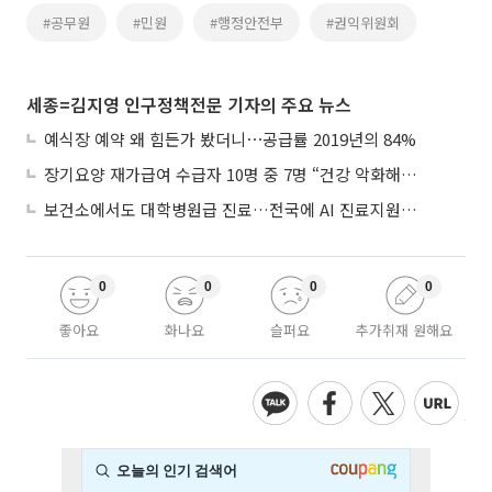
#공무원
#민원
#행정안전부
#권익위원회
세종=김지영 인구정책전문 기자의 주요 뉴스
예식장 예약 왜 힘든가 봤더니⋯공급률 2019년의 84%
장기요양 재가급여 수급자 10명 중 7명 “건강 악화해도 집에서”
보건소에서도 대학병원급 진료…전국에 AI 진료지원도구 보급
0
0
0
0
좋아요
화나요
슬퍼요
추가취재 원해요