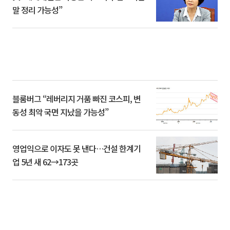
말 정리 가능성”
블룸버그 “레버리지 거품 빠진 코스피, 변
동성 최악 국면 지났을 가능성”
영업익으로 이자도 못 낸다…건설 한계기
업 5년 새 62→173곳