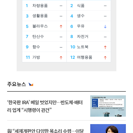
주요뉴스
‘한국판 IRA’ 베일 벗었지만…반도체·배터
리 업계 “시행령이 관건”
與 “세제개편안 다양한 목소리 수렴…이달