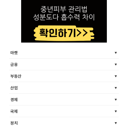
마켓
금융
부동산
산업
경제
국제
정치