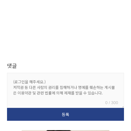
댓글
0 / 300