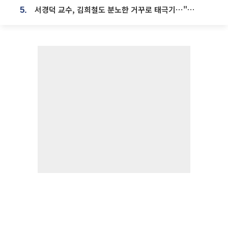
서경덕 교수, 김희철도 분노한 거꾸로 태극기⋯"엉터리는 아냐, 아쉬울 뿐"
5.