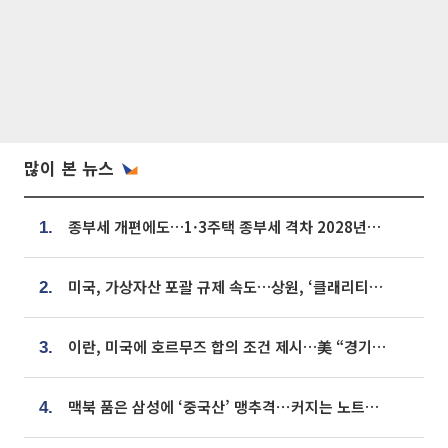
많이 본 뉴스
종부세 개편에도…1·3주택 종부세 격차 2028년부터 확대
1.
미국, 가상자산 포괄 규제 속도…상원, ‘클래리티법’ 9월 절차투표 추진
2.
이란, 미국에 호르무즈 합의 조건 제시…美 “경기 아직 안 끝나” [종합]
3.
맥북 품은 삼성에 ‘중국산’ 맹추격⋯커지는 노트북 OLED 시장
4.