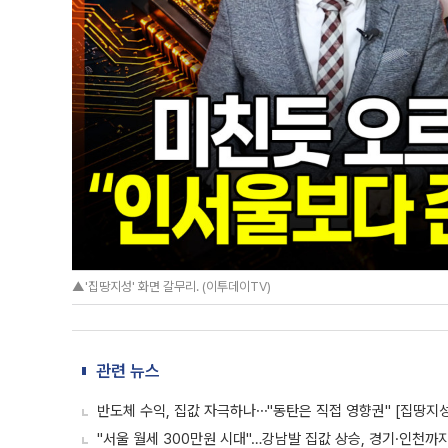
▲'집땅지성' 화면 갈무리. (이투데이TV)
관련 뉴스
반도체 수익, 집값 자극하나⋯"동탄은 직접 영향권" [집땅지성
"서울 월세 300만원 시대"…강남발 집값 상승, 경기·인천까