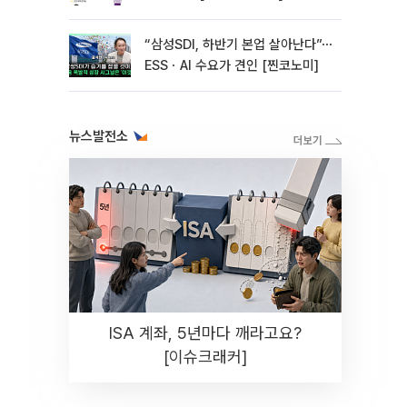
“삼성SDI, 하반기 본업 살아난다”⋯
ESSㆍAI 수요가 견인 [찐코노미]
뉴스발전소
ISA 계좌, 5년마다 깨라고요?
[이슈크래커]