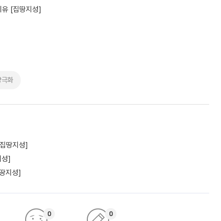
이유 [집땅지성]
양극화
[집땅지성]
지성]
집땅지성]
0
0