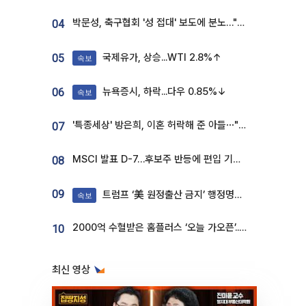
박문성, 축구협회 '성 접대' 보도에 분노…"다 말아먹으려고 작정했나"
04
국제유가, 상승...WTI 2.8%↑
05
속보
뉴욕증시, 하락...다우 0.85%↓
06
속보
'특종세상' 방은희, 이혼 허락해 준 아들⋯"너무 잘 커줬다" 오열
07
MSCI 발표 D-7…후보주 반등에 편입 기대 재점화
08
09
트럼프 ‘美 원정출산 금지’ 행정명령 서명
속보
2000억 수혈받은 홈플러스 ‘오늘 가오픈’...13일 정식 개장 시험대
10
최신 영상