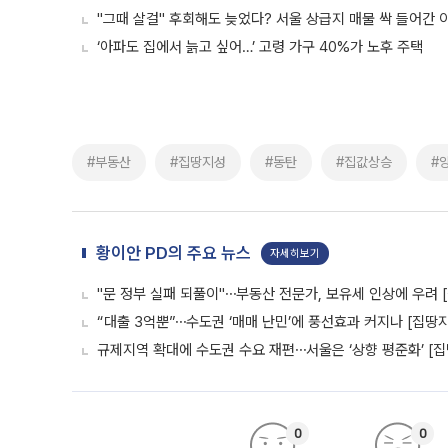
"그때 살걸" 후회해도 늦었다? 서울 상급지 매물 싹 들어간 
‘아파도 집에서 늙고 싶어…’ 고령 가구 40%가 노후 주택
#부동산
#집땅지성
#동탄
#집값상승
#
황이안 PD의 주요 뉴스
자세히보기
"문 정부 실패 되풀이"⋯부동산 전문가, 보유세 인상에 우려 
“대출 3억뿐”⋯수도권 ‘매매 난민’에 풍선효과 커지나 [집땅
규제지역 확대에 수도권 수요 재편⋯서울은 ‘상향 평준화’ [
0
0