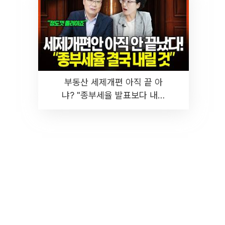
부동산 세제개편 아직 끝 아
냐? "종부세율 발표보다 내릴
것" 장기거주·양도세 전망 I 집
땅지성 I 김인만, 진미윤