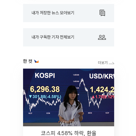
내가 저장한 뉴스 모아보기
내가 구독한 기자 전체보기
한 컷
코스피 4.58% 하락, 환율