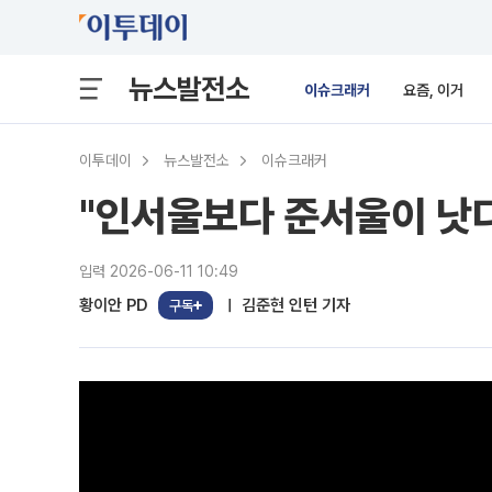
뉴스발전소
이슈크래커
요즘, 이거
이투데이
뉴스발전소
이슈크래커
"인서울보다 준서울이 낫다
입력 2026-06-11 10:49
황이안 PD
김준현 인턴 기자
구독