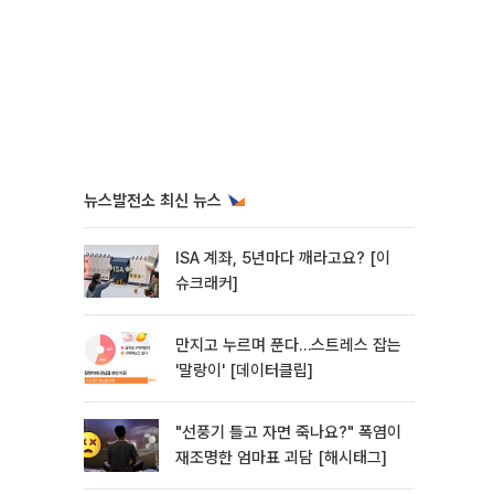
뉴스발전소 최신 뉴스
ISA 계좌, 5년마다 깨라고요? [이
슈크래커]
만지고 누르며 푼다…스트레스 잡는
'말랑이' [데이터클립]
"선풍기 틀고 자면 죽나요?" 폭염이
재조명한 엄마표 괴담 [해시태그]