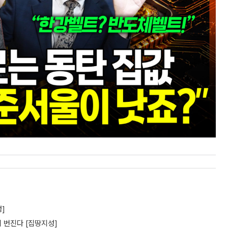
]
지 번진다 [집땅지성]