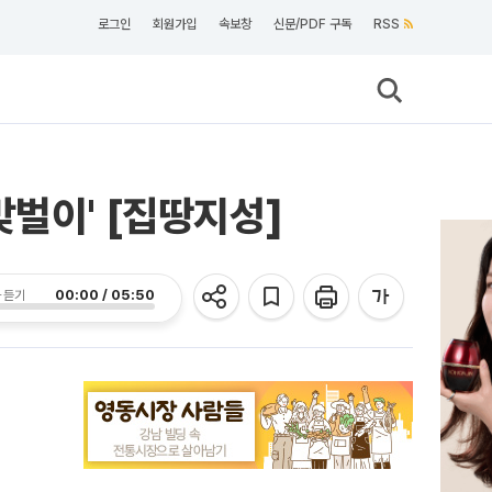
로그인
회원가입
속보창
신문/PDF 구독
RSS
벌이' [집땅지성]
00:00 / 05:50
 듣기