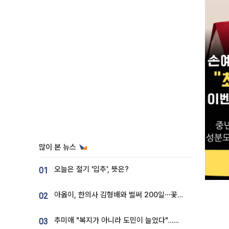
많이 본 뉴스
오늘은 절기 '입추', 뜻은?
01
아옳이, 한의사 김형배와 벌써 200일⋯꽃다발 들고 "프러포즈 아냐"
02
추미애 "복지가 아니라 도민이 늘었다"…재정난 책임론 정면돌파
03