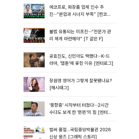
에코프로, 화장품 업체 인수 추
진⋯“본업과 시너지 부족” [찐코노
미]
불법 유통되는 미프진⋯“전문가 관
리 체계 마련해야” [T 같은 F]
공효진도, 신민아도 택했다⋯K-드
라마, '웹툰'에 꽂힌 이유 [엔터로그]
장원영 영어가 그렇게 잘못됐나요?
[해시태그]
'풍향중' 시작부터 터졌다⋯2시간
수다도 보게 한 '뜬뜬'의 힘 [엔터로
그]
벌써 품절…국립중앙박물관 2026
신상 뮷즈 [그래픽 스토리]