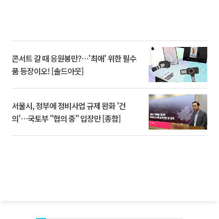
콘서트 갈 때 응원봉만?⋯'최애' 위한 필수
품 등장이오! [솔드아웃]
서울시, 정부에 정비사업 규제 완화 '건
의'⋯국토부 "협의 중" 입장만 [종합]