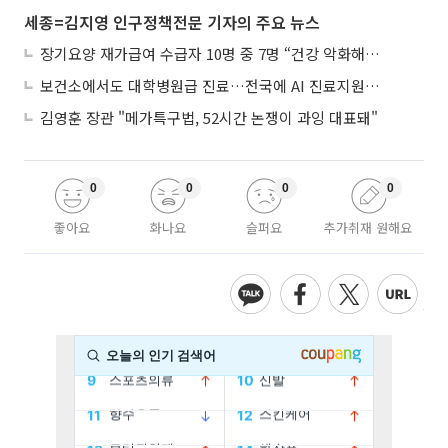
세종=김지영 인구정책전문 기자의 주요 뉴스
장기요양 재가급여 수급자 10명 중 7명 “건강 악화해도 집에서”
보건소에서도 대학병원급 진료…전국에 AI 진료지원도구 보급
김영훈 장관 "메가특구법, 52시간 논쟁이 과잉 대표돼"
0
0
0
0
좋아요
화나요
슬퍼요
추가취재 원해요