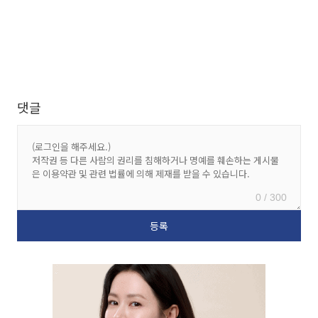
댓글
0 / 300