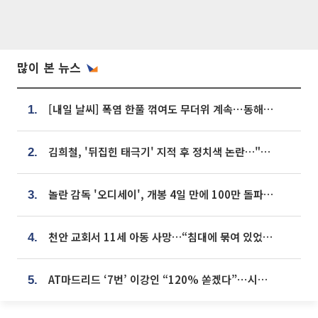
많이 본 뉴스
[내일 날씨] 폭염 한풀 꺾여도 무더위 계속⋯동해안 이틀 연속 비
1.
김희철, '뒤집힌 태극기' 지적 후 정치색 논란…"좌우 떠나 우리나라 국기"
2.
놀란 감독 '오디세이', 개봉 4일 만에 100만 돌파⋯'왕사남' 보다 빠르다
3.
천안 교회서 11세 아동 사망…“침대에 묶여 있었다” 진술 확보
4.
AT마드리드 ‘7번’ 이강인 “120% 쏟겠다”⋯시메오네 감독 “필요한 선수”
5.