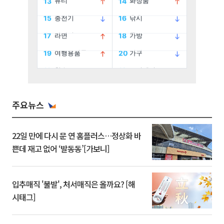
주요뉴스
22일 만에 다시 문 연 홈플러스…정상화 바
쁜데 재고 없어 ‘발동동’[가보니]
입추매직 '불발', 처서매직은 올까요? [해
시태그]