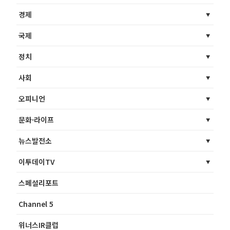
경제
국제
정치
사회
오피니언
문화·라이프
뉴스발전소
이투데이TV
스페셜리포트
Channel 5
위너스IR클럽