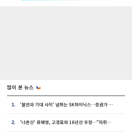
많이 본 뉴스
'불안과 기대 사이' 널뛰는 SK하이닉스…증권가 "HBM4·LTA 기반 펀터멘털 견고"
1.
'나혼산' 류혜영, 고경표와 16년산 우정…"자취방서 부모님과 마주쳐"
2.