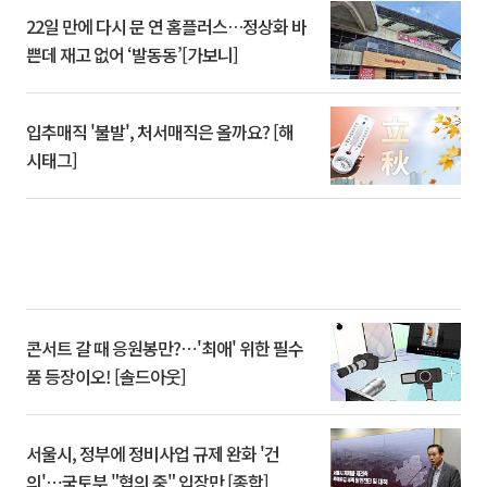
22일 만에 다시 문 연 홈플러스…정상화 바
쁜데 재고 없어 ‘발동동’[가보니]
입추매직 '불발', 처서매직은 올까요? [해
시태그]
콘서트 갈 때 응원봉만?⋯'최애' 위한 필수
품 등장이오! [솔드아웃]
서울시, 정부에 정비사업 규제 완화 '건
의'⋯국토부 "협의 중" 입장만 [종합]