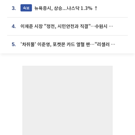
뉴욕증시, 상승...나스닥 1.3% ↑
속보
3.
이재준 시장 "정전, 시민안전과 직결"…수원시 비상대응체계 가동
4.
'차쥐뿔' 이준영, 포켓몬 카드 열혈 팬⋯"리셀러 처단할 것"
5.