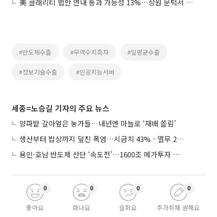
美 클래리티 법안 연내 통과 가능성 13%…상원 문턱서 제동
#반도체수출
#무역수지흑자
#일평균수출
#정보기술수출
#인공지능서버
세종=노승길 기자의 주요 뉴스
양파밭 갈아엎은 농가들…내년엔 마늘로 ‘재배 쏠림’
생산부터 밥상까지 덮친 폭염…시금치 43%ㆍ열무 28% 급등
용인·호남 반도체 산단 ‘속도전’…1600조 메가투자 이행 총력
0
0
0
0
좋아요
화나요
슬퍼요
추가취재 원해요