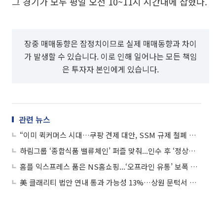
그 경기가 모두 평일 오전 10~11시 시간대에 잡혔다.
장중 매매동향은 잠정치이므로 실제 매매동향과 차이
가 발생할 수 있습니다. 이로 인해 일어나는 모든 책임
은 투자자 본인에게 있습니다.
관련 뉴스
“이미 퀵커머스 시대…쿠팡 견제 대안, SSM 규제 철폐 시급”(전문가 제언)
하림그룹 ‘종합식품 밸류체인’ 퍼즐 맞춰...인수 후 ‘정상화 비용’ 시험대
홈플 익스프레스 품은 NS홈쇼핑...‘오프라인 유통’ 보폭 확장 주목
美 클래리티 법안 연내 통과 가능성 13%…상원 문턱서 제동