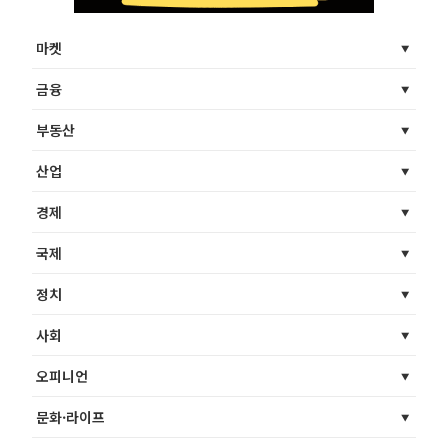
마켓
금융
부동산
산업
경제
국제
정치
사회
오피니언
문화·라이프