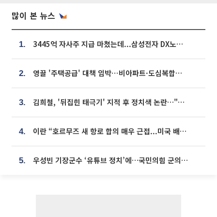
많이 본 뉴스
3445억 자사주 지급 마쳤는데...삼성전자 DX노조, 뒤늦은 '떼쓰기 집회'
1.
영끌 '주택공급' 대책 임박⋯비아파트·도심복합까지 총동원
2.
김희철, '뒤집힌 태극기' 지적 후 정치색 논란…"좌우 떠나 우리나라 국기"
3.
이란 “호르무즈 새 항로 합의 매우 근접...미국 배상 먼저”
4.
우성빈 기장군수 ‘유튜브 정치’에…국민의힘 군의원들 집단 반발
5.