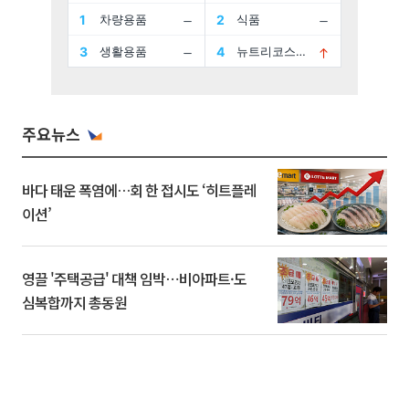
주요뉴스
바다 태운 폭염에…회 한 접시도 ‘히트플레
이션’
영끌 '주택공급' 대책 임박⋯비아파트·도
심복합까지 총동원