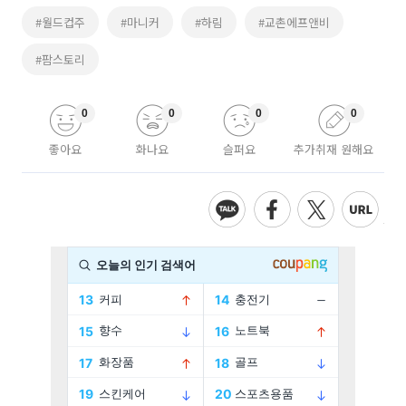
#월드컵주
#마니커
#하림
#교촌에프앤비
#팜스토리
0
0
0
0
좋아요
화나요
슬퍼요
추가취재 원해요