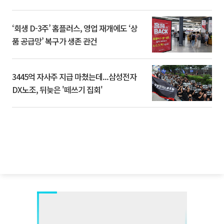
‘회생 D-3주’ 홈플러스, 영업 재개에도 ‘상
품 공급망’ 복구가 생존 관건
3445억 자사주 지급 마쳤는데...삼성전자
DX노조, 뒤늦은 '떼쓰기 집회'