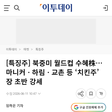
이투데이
마켓
특징주
[특징주] 북중미 월드컵 수혜株⋯
마니커ㆍ하림ㆍ교촌 등 ‘치킨주’
장 초반 강세
수정 2026-06-11 10:47
임하은 기자
구글 선호매체 추가