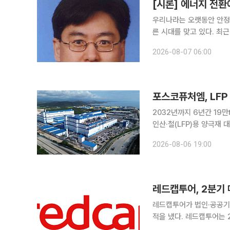
[시론] 에너지 전환
우리나라는 오랫동안 안정
른 시대를 맞고 있다. 최근
트가 추진되면서 막대한 전력 수요는 현실이 됐다.
2026-08-07 06:00
시아·우크라이나 전쟁과 
포스코퓨처엠, LF
2032년까지 6년간 19만t 규모 LFP용 양극재
인산·철(LFP)용 양극재
다. 이번 합의는 폭증하고 있는 북미 ESS 수요에 선제적으로 대응하고자 진행된 것이다. 포스코퓨
2026-08-06 19:00
처엠은 내년부터 2032년까
레드캡투어, 2분기 
레드캡투어가 법인·공공기관
적을 냈다. 레드캡투어는 2분기 연결기준 매출액 982억원과 영업이익 157억원을 기록했다고 6일
밝혔다. 매출액은 전년 동기보다 3.6%, 영업이익은 16.3% 증가했다. 경상이익은 115억원으로