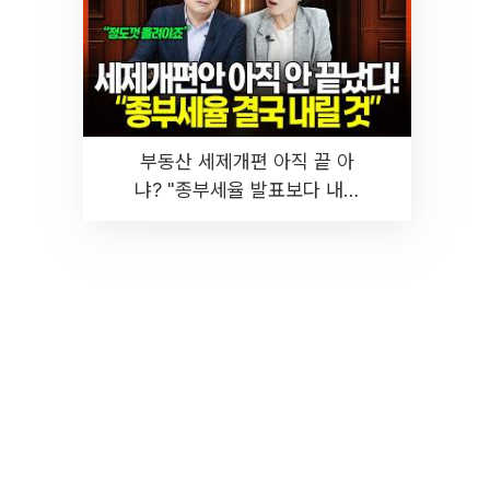
부동산 세제개편 아직 끝 아
냐? "종부세율 발표보다 내릴
것" 장기거주·양도세 전망 I 집
땅지성 I 김인만, 진미윤