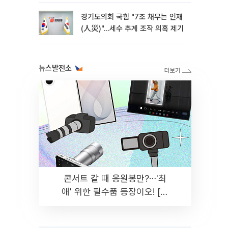
경기도의회 국힘 "7조 채무는 인재
(人災)"…세수 추계 조작 의혹 제기
뉴스발전소
콘서트 갈 때 응원봉만?⋯'최
애' 위한 필수품 등장이오! [솔
드아웃]