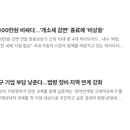
IR)를 열고 AI 기반 초음파 검사시스템과 2세대 마운터 등 차세대
MLCC 후공정 장비 전략을 공개했다고 밝혔다. 회사는 AI 서버
00만원 비싸다…‘개소세 감면’ 종료에 '비상등'
0만원 감면 연말 종료상반기 신차 10대 중 4대 하이브리드…내수 '버팀
자동차 시장의 판매를 떠받치고 있는 하이브리
 올해 말 종료되면서 완성차업계의 고민이 커지고 있다. 소비심리 위축으로
데 하이브리드차의 실구매 부담까지 커지면서
구 기업 부담 낮춘다…법령 정비·지역 연계 강화
상의 지방정부가 연관 규제를 함께 실증하는 ‘광역연계형 규제자유특구’를
신해양레저 과제를 첫 지정 대상으로 추진하고 실증 결과의 법령 반영과 참
의위원회를 열고
정안과 규제자유특구 혁신방안을 논의했다고