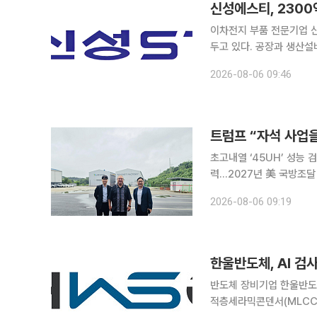
신성에스티, 2300
이차전지 부품 전문기업 
두고 있다. 공장과 생산설
장장치(ESS)용 수냉식 열관리 부품 시장
2026-08-06 09:46
현지 법인과 생산라인 구
초고내열 ‘45UH’ 성능
력…2027년 美 국방조달 규제 대응 “자석 사업을 하라(Do Magnet
령이 희토류 영구자석의 
2026-08-06 09:19
다. 제이에스링크는 희토
한울반도체, AI 검
반도체 장비기업 한울반도
적층세라믹콘덴서(MLCC) 후공정 장비 시