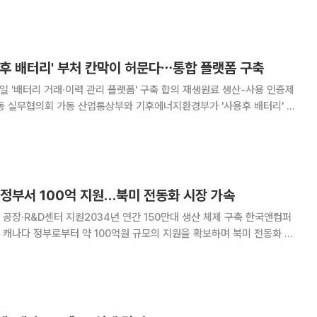
알렸다. 이번 명령은 이른바 블랙매스(배터리나 배터리
용후 배터리' 부처 칸막이 허문다⋯통합 플랫폼 구축
 거래·이력 관리 플랫폼' 구축 합의 재생원료 생산-사용 인증제
와 기후에너지환경부가 '사용후 배터리' 산
정책 공조에 나선다. 양 부처로 분산돼 있던 배터리 이력 관
화하고, 재생원료 인증 제도를 연
 정부서 100억 지원…북미 전동화 시장 가속
·R&D센터 지원2034년 연간 150만대 생산 체제 구축 한국앤컴퍼
캐나다 정부로부터 약 100억원 규모의 지원을 확보하며 북미 전동화 시
한온시스템은 캐나다 최초의 전동 컴프레서 생산공장과 연구개발(R&D)센
지 연간 150만대 생산 체제를 구축할 계획이