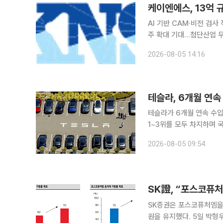
케이엔에스, 13억 
AI 기반 CAM·비전 검사
주 확대 기대…첨단산업 무인화 영토 확장 첨단산업 무인 자
차전지 제조사로부터 13억
2026-08-05 14:16
행진을 이어갔다. 인공지능(
테슬라, 6개월 연속
테슬라가 6개월 연속 수입
1~3위를 모두 차지하며 국내 수입 
는 7월 수입 승용차 신규 
2026-08-05 09:54
혔다. 휴가철과 일부 브랜
SK證, “포스코퓨처
SK증권은 포스코퓨처엠을 
원을 유지했다. 5일 박형우 SK증권 연구원은 포스코퓨처엠이 얼티엄향 양극재 출하 부재 등 악재