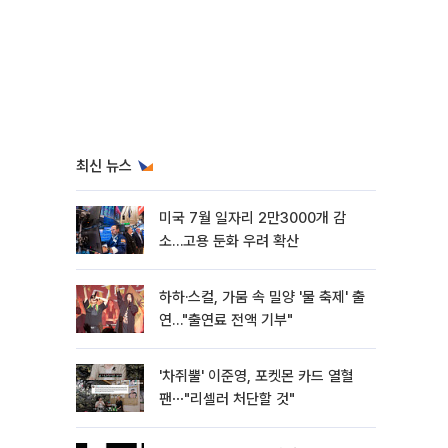
최신 뉴스
미국 7월 일자리 2만3000개 감
소…고용 둔화 우려 확산
하하·스컬, 가뭄 속 밀양 '물 축제' 출
연…"출연료 전액 기부"
'차쥐뿔' 이준영, 포켓몬 카드 열혈
팬⋯"리셀러 처단할 것"