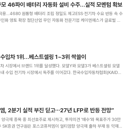
규모 46파이 배터리 자동화 설비 수주…실적 모멘텀 확보
 적용…4680 원통형 배터리 조립 정밀도 제고ESS·전기차 수요 반등 속 수
동화 전문기업 케이엔에스가 글로벌 이
원 규모의 46파이(4680) 원통형 배터리 자동화 장비를 수주하며 수주
AI) 기술과 컴퓨터 보조 제조(C
 수입차 1위…베스트셀링 1~3위 싹쓸이
차 시장에서 브랜드 1위를 달성했다. 모델Y와 모델3가 베스트셀링 모델
전기차 시장에서 독주를 이어갔다. 한국수입자동차협회(KAIDA)
등록 대수가 3만976대로 지난해 같은 달보다 14.3% 증가했다고 5일 밝
드의 물량 부족 영향으로 전월 3
엠, 2분기 실적 부진 딛고⋯27년 LFP로 반등 전망”
양극재 종목 중 최선호주로 제시하고, 투자의견 '매수'와 목표주가 30만