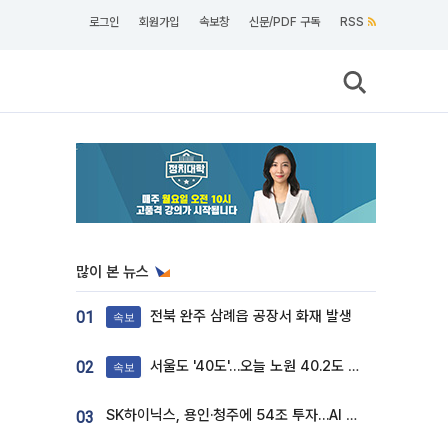
로그인
회원가입
속보창
신문/PDF 구독
RSS
많이 본 뉴스
전북 완주 삼례읍 공장서 화재 발생
01
속보
서울도 '40도'…오늘 노원 40.2도 기록
02
속보
SK하이닉스, 용인·청주에 54조 투자…AI 메모리 생산기지 키운다
03