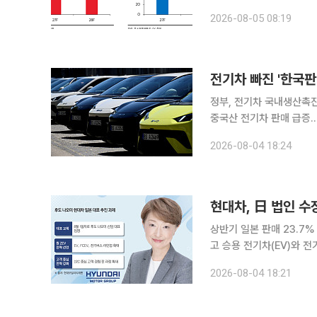
속에서도 2분기 흑자 전환
2026-08-05 08:19
의 비중국 공급망(밸류체인
전기차 빠진 '한국판
정부, 전기차 국내생산촉진
중국산 전기차 판매 급증…BYD 할인 공세도 지속
를 제외하면서 자동차업계
2026-08-04 18:24
내 시장을 빠르게 파고드
현대차, 日 법인 수
상반기 일본 판매 23.7% 증가승용·상용
고 승용 전기차(EV)와 
업을 상용차와 차세대 모빌리티
2026-08-04 18:21
계에 따르면 현대차 일본 