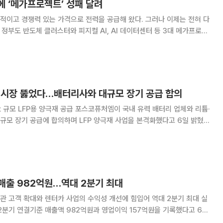
에 ‘메가프로젝트’ 성패 달려
적이고 경쟁력 있는 가격으로 전력을 공급해 왔다. 그러나 이제는 전혀 다
 정부도 반도체 클러스터와 피지컬 AI, AI 데이터센터 등 3대 메가프로젝
 에너지 문제는 단순한 발전량 부족이 아니다. 러
중동 정세는 화석연료 수입에 과도하게
P 시장 뚫었다…배터리사와 대규모 장기 공급 합의
 공급 포스코퓨처엠이 국내 유력 배터리 업체와 리튬·
 대규모 장기 공급에 합의하며 LFP 양극재 사업을 본격화했다고 6일 밝혔
지 6년간 19만t(톤) 이
매출 982억원…역대 2분기 최대
 고객 확대와 렌터카 사업의 수익성 개선에 힘입어 역대 2분기 최대 실