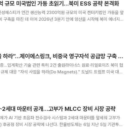
억 규모 미국법인 가동 초읽기…북미 ESS 공략 본격화
신성에스티가 연간 생산능력 2300억원 규모의 미국 켄터키법인 가동을 앞
비 구축을 마친 데 이어 2026년 3분기 안에 양산을 시작해 북미 에너지저
 공략을 본격화한다. 6일 신성에스티에 따르면 미국법인은
축 등 제반 준비를 마무리하고 양산을
트럼프 “자석 사업을 하라”…제이에스링크, 비중국 영구자석 공급망 구축 속도
 검증…입계확산 기술 관련 특허 2건 출원라이너스 원료·리얼로이즈 북미 협
s).” 도널드 트럼프 미국 대통
중요성을 강조하면서 미국과 중국 간 첨단산업 공급망 경쟁이 가속하고 있
류 원재료 조달과 고성능 영구
사·2세대 마운터 공개…고부가 MLCC 장비 시장 공략
체가 AI 기반 초음파 전수검사 시스템과 2세대 마운터를 앞세워 고부가
장 공략에 나선다. 한울반도체는 6일 지난 5일 기관투자