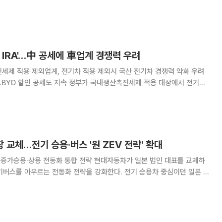
에 성공했다고 평가했다. 특히 음극재와 리튬·인산·철(LFP) 전구체 중심
) 구축 경쟁력이 높아 중장기 협상력
 IRA'…中 공세에 車업계 경쟁력 우려
세제 적용 제외업계, 전기차 적용 제외시 국산 전기차 경쟁력 약화 우려
 정부가 국내생산촉진세제 적용 대상에서 전기차
의 실망감이 커지고 있다. 중국 전기차 업체들이 가격 경쟁력을 앞세워 국
는 상황에서 국내 생산을 유인할 세제 지원마저 빠지
장 교체…전기 승용·버스 '원 ZEV 전략' 확대
 전동화 통합 전략 현대자동차가 일본 법인 대표를 교체하
전기버스를 아우르는 전동화 전략을 강화한다. 전기 승용차 중심이던 일본 사
까지 확대해 시장 공략에 속도를 내겠다는 구상이다. 4일 완성차 업
법인 현대모빌리티재팬은 이달 1일 자로