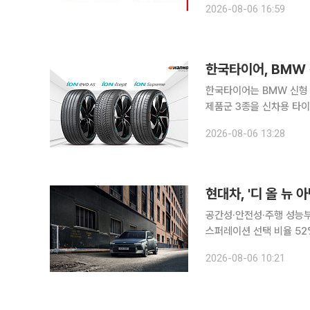
2026-08-06 16:59
한국타이어, BMW 
한국타이어는 BMW 신형 '
제품군 3종을 신차용 타이어(OE)로 공급
개발 경험을 바탕으로 i7
2026-08-06 13:28
족한 제품에만 부여되는 오
현대차, '디 올 뉴
공간성·안전성·주행 성능
스퍼레이션 선택 비율 52%로 과반… 하
아반떼'가 계약 개시 첫날 1만 
2026-08-06 10:21
아반떼가 계약 첫날 총 1