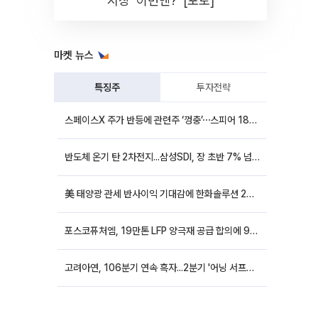
시장 '이번엔?' [포토]
마켓 뉴스
특징주
투자전략
스페이스X 주가 반등에 관련주 ‘껑충’⋯스피어 18%ㆍ에이치브이엠 12%↑
반도체 온기 탄 2차전지...삼성SDI, 장 초반 7% 넘게 껑충
美 태양광 관세 반사이익 기대감에 한화솔루션 20%대·OCI홀딩스 14%대 급등
포스코퓨처엠, 19만톤 LFP 양극재 공급 합의에 9%대 강세
고려아연, 106분기 연속 흑자...2분기 '어닝 서프라이즈'에 장 초반 12%대 강세