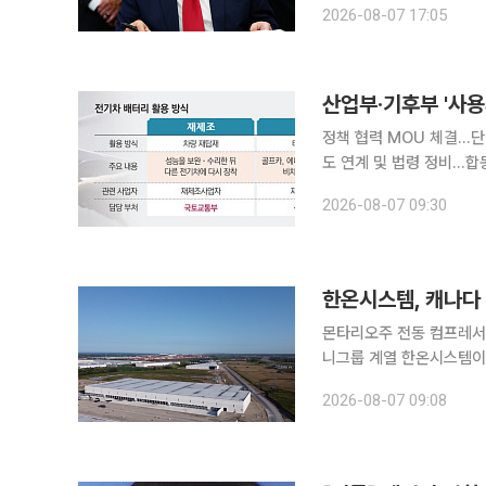
2026-08-07 17:05
(BIS)은 
산업부·기후부 '사
정책 협력 MOU 체결…단일 '배터리
도 연계 및 법령 정비…합동 실무협의회 가동 산업통상부
업 육성을 위해 부처 간 칸막이를 허물고 
2026-08-07 09:30
리 및 유통 시스템을 일원
한온시스템, 캐나다
몬타리오주 전동 컴프레서 공장
니그룹 계열 한온시스템이 
장 공략에 속도를 낸다. 
2026-08-07 09:08
터를 기반으로 2034년까