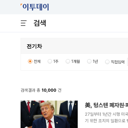
검색
전체
1주
1개월
1년
직접입력
검색결과 총
10,000
건
美, 텅스텐 폐자원
27일부터 1년간 시행 미국 상무부가 6일(현지시간) 자국의 재활용 산업과 핵심광물 생산을 강화하
기 위한 조치의 일환으로
보도했다. 연방관보에 게재된 이번 명령은 27일부터 발효돼 1년간 시행된다고 상무부 산업안보국