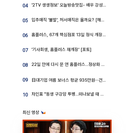
'2TV 생생정보' 오늘방송맛집- 배우 강성진 단골! 쌀국수ㆍ푸팟퐁 커리 맛집 '블○○○'
04
입추매직 '불발', 처서매직은 올까요? [해시태그]
05
홈플러스, 67개 핵심점포 13일 정식 개장…영업 재개 속도
06
'기사회생, 홈플러스 재개장' [포토]
07
22일 만에 다시 문 연 홈플러스…정상화 바쁜데 재고 없어 ‘발동동’[가보니]
08
09
日대기업 여름 보너스 평균 935만원⋯건설회사 1800만 넘어
차인표 "동생 구강암 투병…떠나보낼 때 가장 힘들었다”
10
최신 영상