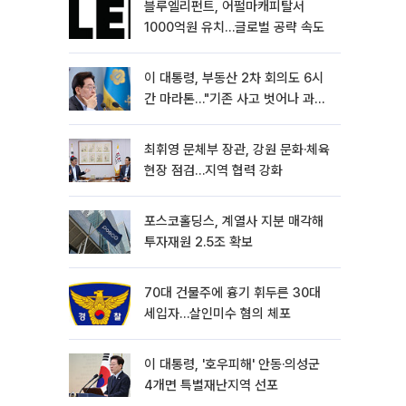
블루엘리펀트, 어펄마캐피탈서
1000억원 유치…글로벌 공략 속도
이 대통령, 부동산 2차 회의도 6시
간 마라톤…"기존 사고 벗어나 과감
히 실천"
최휘영 문체부 장관, 강원 문화·체육
현장 점검…지역 협력 강화
포스코홀딩스, 계열사 지분 매각해
투자재원 2.5조 확보
70대 건물주에 흉기 휘두른 30대
세입자…살인미수 혐의 체포
이 대통령, '호우피해' 안동·의성군
4개면 특별재난지역 선포