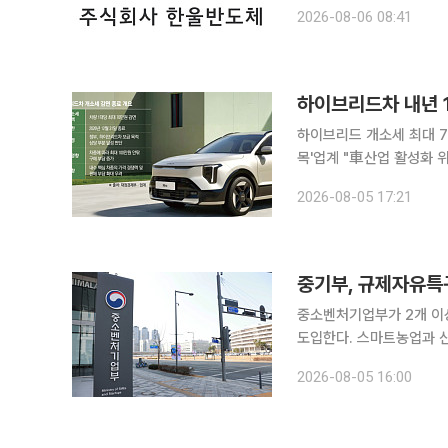
자를 대상으로 기업설명회(
2026-08-06 08:41
하이브리드차 내년 1
하이브리드 개소세 최대 7
목'업계 "車산업 활성화 위한 세제 지원 필요" 국내 
드 자동차의 세제 혜택이
2026-08-05 17:21
내수 판매가 부진한 가운
중기부, 규제자유특
중소벤처기업부가 2개 이
도입한다. 스마트농업과 
여기업 부담 완화에도 나선다. 중기부는 5일 제26차 규제자유특구 규제특례 등 심
2026-08-05 16:00
광역연계형 특구 신규 지