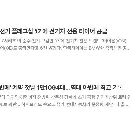
20.3%, 순이익은 91억원으로 22.2% 늘었다. 2
전기 플래그십 'i7'에 전기차 전용 타이어 공급
7시리즈'의 순수 전기 모델인 'i7'에 전기차 전용 브랜드 '아이온(iON)'
한다고 6일 밝혔다. 한국타이어는 BMW와 축적해온 공동
에 최적화된 전기차 전용 타이어를 개발했다. BMW의 품질·성능 기준을 충
리지널 타이어(OE) 인증
 아반떼' 계약 첫날 1만1094대…역대 아반떼 최고 기록
부터 디지털 경험까지 전방위 상품성 강화가 초기 흥행 견인최상위 트림 인
이브리드 수요도 증가 현대자동차의 준중형 세단 '디 올 뉴
대를 넘는 계약을 기록하며 흥행 기대감을 높였다. 현대차는 디 올 뉴
만1094대의 계약 실적을 올렸다고