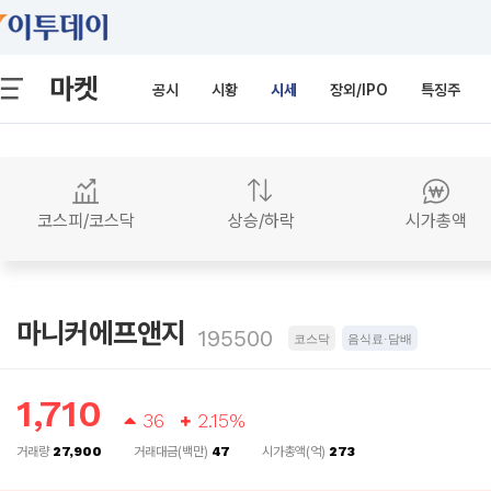
마켓
공시
시황
시세
장외/IPO
특징주
코스피/코스닥
상승/하락
시가총액
마니커에프앤지
195500
코스닥
음식료·담배
1,710
36
2.15%
거래량
27,900
거래대금(백만)
47
시가총액(억)
273