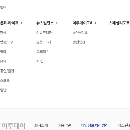
일반
문화·라이프
뉴스발전소
이투데이TV
스페셜리포트
관광
이슈크래커
e스튜디오
방송/TV
요즘, 이거
랭킹영상
영화
그래픽스
음악
한 컷
공연/출판
스포츠
일반
회사소개
이용약관
개인정보처리방침
청소년