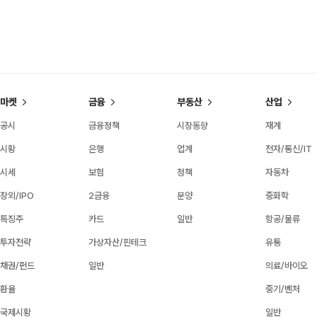
마켓
금융
부동산
산업
공시
금융정책
시장동향
재계
시황
은행
업계
전자/통신/IT
시세
보험
정책
자동차
장외/IPO
2금융
분양
중화학
특징주
카드
일반
항공/물류
투자전략
가상자산/핀테크
유통
채권/펀드
일반
의료/바이오
환율
중기/벤처
국제시황
일반