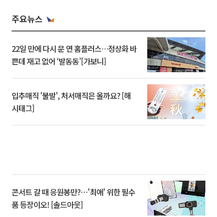
주요뉴스
22일 만에 다시 문 연 홈플러스…정상화 바
쁜데 재고 없어 ‘발동동’[가보니]
입추매직 '불발', 처서매직은 올까요? [해
시태그]
콘서트 갈 때 응원봉만?⋯'최애' 위한 필수
품 등장이오! [솔드아웃]