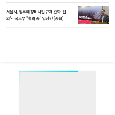
서울시, 정부에 정비사업 규제 완화 '건
의'⋯국토부 "협의 중" 입장만 [종합]