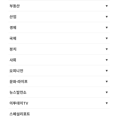
부동산
산업
경제
국제
정치
사회
오피니언
문화·라이프
뉴스발전소
이투데이TV
스페셜리포트