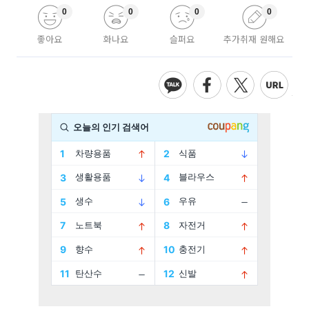
0
0
0
0
좋아요
화나요
슬퍼요
추가취재 원해요