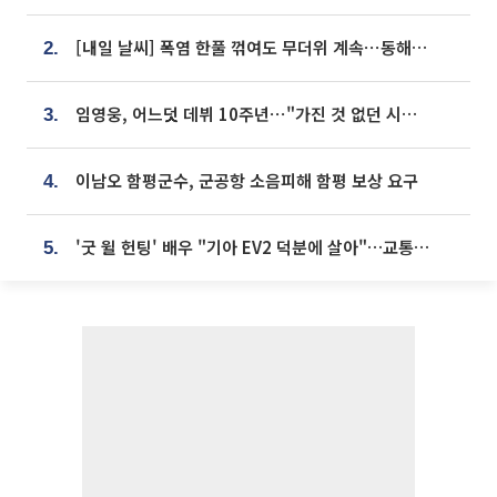
[내일 날씨] 폭염 한풀 꺾여도 무더위 계속⋯동해안 이틀 연속 비
2.
임영웅, 어느덧 데뷔 10주년⋯"가진 것 없던 시절, 내 앞엔 20명의 팬뿐"
3.
이남오 함평군수, 군공항 소음피해 함평 보상 요구
4.
'굿 윌 헌팅' 배우 "기아 EV2 덕분에 살아"…교통사고 후 안전성 극찬
5.