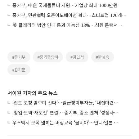
중기부, 中企 국제물류비 지원…기업당 최대 1000만원
중기부, 민관협력 오픈이노베이션 확대…스타트업 120개사 지원
美 클래리티 법안 연내 통과 가능성 13%…상원 문턱서 제동
#중기부
#중기중앙회
#김민석
#한성숙
#김기문
서이원 기자의 주요 뉴스
‘집도 코칭 받으며 산다’…월급쟁이부자들, ‘내집마련’ 신청 증가세
‘창업-도약-재도전’ 연결… 중기부, 중소·벤처 ‘성장사다리’ 짓는다
우즈벡서 보폭 넓히는 비상교육 ‘올비아’…인니·일본 진출 타진