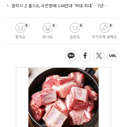
갤럭시 Z 폴드8, 사전판매 144만대 '역대 최대'…7년만에 갤노트10 기록 넘어
0
0
0
0
좋아요
화나요
슬퍼요
추가취재 원해요