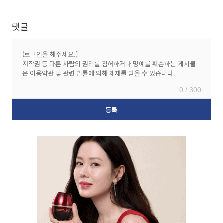
댓글
0 / 300