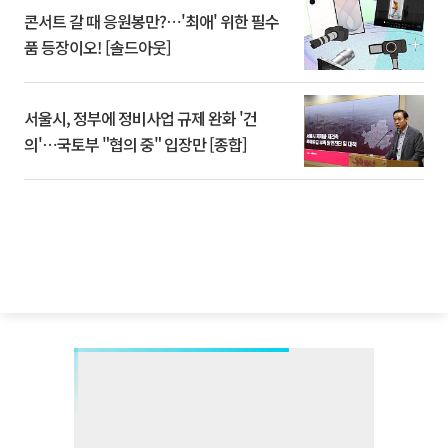
콘서트 갈 때 응원봉만?⋯'최애' 위한 필수
품 등장이오! [솔드아웃]
서울시, 정부에 정비사업 규제 완화 '건
의'⋯국토부 "협의 중" 입장만 [종합]