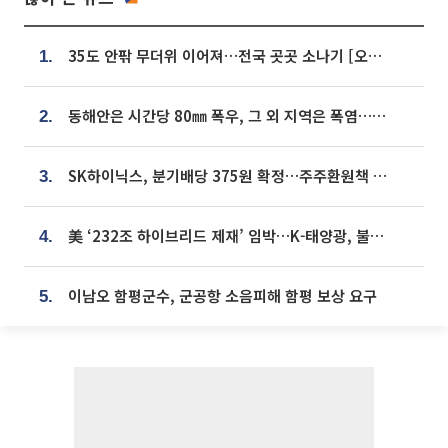
35도 안팎 무더위 이어져…전국 곳곳 소나기 [오늘 날씨]
1.
동해안은 시간당 80㎜ 폭우, 그 외 지역은 폭염…‘극과 극 날씨’
2.
SK하이닉스, 분기배당 375원 확정…주주환원책 9월로 앞당겨 발표
3.
美 ‘232조 하이브리드 제재’ 임박…K-태양광, 불확실성 털고 날개 다나
4.
이남오 함평군수, 군공항 소음피해 함평 보상 요구
5.