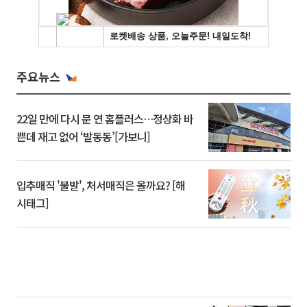
주요뉴스
22일 만에 다시 문 연 홈플러스…정상화 바
쁜데 재고 없어 ‘발동동’[가보니]
입추매직 '불발', 처서매직은 올까요? [해
시태그]