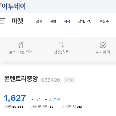
마켓
공시
시황
시세
장외/IPO
특징주
코스피/코스닥
상승/하락
시가총액
콘텐트리중앙
036420
코스피
1,627
54
3.21%
거래량
50,368
거래대금(백만)
82
시가총액(억)
313