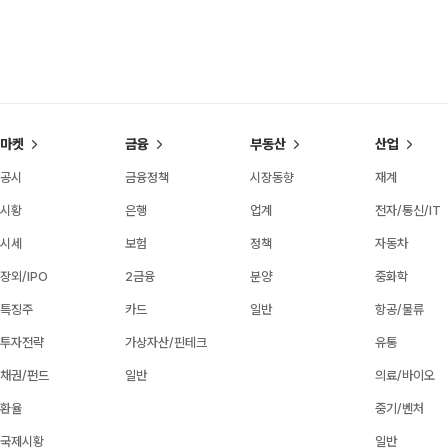
마켓
금융
부동산
산업
공시
금융정책
시장동향
재계
시황
은행
업계
전자/통신/IT
시세
보험
정책
자동차
장외/IPO
2금융
분양
중화학
특징주
카드
일반
항공/물류
투자전략
가상자산/핀테크
유통
채권/펀드
일반
의료/바이오
환율
중기/벤처
국제시황
일반