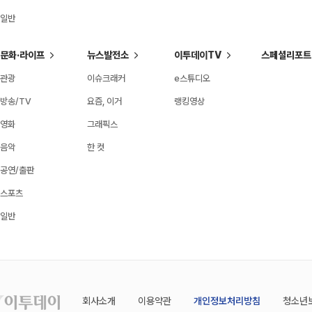
일반
문화·라이프
뉴스발전소
이투데이TV
스페셜리포트
관광
이슈크래커
e스튜디오
방송/TV
요즘, 이거
랭킹영상
영화
그래픽스
음악
한 컷
공연/출판
스포츠
일반
회사소개
이용약관
개인정보처리방침
청소년