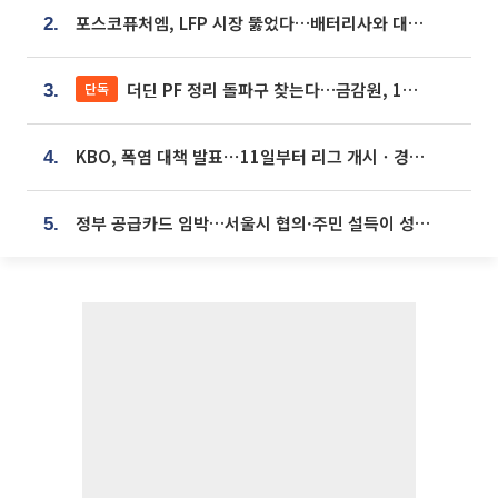
포스코퓨처엠, LFP 시장 뚫었다…배터리사와 대규모 장기 공급 합의
2.
더딘 PF 정리 돌파구 찾는다…금감원, 1년 반 만에 매각설명회 재개
단독
3.
KBO, 폭염 대책 발표⋯11일부터 리그 개시ㆍ경기 오후 7시 시작
4.
정부 공급카드 임박…서울시 협의·주민 설득이 성패 가른다 [부동산 해법 전쟁]
5.