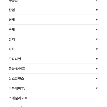
부동산
산업
경제
국제
정치
사회
오피니언
문화·라이프
뉴스발전소
이투데이TV
스페셜리포트