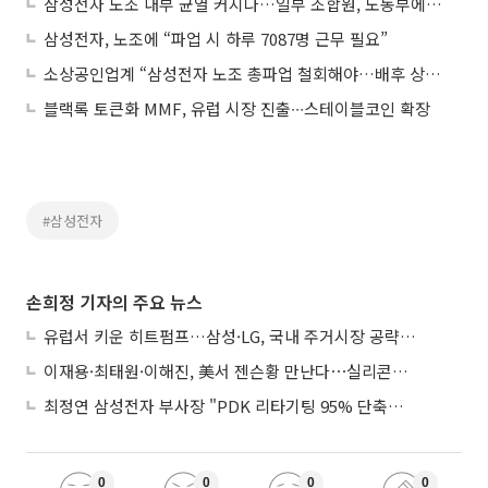
삼성전자 노조 내부 균열 커지나…일부 조합원, 노동부에 “절차 위반” 진정
삼성전자, 노조에 “파업 시 하루 7087명 근무 필요”
소상공인업계 “삼성전자 노조 총파업 철회해야…배후 상권 직격탄 우려”
블랙록 토큰화 MMF, 유럽 시장 진출∙∙∙스테이블코인 확장
#삼성전자
손희정 기자의 주요 뉴스
유럽서 키운 히트펌프…삼성·LG, 국내 주거시장 공략 ‘속도’
이재용·최태원·이해진, 美서 젠슨황 만난다⋯실리콘밸리 집결하는 AI리더
최정연 삼성전자 부사장 "PDK 리타기팅 95% 단축…에이전트 AI 시범 활용"
0
0
0
0