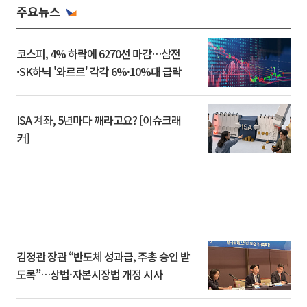
주요뉴스
코스피, 4% 하락에 6270선 마감…삼전
·SK하닉 '와르르' 각각 6%·10%대 급락
ISA 계좌, 5년마다 깨라고요? [이슈크래
커]
김정관 장관 “반도체 성과급, 주총 승인 받
도록”…상법·자본시장법 개정 시사