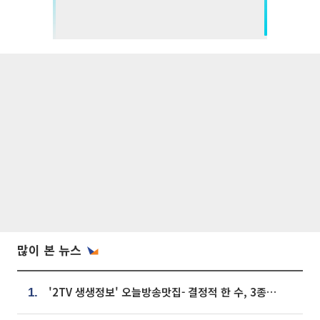
많이 본 뉴스
'2TV 생생정보' 오늘방송맛집- 결정적 한 수, 3종 메밀면! 메밀 소바 맛집 '의○○○○'
1.