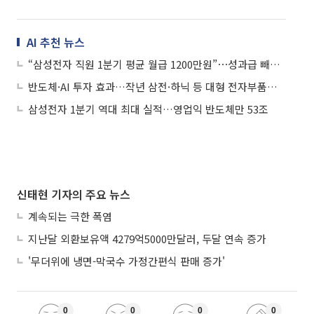
AI 추천 뉴스
“삼성전자 직원 1분기 평균 월급 1200만원”⋯성과급 빼도 연봉 1.4억
반도체·AI 투자 효과…작년 삼전·하닉 등 대형 전자부품업 월급 1000만원
삼성전자 1분기 역대 최대 실적…영업익 반도체만 53조
신태현 기자의 주요 뉴스
계속되는 극한 폭염
지난달 외환보유액 4279억5000만달러, 두달 연속 증가
'무더위에 냉면-막국수 가정간편식 판매 증가'
0
0
0
0