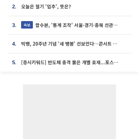
오늘은 절기 '입추', 뜻은?
2.
합수본, '통계 조작' 서울·경기·충북 선관위 등 추가 압수수색
속보
3.
빅뱅, 20주년 기념 '새 뱅봉' 선보인다⋯콘서트 앞두고 팝업 개최
4.
[증시키워드] 반도체 충격 뚫은 개별 호재...포스코퓨처엠·에코프로·한화솔루션 '눈길'
5.