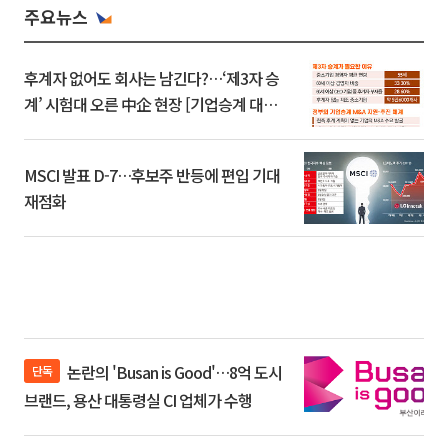
주요뉴스
후계자 없어도 회사는 남긴다?…‘제3자 승
계’ 시험대 오른 中企 현장 [기업승계 대전
환]
MSCI 발표 D-7…후보주 반등에 편입 기대
재점화
논란의 'Busan is Good'…8억 도시
단독
브랜드, 용산 대통령실 CI 업체가 수행