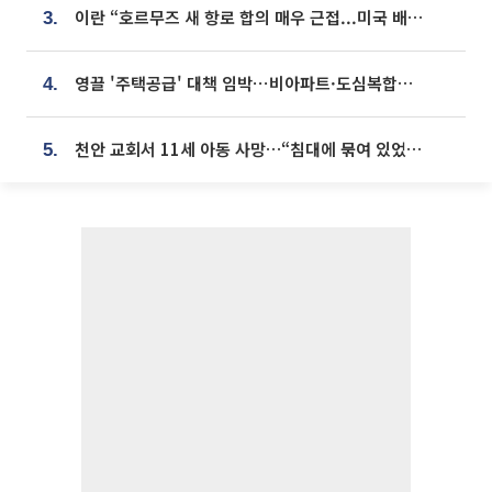
이란 “호르무즈 새 항로 합의 매우 근접...미국 배상 먼저”
3.
영끌 '주택공급' 대책 임박⋯비아파트·도심복합까지 총동원
4.
천안 교회서 11세 아동 사망…“침대에 묶여 있었다” 진술 확보
5.