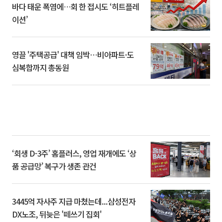
바다 태운 폭염에…회 한 접시도 ‘히트플레
이션’
영끌 '주택공급' 대책 임박⋯비아파트·도
심복합까지 총동원
‘회생 D-3주’ 홈플러스, 영업 재개에도 ‘상
품 공급망’ 복구가 생존 관건
3445억 자사주 지급 마쳤는데...삼성전자
DX노조, 뒤늦은 '떼쓰기 집회'