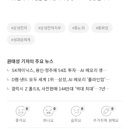
#삼성전자
#삼성전자지부
#중노위
#총파업
#성과급체계
권태성 기자의 주요 뉴스
SK하이닉스, 용인·청주에 54조 투자…AI 메모리 생산기지 키운다
D램·낸드 모두 세계 1위…삼성, AI 메모리 '풀라인업'으로 승부
갤럭시 Z 폴드8, 사전판매 144만대 '역대 최대'…7년만에 갤노트10 기록 넘어
0
0
0
0
좋아요
화나요
슬퍼요
추가취재 원해요