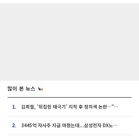
많이 본 뉴스
김희철, '뒤집힌 태극기' 지적 후 정치색 논란…"좌우 떠나 우리나라 국기"
1.
3445억 자사주 지급 마쳤는데...삼성전자 DX노조, 뒤늦은 '떼쓰기 집회'
2.