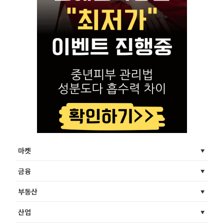
마켓
금융
부동산
산업