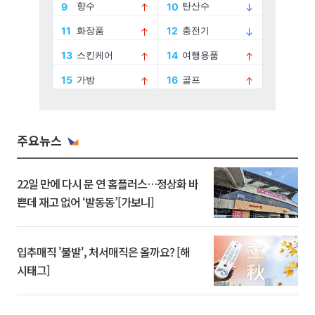
주요뉴스
22일 만에 다시 문 연 홈플러스…정상화 바
쁜데 재고 없어 ‘발동동’[가보니]
입추매직 '불발', 처서매직은 올까요? [해
시태그]