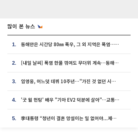
많이 본 뉴스
동해안은 시간당 80㎜ 폭우, 그 외 지역은 폭염…‘극과 극 날씨’
1.
[내일 날씨] 폭염 한풀 꺾여도 무더위 계속⋯동해안 이틀 연속 비
2.
임영웅, 어느덧 데뷔 10주년⋯"가진 것 없던 시절, 내 앞엔 20명의 팬뿐"
3.
'굿 윌 헌팅' 배우 "기아 EV2 덕분에 살아"…교통사고 후 안전성 극찬
4.
李대통령 “청년이 결혼 망설이는 일 없어야...제도상 불이익 조사”
5.