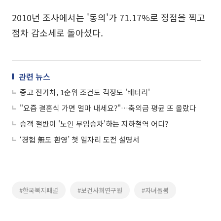
2010년 조사에서는 '동의'가 71.17%로 정점을 찍고
점차 감소세로 돌아섰다.
관련 뉴스
중고 전기차, 1순위 조건도 걱정도 '배터리'
"요즘 결혼식 가면 얼마 내세요?"…축의금 평균 또 올랐다
승객 절반이 '노인 무임승차'하는 지하철역 어디?
‘경험 無도 환영’ 첫 일자리 도전 설명서
#한국복지패널
#보건사회연구원
#자녀돌봄