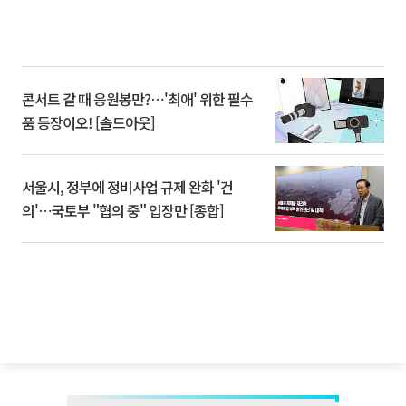
콘서트 갈 때 응원봉만?⋯'최애' 위한 필수
품 등장이오! [솔드아웃]
서울시, 정부에 정비사업 규제 완화 '건
의'⋯국토부 "협의 중" 입장만 [종합]