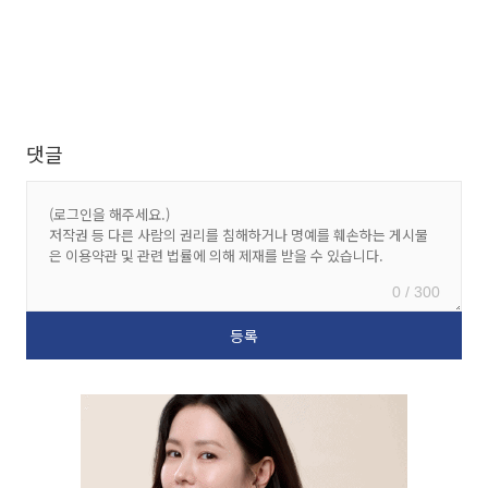
댓글
0 / 300