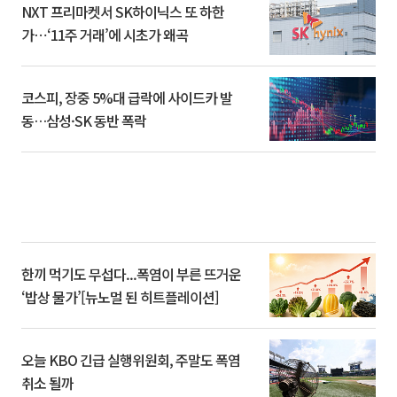
NXT 프리마켓서 SK하이닉스 또 하한
가⋯‘11주 거래’에 시초가 왜곡
코스피, 장중 5%대 급락에 사이드카 발
동…삼성·SK 동반 폭락
한끼 먹기도 무섭다...폭염이 부른 뜨거운
‘밥상 물가’[뉴노멀 된 히트플레이션]
오늘 KBO 긴급 실행위원회, 주말도 폭염
취소 될까