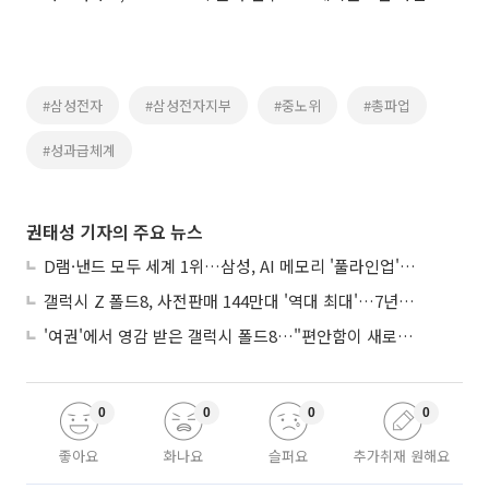
#삼성전자
#삼성전자지부
#중노위
#총파업
#성과급체계
권태성 기자의 주요 뉴스
D램·낸드 모두 세계 1위…삼성, AI 메모리 '풀라인업'으로 승부
갤럭시 Z 폴드8, 사전판매 144만대 '역대 최대'…7년만에 갤노트10 기록 넘어
'여권'에서 영감 받은 갤럭시 폴드8…"편안함이 새로운 디자인 경쟁력"
0
0
0
0
좋아요
화나요
슬퍼요
추가취재 원해요