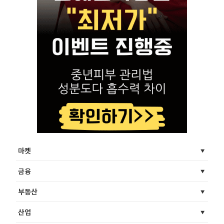
마켓
금융
부동산
산업