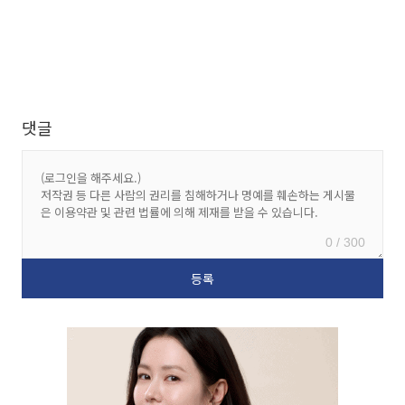
댓글
0 / 300