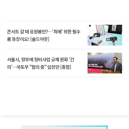
콘서트 갈 때 응원봉만?⋯'최애' 위한 필수
품 등장이오! [솔드아웃]
서울시, 정부에 정비사업 규제 완화 '건
의'⋯국토부 "협의 중" 입장만 [종합]