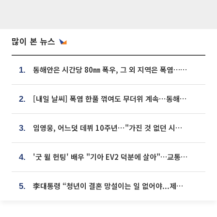
많이 본 뉴스
동해안은 시간당 80㎜ 폭우, 그 외 지역은 폭염…‘극과 극 날씨’
1.
[내일 날씨] 폭염 한풀 꺾여도 무더위 계속⋯동해안 이틀 연속 비
2.
임영웅, 어느덧 데뷔 10주년⋯"가진 것 없던 시절, 내 앞엔 20명의 팬뿐"
3.
'굿 윌 헌팅' 배우 "기아 EV2 덕분에 살아"…교통사고 후 안전성 극찬
4.
李대통령 “청년이 결혼 망설이는 일 없어야...제도상 불이익 조사”
5.