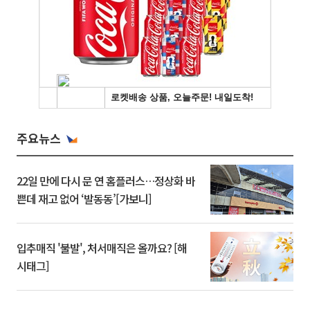
주요뉴스
22일 만에 다시 문 연 홈플러스…정상화 바
쁜데 재고 없어 ‘발동동’[가보니]
입추매직 '불발', 처서매직은 올까요? [해
시태그]