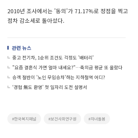
2010년 조사에서는 '동의'가 71.17%로 정점을 찍고
점차 감소세로 돌아섰다.
관련 뉴스
중고 전기차, 1순위 조건도 걱정도 '배터리'
"요즘 결혼식 가면 얼마 내세요?"…축의금 평균 또 올랐다
승객 절반이 '노인 무임승차'하는 지하철역 어디?
‘경험 無도 환영’ 첫 일자리 도전 설명서
#한국복지패널
#보건사회연구원
#자녀돌봄