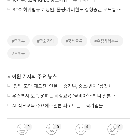
STO 하위법규 예상안, 풀링·거래한도·정형증권 로드맵 제시
#중기부
#중소기업
#국제물류
#우정사업본부
#우체국
서이원 기자의 주요 뉴스
‘창업-도약-재도전’ 연결… 중기부, 중소·벤처 ‘성장사다리’ 짓는다
우즈벡서 보폭 넓히는 비상교육 ‘올비아’…인니·일본 진출 타진
AI·직무교육 수요에…일본 파고드는 교육기업들
0
0
0
0