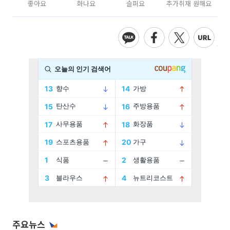
좋아요
화나요
슬퍼요
추가취재 원해요
주요뉴스