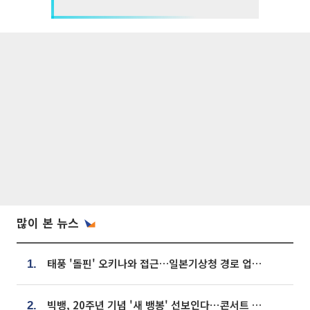
많이 본 뉴스
태풍 '돌핀' 오키나와 접근…일본기상청 경로 업데이트
1.
빅뱅, 20주년 기념 '새 뱅봉' 선보인다⋯콘서트 앞두고 팝업 개최
2.