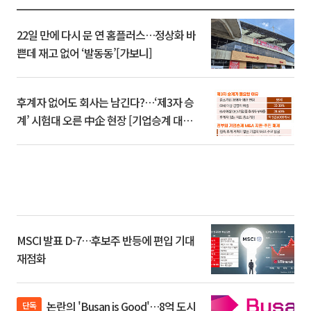
22일 만에 다시 문 연 홈플러스…정상화 바
쁜데 재고 없어 ‘발동동’[가보니]
후계자 없어도 회사는 남긴다?…‘제3자 승
계’ 시험대 오른 中企 현장 [기업승계 대전
환]
MSCI 발표 D-7…후보주 반등에 편입 기대
재점화
논란의 'Busan is Good'…8억 도시
단독