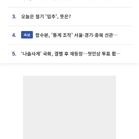
오늘은 절기 '입추', 뜻은?
3.
합수본, '통계 조작' 서울·경기·충북 선관위 등 추가 압수수색
속보
4.
‘나솔사계’ 국화, 결별 후 재등장⋯첫인상 투표 휩쓸고 ‘인기녀’ 등극
5.