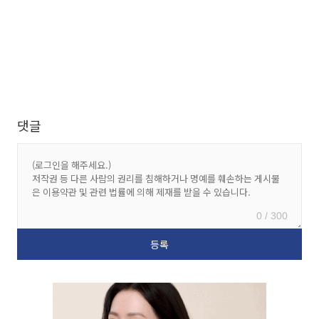
댓글
0 / 300