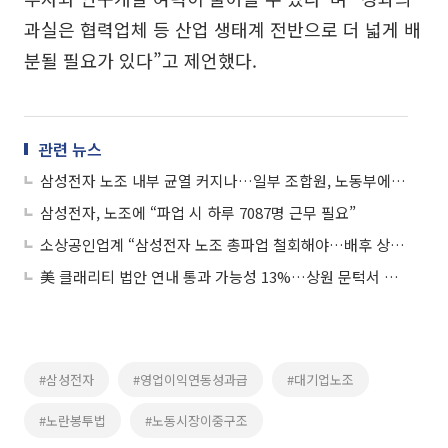
과실은 협력업체 등 산업 생태계 전반으로 더 넓게 배
분될 필요가 있다”고 제언했다.
관련 뉴스
삼성전자 노조 내부 균열 커지나…일부 조합원, 노동부에 “절차 위반” 진정
삼성전자, 노조에 “파업 시 하루 7087명 근무 필요”
소상공인업계 “삼성전자 노조 총파업 철회해야…배후 상권 직격탄 우려”
美 클래리티 법안 연내 통과 가능성 13%…상원 문턱서 제동
#삼성전자
#영업이익연동성과급
#대기업노조
#노란봉투법
#노동시장이중구조