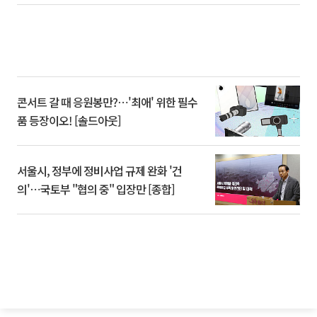
콘서트 갈 때 응원봉만?⋯'최애' 위한 필수
품 등장이오! [솔드아웃]
서울시, 정부에 정비사업 규제 완화 '건
의'⋯국토부 "협의 중" 입장만 [종합]