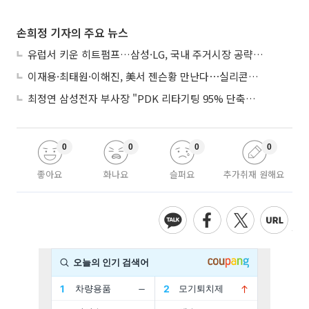
손희정 기자의 주요 뉴스
유럽서 키운 히트펌프…삼성·LG, 국내 주거시장 공략 ‘속도’
이재용·최태원·이해진, 美서 젠슨황 만난다⋯실리콘밸리 집결하는 AI리더
최정연 삼성전자 부사장 "PDK 리타기팅 95% 단축…에이전트 AI 시범 활용"
0
0
0
0
좋아요
화나요
슬퍼요
추가취재 원해요