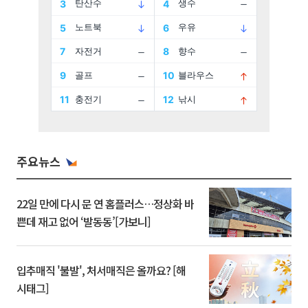
주요뉴스
22일 만에 다시 문 연 홈플러스…정상화 바
쁜데 재고 없어 ‘발동동’[가보니]
입추매직 '불발', 처서매직은 올까요? [해
시태그]