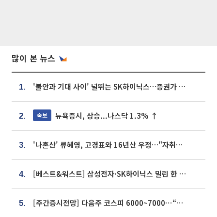
많이 본 뉴스
'불안과 기대 사이' 널뛰는 SK하이닉스…증권가 "HBM4·LTA 기반 펀터멘털 견고"
1.
뉴욕증시, 상승...나스닥 1.3% ↑
속보
2.
'나혼산' 류혜영, 고경표와 16년산 우정…"자취방서 부모님과 마주쳐"
3.
[베스트&워스트] 삼성전자·SK하이닉스 밀린 한 주…상상인증권은 85% 급등
4.
[주간증시전망] 다음주 코스피 6000~7000⋯“外人 수급은 정책이 변수”
5.