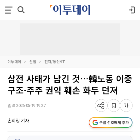
이투데이
산업
전자/통신/IT
삼전 사태가 남긴 것…韓노동 이중
구조·주주 권익 훼손 화두 던져
입력 2026-05-19 19:27
손희정 기자
구글 선호매체 추가