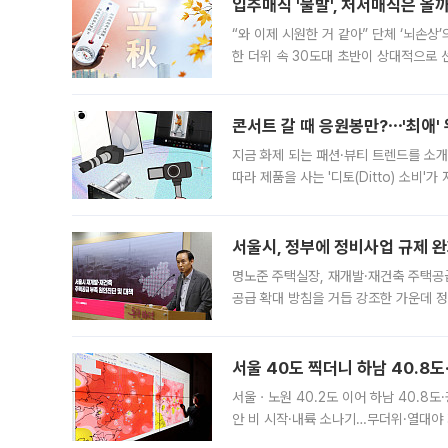
입추매직 '불발', 처서매직은 올
“와 이제 시원한 거 같아” 단체 ‘뇌손상
한 더위 속 30도대 초반이 상대적으로
지역에 있었습니다. 7월 말에는 서풍과
콘서트 갈 때 응원봉만?⋯'최애'
지금 화제 되는 패션·뷰티 트렌드를 소개
따라 제품을 사는 '디토(Ditto) 소비
어디일까요? 아이돌 콘서트 시작을 기다
서울시, 정부에 정비사업 규제 완화
명노준 주택실장, 재개발·재건축 주택공
공급 확대 방침을 거듭 강조한 가운데 정
면 반박하고 나섰다. 명노준 서울시 주택
서울 40도 찍더니 하남 40.8도
서울ㆍ노원 40.2도 이어 하남 40.8도
안 비 시작·내륙 소나기…무더위·열대야 
에서도 40도를 웃도는 기온이 관측됐다