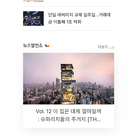
까지 튼튼”
단일 레버리지 규제 일주일…거래대
금 이틀째 1조 하회
뉴스발전소
Vol. 12 이 집은 대체 얼마일까
: 슈퍼리치들의 주거지 [THE
RARE]