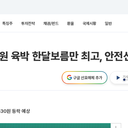
특징주
투자전략
채권/펀드
환율
국제시황
일반
10원 육박 한달보름만 최고, 안
기사
구글 선호매체 추가
530원 등락 예상