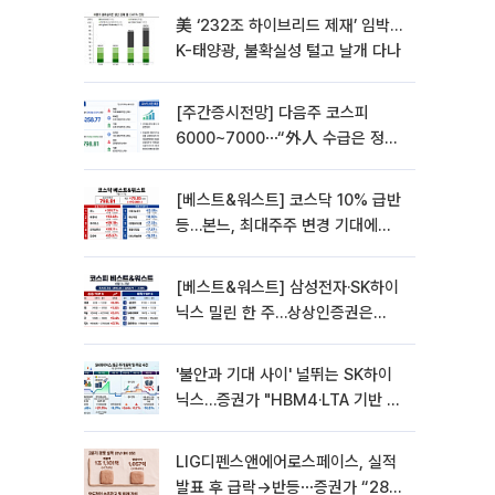
美 ‘232조 하이브리드 제재’ 임박…
K-태양광, 불확실성 털고 날개 다나
[주간증시전망] 다음주 코스피
6000~7000⋯“外人 수급은 정책
이 변수”
[베스트&워스트] 코스닥 10% 급반
등…본느, 최대주주 변경 기대에
270% 폭등
[베스트&워스트] 삼성전자·SK하이
닉스 밀린 한 주…상상인증권은
85% 급등
'불안과 기대 사이' 널뛰는 SK하이
닉스…증권가 "HBM4·LTA 기반 펀
터멘털 견고"
LIG디펜스앤에어로스페이스, 실적
발표 후 급락→반등⋯증권가 “28년