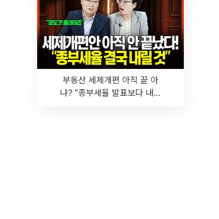
부동산 세제개편 아직 끝 아
냐? "종부세율 발표보다 내릴
것" 장기거주·양도세 전망 I 집
땅지성 I 김인만, 진미윤