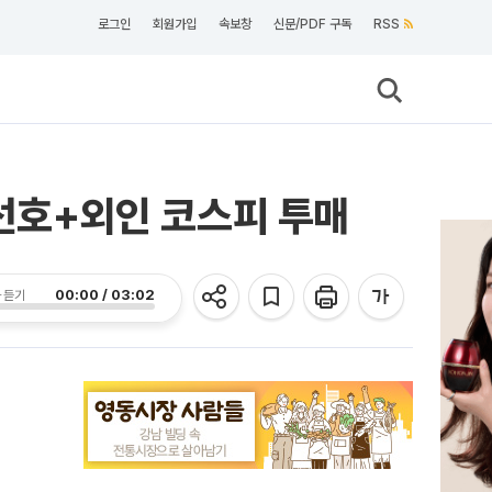
로그인
회원가입
속보창
신문/PDF 구독
RSS
전선호+외인 코스피 투매
00:00 / 03:02
 듣기