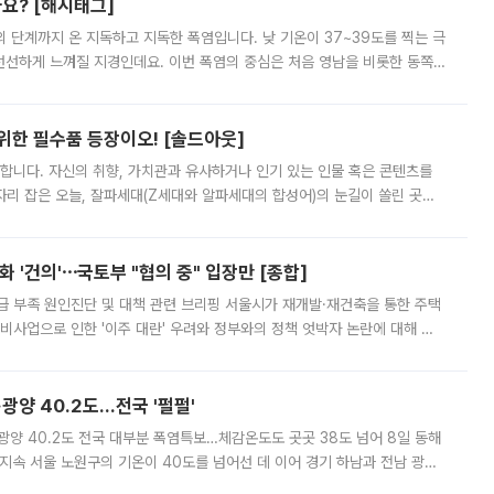
까요? [해시태그]
’의 단계까지 온 지독하고 지독한 폭염입니다. 낮 기온이 37~39도를 찍는 극
 선선하게 느껴질 지경인데요. 이번 폭염의 중심은 처음 영남을 비롯한 동쪽
 북서풍이 산맥을 넘어 영남 쪽으로 내려오면서 뜨겁고 건조해졌는데요.
 위한 필수품 등장이오! [솔드아웃]
합니다. 자신의 취향, 가치관과 유사하거나 인기 있는 인물 혹은 콘텐츠를
'가 자리 잡은 오늘, 잘파세대(Z세대와 알파세대의 합성어)의 눈길이 쏠린 곳은
리는 공연장. 응원봉만큼이나 눈에 띄는 게 있습니다. 공연이 시작되기
 '건의'⋯국토부 "협의 중" 입장만 [종합]
급 부족 원인진단 및 대책 관련 브리핑 서울시가 재개발·재건축을 통한 주택
비사업으로 인한 '이주 대란' 우려와 정부와의 정책 엇박자 논란에 대해 정
실장은 2031년까지 31만 가구 착공 목표에 차질이 없다는 입장이나,
·광양 40.2도…전국 '펄펄'
·광양 40.2도 전국 대부분 폭염특보…체감온도도 곳곳 38도 넘어 8일 동해
지속 서울 노원구의 기온이 40도를 넘어선 데 이어 경기 하남과 전남 광양
. 전국 대부분 지역에 폭염특보가 내려진 가운데 곳곳에서 39~40도 안팎