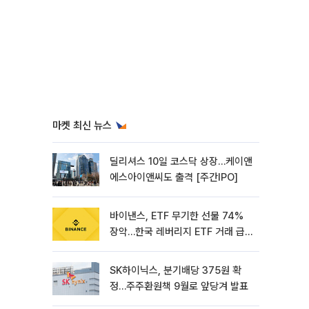
마켓 최신 뉴스
딜리셔스 10일 코스닥 상장…케이앤
에스아이앤씨도 출격 [주간IPO]
바이낸스, ETF 무기한 선물 74%
장악…한국 레버리지 ETF 거래 급
증 [e가상자산]
SK하이닉스, 분기배당 375원 확
정…주주환원책 9월로 앞당겨 발표