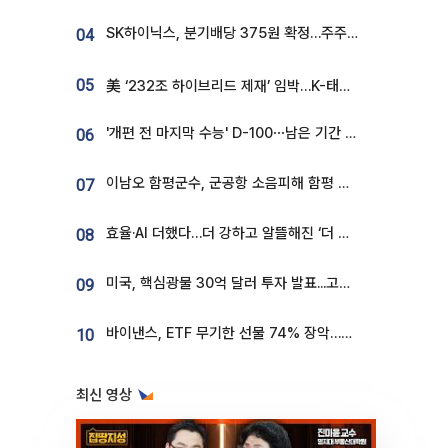
SK하이닉스, 분기배당 375원 확정…주주환원책 9월로 앞당겨 발표
04
05
美 ‘232조 하이브리드 제재’ 임박…K-태양광, 불확실성 털고 날개 다나
'개편 전 마지막 수능' D-100⋯남은 기간 성적 올릴 전략은
06
이남오 함평군수, 군공항 소음피해 함평 보상 요구
07
효율·AI 더했다…더 강하고 알뜰해진 ‘더 뉴 그랜저 하이브리드’ [ET의 모빌리티]
08
미국, 핵심광물 30억 달러 투자 발표...고려아연 대미투자 언급
09
바이낸스, ETF 무기한 선물 74% 장악…한국 레버리지 ETF 거래 급증 [e가상자산]
10
최신 영상