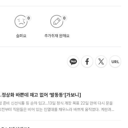
0
0
슬퍼요
추가취재 원해요
…정상화 바쁜데 재고 없어 ‘발동동’[가보니]
준비 신선식품 등 순차 입고…13일 정식 개장 목표 22일 만에 다시 문을
오전부터 직원들은 비어 있는 진열대를 채우느라 바쁘게 움직였다. 계란과
리를 잡기 시작했지만, 매장 곳곳엔 여전히 텅 빈 매대가 먼저 눈에 들어왔