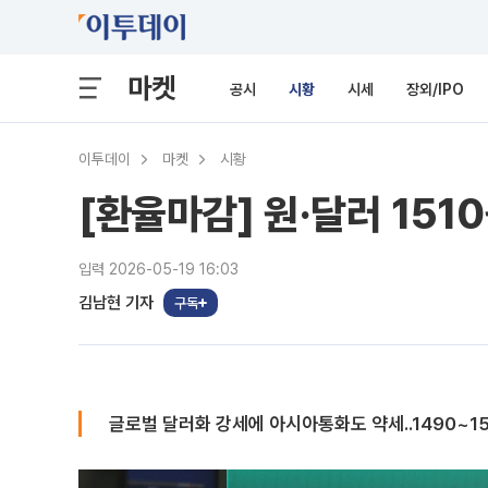
마켓
공시
시황
시세
장외/IPO
이투데이
마켓
시황
[환율마감] 원·달러 15
입력 2026-05-19 16:03
김남현 기자
구독
글로벌 달러화 강세에 아시아통화도 약세..1490~1