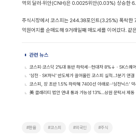
역외 달러·위안(CNH)은 0.0025위안(0.03%) 상승한 
주식시장에서 코스피는 244.38포인트(3.25%) 폭락한 
억원어치를 순매도해 9거래일째 매도세를 이어갔다. 같은
관련 뉴스
코스피·코스닥 2%대 동반 하락세⋯현대차 8%↓ㆍSK스퀘어
‘삼전ㆍSK하닉’ 반도체가 끌어올린 코스피 실적…1분기 연결 
코스피, 장 초반 1.5% 하락해 7400선 아래로⋯‘삼전닉스’ 
美 클래리티 법안 연내 통과 가능성 13%…상원 문턱서 제동
#환율
#코스피
#외국인
#주식