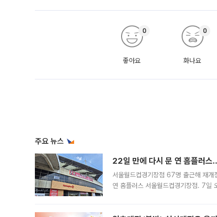
0
0
좋아요
화나요
주요 뉴스
22일 만에 다시 문 연 홈플러스
서울월드컵경기장점 67명 출근해 재개점 
연 홈플러스 서울월드컵경기장점. 7일 
우유, 과일 같은 신선식품이 차근차근 자