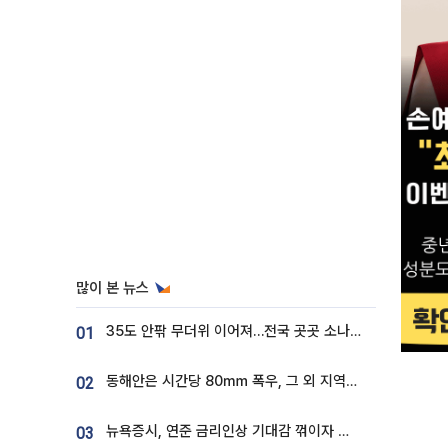
많이 본 뉴스
35도 안팎 무더위 이어져…전국 곳곳 소나기 [오늘 날씨]
01
동해안은 시간당 80㎜ 폭우, 그 외 지역은 폭염…‘극과 극 날씨’
02
뉴욕증시, 연준 금리인상 기대감 꺾이자 상승...S&P500 사상 최고치 [종합]
03