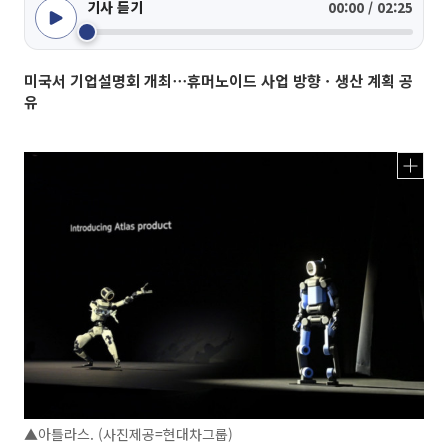
기사 듣기
00:00 / 02:25
미국서 기업설명회 개최⋯휴머노이드 사업 방향ㆍ생산 계획 공
유
▲아틀라스. (사진제공=현대차그룹)