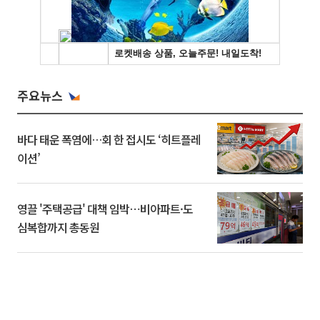
주요뉴스
바다 태운 폭염에…회 한 접시도 ‘히트플레
이션’
영끌 '주택공급' 대책 임박⋯비아파트·도
심복합까지 총동원