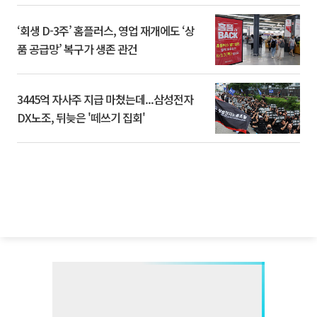
‘회생 D-3주’ 홈플러스, 영업 재개에도 ‘상
품 공급망’ 복구가 생존 관건
3445억 자사주 지급 마쳤는데...삼성전자
DX노조, 뒤늦은 '떼쓰기 집회'