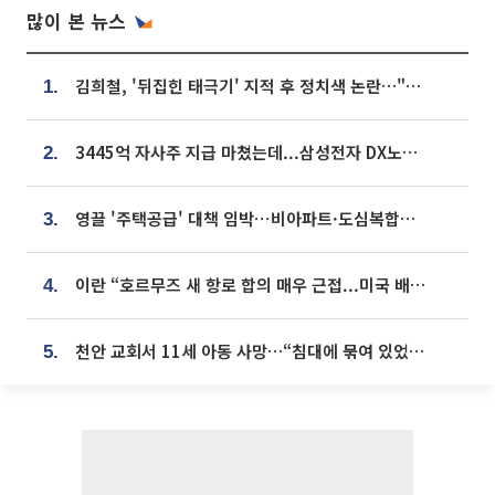
많이 본 뉴스
김희철, '뒤집힌 태극기' 지적 후 정치색 논란…"좌우 떠나 우리나라 국기"
1.
3445억 자사주 지급 마쳤는데...삼성전자 DX노조, 뒤늦은 '떼쓰기 집회'
2.
영끌 '주택공급' 대책 임박⋯비아파트·도심복합까지 총동원
3.
이란 “호르무즈 새 항로 합의 매우 근접...미국 배상 먼저”
4.
천안 교회서 11세 아동 사망…“침대에 묶여 있었다” 진술 확보
5.