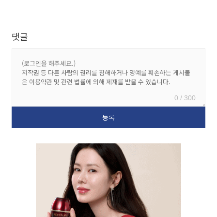
댓글
0 / 300