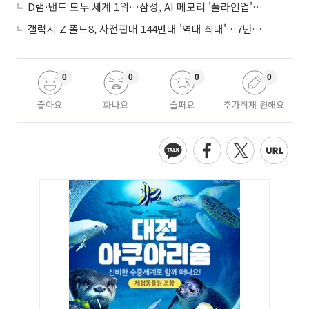
D램·낸드 모두 세계 1위…삼성, AI 메모리 '풀라인업'으로 승부
갤럭시 Z 폴드8, 사전판매 144만대 '역대 최대'…7년만에 갤노트10 기록 넘어
0
0
0
0
좋아요
화나요
슬퍼요
추가취재 원해요