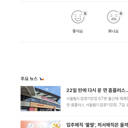
0
0
좋아요
화나요
주요 뉴스
22일 만에 다시 문 연 홈플러스
서울월드컵경기장점 67명 출근해 재개점 
연 홈플러스 서울월드컵경기장점. 7일 
우유, 과일 같은 신선식품이 차근차근 자
입추매직 '불발', 처서매직은 올