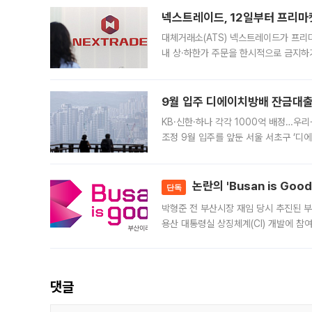
넥스트레이드, 12일부터 프리마
대체거래소(ATS) 넥스트레이드가 프리
내 상·하한가 주문을 한시적으로 금지하
가 체결 사례와 관련해 설명자료를 내고
9월 입주 디에이치방배 잔금대출
KB·신한·하나 각각 1000억 배정…우
조정 9월 입주를 앞둔 서울 서초구 ‘디
은행과 NH농협은행도 대출 취급을 검토
민은행
논란의 'Busan is Go
단독
박형준 전 부산시장 재임 당시 추진된 부산
용산 대통령실 상징체계(CI) 개발에 참
도시브랜드 사업이 공개 이후 시민 공감
댓글