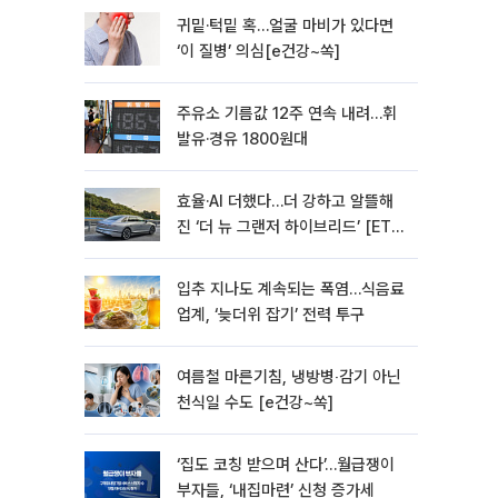
귀밑·턱밑 혹…얼굴 마비가 있다면
‘이 질병’ 의심[e건강~쏙]
주유소 기름값 12주 연속 내려…휘
발유·경유 1800원대
효율·AI 더했다…더 강하고 알뜰해
진 ‘더 뉴 그랜저 하이브리드’ [ET의
모빌리티]
입추 지나도 계속되는 폭염…식음료
업계, ‘늦더위 잡기’ 전력 투구
여름철 마른기침, 냉방병‧감기 아닌
천식일 수도 [e건강~쏙]
‘집도 코칭 받으며 산다’…월급쟁이
부자들, ‘내집마련’ 신청 증가세