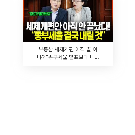
부동산 세제개편 아직 끝 아
냐? "종부세율 발표보다 내릴
것" 장기거주·양도세 전망 I 집
땅지성 I 김인만, 진미윤