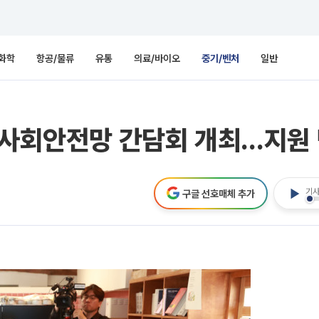
화학
항공/물류
유통
의료/바이오
중기/벤처
일반
 사회안전망 간담회 개최…지원
기사
구글 선호매체 추가