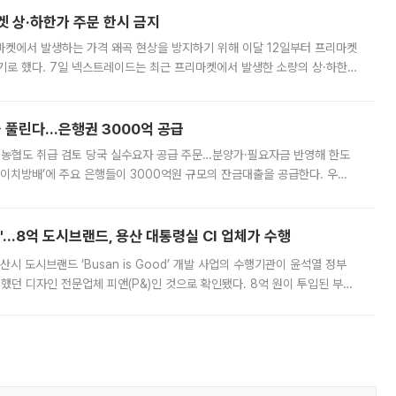
켓 상·하한가 주문 한시 금지
마켓에서 발생하는 가격 왜곡 현상을 방지하기 위해 이달 12일부터 프리마켓
기로 했다. 7일 넥스트레이드는 최근 프리마켓에서 발생한 소량의 상·하한
, 주문 오류로 인한 가격 급등락을 최소화하기 위한 비상 대응방안을 발표
 풀린다…은행권 3000억 공급
리·농협도 취급 검토 당국 실수요자 공급 주문…분양가·필요자금 반영해 한도
에이치방배’에 주요 은행들이 3000억원 규모의 잔금대출을 공급한다. 우리
하고 있어 향후 공급 규모가 늘어날 전망이다. 7일 금융권에 따르면 KB국
od'…8억 도시브랜드, 용산 대통령실 CI 업체가 수행
시 도시브랜드 ‘Busan is Good’ 개발 사업의 수행기관이 윤석열 정부
여했던 디자인 전문업체 피앤(P&)인 것으로 확인됐다. 8억 원이 투입된 부산
 부족과 디자인 정체성 논란에 휩싸였던 만큼, 사업 선정 과정과 결과물에