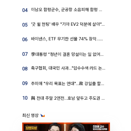
이남오 함평군수, 군공항 소음피해 함평 보상 요구
04
'굿 윌 헌팅' 배우 "기아 EV2 덕분에 살아"…교통사고 후 안전성 극찬
05
바이낸스, ETF 무기한 선물 74% 장악…한국 레버리지 ETF 거래 급증 [e가상자산]
06
07
李대통령 “청년이 결혼 망설이는 일 없어야...제도상 불이익 조사”
축구협회, 대국민 사과…"압수수색·카드 논란 사죄, 강도 높은 쇄신"
08
09
추미애 "우리 목표는 연대"…故 강일출 할머니 흉상 제막
10
與 전대 주말 2연전…호남 앞두고 주도권 다툼
최신 영상