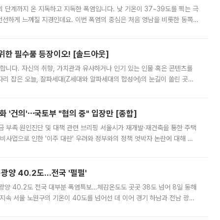
’의 단계까지 온 지독하고 지독한 폭염입니다. 낮 기온이 37~39도를 찍는 극
 선선하게 느껴질 지경인데요. 이번 폭염의 중심은 처음 영남을 비롯한 동쪽
 북서풍이 산맥을 넘어 영남 쪽으로 내려오면서 뜨겁고 건조해졌는데요.
 위한 필수품 등장이오! [솔드아웃]
합니다. 자신의 취향, 가치관과 유사하거나 인기 있는 인물 혹은 콘텐츠를
'가 자리 잡은 오늘, 잘파세대(Z세대와 알파세대의 합성어)의 눈길이 쏠린 곳은
리는 공연장. 응원봉만큼이나 눈에 띄는 게 있습니다. 공연이 시작되기
 '건의'⋯국토부 "협의 중" 입장만 [종합]
급 부족 원인진단 및 대책 관련 브리핑 서울시가 재개발·재건축을 통한 주택
비사업으로 인한 '이주 대란' 우려와 정부와의 정책 엇박자 논란에 대해 정
실장은 2031년까지 31만 가구 착공 목표에 차질이 없다는 입장이나,
·광양 40.2도…전국 '펄펄'
·광양 40.2도 전국 대부분 폭염특보…체감온도도 곳곳 38도 넘어 8일 동해
지속 서울 노원구의 기온이 40도를 넘어선 데 이어 경기 하남과 전남 광양
. 전국 대부분 지역에 폭염특보가 내려진 가운데 곳곳에서 39~40도 안팎