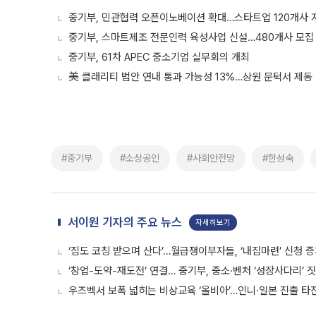
중기부, 민관협력 오픈이노베이션 확대…스타트업 120개사 
중기부, 스마트제조 전문인력 육성사업 신설…480개사 모집
중기부, 61차 APEC 중소기업 실무회의 개최
美 클래리티 법안 연내 통과 가능성 13%…상원 문턱서 제동
#중기부
#소상공인
#사회안전망
#한성숙
서이원 기자의 주요 뉴스
자세히보기
‘집도 코칭 받으며 산다’…월급쟁이부자들, ‘내집마련’ 신청 
‘창업-도약-재도전’ 연결… 중기부, 중소·벤처 ‘성장사다리’ 
우즈벡서 보폭 넓히는 비상교육 ‘올비아’…인니·일본 진출 타