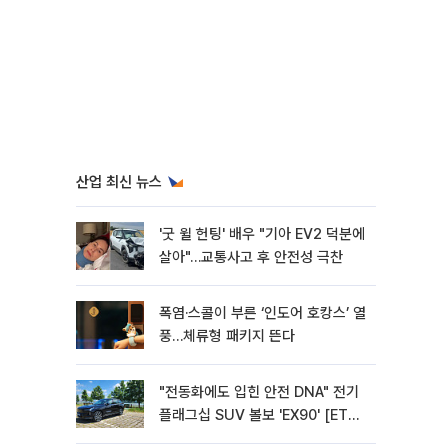
산업 최신 뉴스
'굿 윌 헌팅' 배우 "기아 EV2 덕분에
살아"…교통사고 후 안전성 극찬
폭염·스콜이 부른 ‘인도어 호캉스’ 열
풍…체류형 패키지 뜬다
"전동화에도 입힌 안전 DNA" 전기
플래그십 SUV 볼보 'EX90' [ET의
모빌리티]