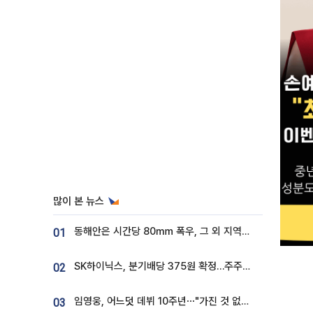
많이 본 뉴스
동해안은 시간당 80㎜ 폭우, 그 외 지역은 폭염…‘극과 극 날씨’
01
SK하이닉스, 분기배당 375원 확정…주주환원책 9월로 앞당겨 발표
02
임영웅, 어느덧 데뷔 10주년⋯"가진 것 없던 시절, 내 앞엔 20명의 팬뿐"
03