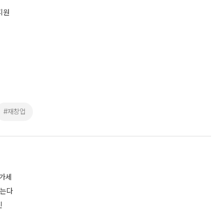
지원
#재창업
증가세
짓는다
진