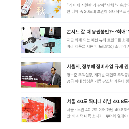
“와 이제 시원한 거 같아” 단체 ‘뇌손상
한 더위 속 30도대 초반이 상대적으로
지역에 있었습니다. 7월 말에는 서풍과
콘서트 갈 때 응원봉만?⋯'최애'
지금 화제 되는 패션·뷰티 트렌드를 소개
따라 제품을 사는 '디토(Ditto) 소비
어디일까요? 아이돌 콘서트 시작을 기다
서울시, 정부에 정비사업 규제 완화
명노준 주택실장, 재개발·재건축 주택공
공급 확대 방침을 거듭 강조한 가운데 정
면 반박하고 나섰다. 명노준 서울시 주택
서울 40도 찍더니 하남 40.8도
서울ㆍ노원 40.2도 이어 하남 40.8도
안 비 시작·내륙 소나기…무더위·열대야 
에서도 40도를 웃도는 기온이 관측됐다
의 극심한