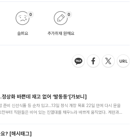
0
0
슬퍼요
추가취재 원해요
…정상화 바쁜데 재고 없어 ‘발동동’[가보니]
준비 신선식품 등 순차 입고…13일 정식 개장 목표 22일 만에 다시 문을
오전부터 직원들은 비어 있는 진열대를 채우느라 바쁘게 움직였다. 계란과
리를 잡기 시작했지만, 매장 곳곳엔 여전히 텅 빈 매대가 먼저 눈에 들어왔
까요? [해시태그]