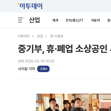
산업
재계
전자/통신/IT
자동차
중
이투데이
산업
중기/벤처
중기부, 휴·폐업 소상공인
입력 2026-05-19 16:00
서이원 기자
구독