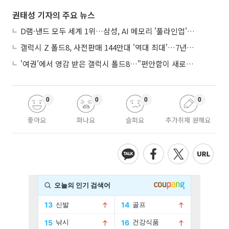
권태성 기자의 주요 뉴스
D램·낸드 모두 세계 1위…삼성, AI 메모리 '풀라인업'으로 승부
갤럭시 Z 폴드8, 사전판매 144만대 '역대 최대'…7년만에 갤노트10 기록 넘어
'여권'에서 영감 받은 갤럭시 폴드8…"편안함이 새로운 디자인 경쟁력"
0
0
0
0
좋아요
화나요
슬퍼요
추가취재 원해요