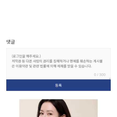
댓글
0 / 300