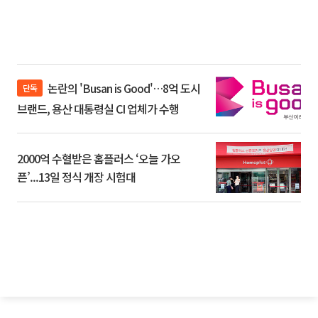
논란의 'Busan is Good'…8억 도시
단독
브랜드, 용산 대통령실 CI 업체가 수행
2000억 수혈받은 홈플러스 ‘오늘 가오
픈’...13일 정식 개장 시험대