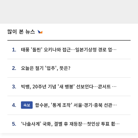
많이 본 뉴스
태풍 '돌핀' 오키나와 접근…일본기상청 경로 업데이트
1.
오늘은 절기 '입추', 뜻은?
2.
빅뱅, 20주년 기념 '새 뱅봉' 선보인다⋯콘서트 앞두고 팝업 개최
3.
합수본, '통계 조작' 서울·경기·충북 선관위 등 추가 압수수색
속보
4.
‘나솔사계’ 국화, 결별 후 재등장⋯첫인상 투표 휩쓸고 ‘인기녀’ 등극
5.