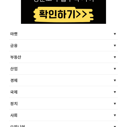
마켓
금융
부동산
산업
경제
국제
정치
사회
오피니언