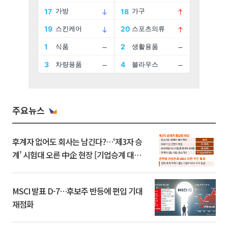
주요뉴스
후계자 없어도 회사는 남긴다?…‘제3자 승
계’ 시험대 오른 中企 현장 [기업승계 대전
환]
MSCI 발표 D-7…후보주 반등에 편입 기대
재점화