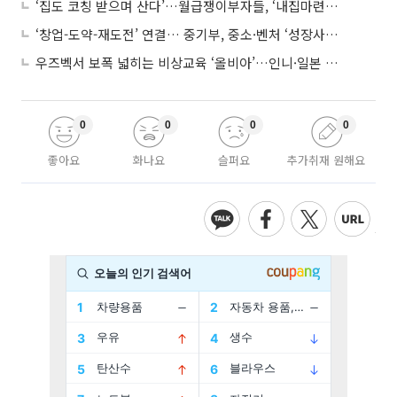
‘집도 코칭 받으며 산다’…월급쟁이부자들, ‘내집마련’ 신청 증가세
‘창업-도약-재도전’ 연결… 중기부, 중소·벤처 ‘성장사다리’ 짓는다
우즈벡서 보폭 넓히는 비상교육 ‘올비아’…인니·일본 진출 타진
0
0
0
0
좋아요
화나요
슬퍼요
추가취재 원해요