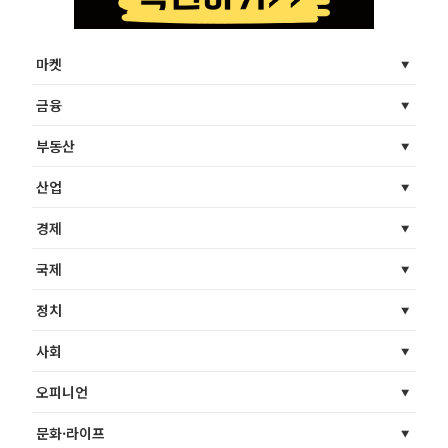
마켓
금융
부동산
산업
경제
국제
정치
사회
오피니언
문화·라이프