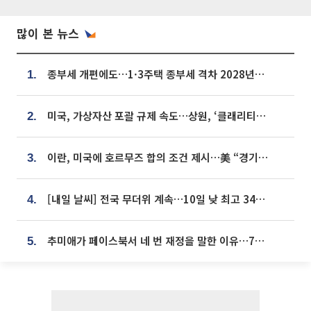
많이 본 뉴스
종부세 개편에도…1·3주택 종부세 격차 2028년부터 확대
1.
미국, 가상자산 포괄 규제 속도…상원, ‘클래리티법’ 9월 절차투표 추진
2.
이란, 미국에 호르무즈 합의 조건 제시…美 “경기 아직 안 끝나” [종합]
3.
[내일 날씨] 전국 무더위 계속…10일 낮 최고 34도 육박
4.
추미애가 페이스북서 네 번 재정을 말한 이유…7700억 추경 열쇠는 도의회에
5.