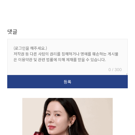
댓글
0 / 300