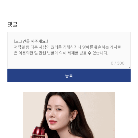
댓글
0 / 300