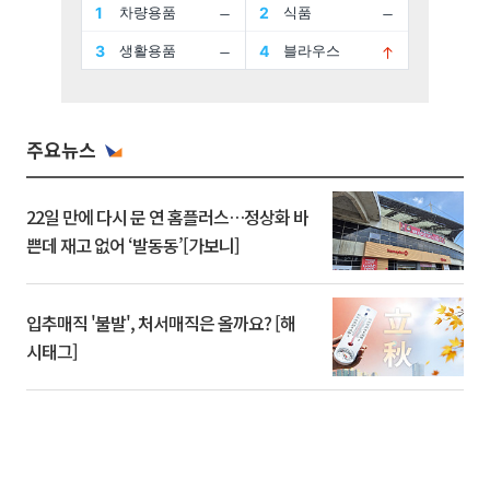
주요뉴스
22일 만에 다시 문 연 홈플러스…정상화 바
쁜데 재고 없어 ‘발동동’[가보니]
입추매직 '불발', 처서매직은 올까요? [해
시태그]