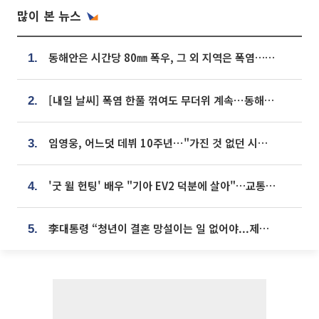
많이 본 뉴스
동해안은 시간당 80㎜ 폭우, 그 외 지역은 폭염…‘극과 극 날씨’
1.
[내일 날씨] 폭염 한풀 꺾여도 무더위 계속⋯동해안 이틀 연속 비
2.
임영웅, 어느덧 데뷔 10주년⋯"가진 것 없던 시절, 내 앞엔 20명의 팬뿐"
3.
'굿 윌 헌팅' 배우 "기아 EV2 덕분에 살아"…교통사고 후 안전성 극찬
4.
李대통령 “청년이 결혼 망설이는 일 없어야...제도상 불이익 조사”
5.