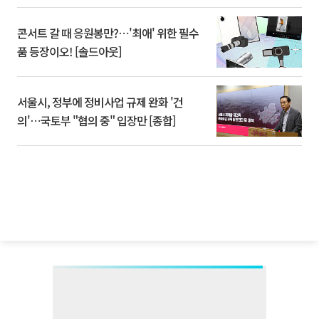
콘서트 갈 때 응원봉만?⋯'최애' 위한 필수
품 등장이오! [솔드아웃]
서울시, 정부에 정비사업 규제 완화 '건
의'⋯국토부 "협의 중" 입장만 [종합]