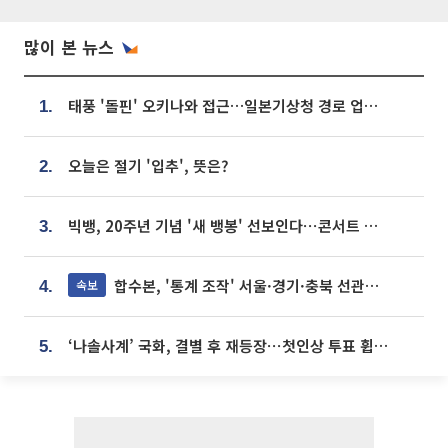
많이 본 뉴스
태풍 '돌핀' 오키나와 접근…일본기상청 경로 업데이트
1.
오늘은 절기 '입추', 뜻은?
2.
빅뱅, 20주년 기념 '새 뱅봉' 선보인다⋯콘서트 앞두고 팝업 개최
3.
합수본, '통계 조작' 서울·경기·충북 선관위 등 추가 압수수색
속보
4.
‘나솔사계’ 국화, 결별 후 재등장⋯첫인상 투표 휩쓸고 ‘인기녀’ 등극
5.