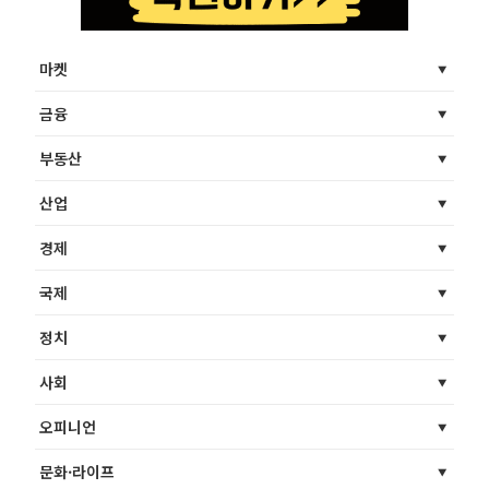
마켓
금융
부동산
산업
경제
국제
정치
사회
오피니언
문화·라이프