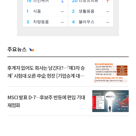
주요뉴스
후계자 없어도 회사는 남긴다?…‘제3자 승
계’ 시험대 오른 中企 현장 [기업승계 대전
환]
MSCI 발표 D-7…후보주 반등에 편입 기대
재점화