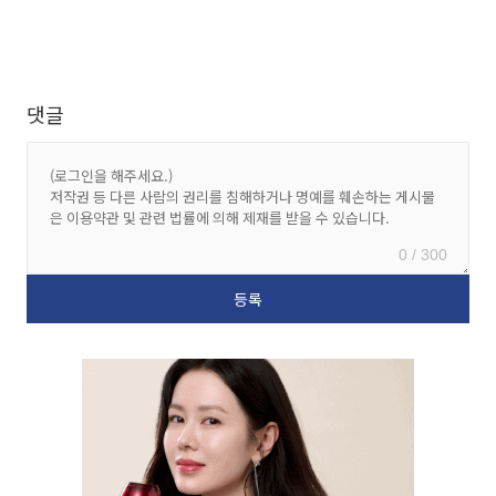
댓글
0 / 300