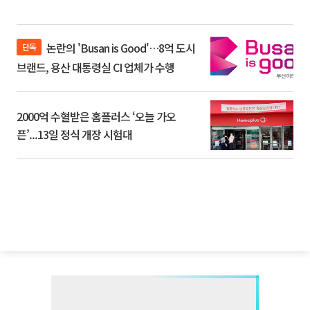
논란의 'Busan is Good'…8억 도시
단독
브랜드, 용산 대통령실 CI 업체가 수행
2000억 수혈받은 홈플러스 ‘오늘 가오
픈’...13일 정식 개장 시험대