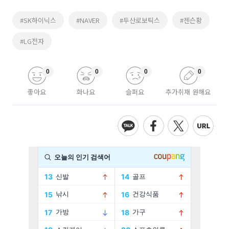
#SK하이닉스
#NAVER
#두산로보틱스
#젠슨황
#LG전자
0
0
0
0
좋아요
화나요
슬퍼요
추가취재 원해요