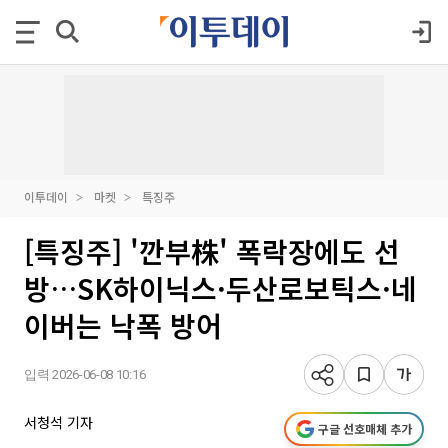
이투데이
마켓
특징주
[특징주] '깐부株' 폭락장에도 선
방…SK하이닉스·두산로보틱스·네
이버는 낙폭 방어
입력 2026-06-08 10:16
서청석 기자
구글 선호매체 추가