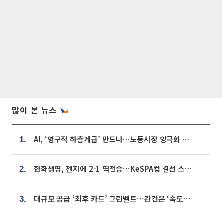
많이 본 뉴스
AI, ‘영구적 하층계급’ 만드나…노동시장 양극화 경고
1.
한화생명, 젠지에 2-1 역전승⋯KeSPA컵 결선 스테이지 2 직행
2.
대규모 공급 ‘최후 카드’ 그린벨트⋯관건은 ‘속도’ [주택공급 승부수의 조건]
3.