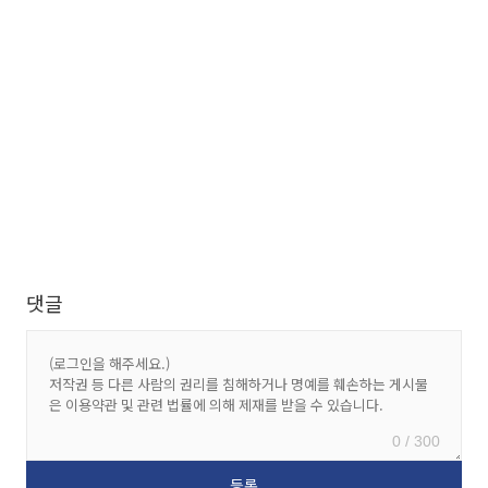
댓글
0 / 300