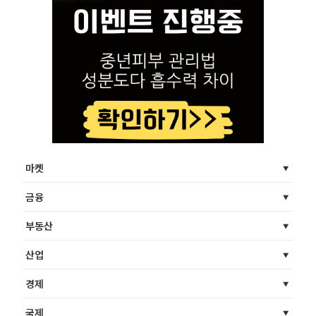
마켓
금융
부동산
산업
경제
국제