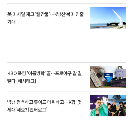
美 미사일 재고 ‘빨간불’…K방산 북미 진출
기대
KBO 폭염 '여름방학' 끝…프로야구 갈 길
멀다 [해시태그]
빅뱅 컴백하고 튜이드 데뷔하고⋯K팝 '몇
세대'세요? [엔터로그]