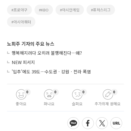
#프로야구
#KBO
#아시안게임
#퓨처스리그
#아시아쿼터
노희주 기자의 주요 뉴스
행복해지려다 오히려 불행해진다⋯왜?
NEW 피서지
'입추'에도 39도⋯수도권ㆍ강원ㆍ전라 폭염
0
0
0
0
좋아요
화나요
슬퍼요
추가취재 원해요