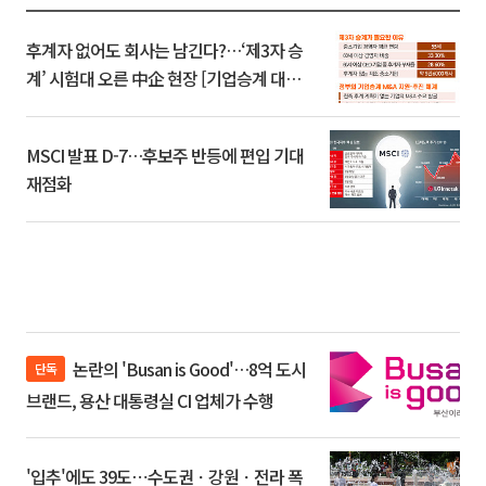
후계자 없어도 회사는 남긴다?…‘제3자 승
계’ 시험대 오른 中企 현장 [기업승계 대전
환]
MSCI 발표 D-7…후보주 반등에 편입 기대
재점화
논란의 'Busan is Good'…8억 도시
단독
브랜드, 용산 대통령실 CI 업체가 수행
'입추'에도 39도⋯수도권ㆍ강원ㆍ전라 폭