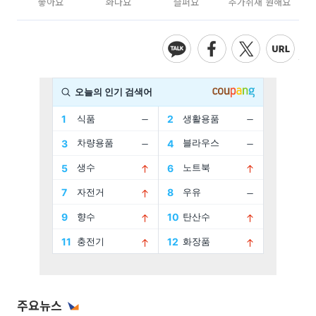
좋아요
화나요
슬퍼요
추가취재 원해요
주요뉴스