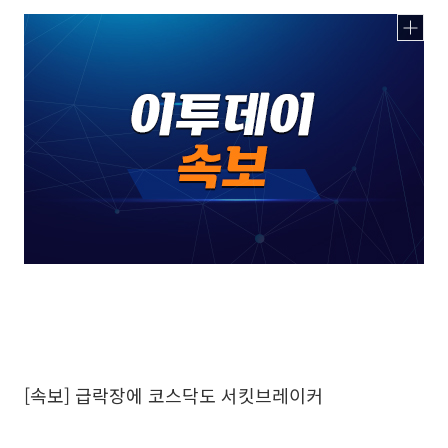
[속보] 급락장에 코스닥도 서킷브레이커