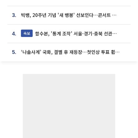
빅뱅, 20주년 기념 '새 뱅봉' 선보인다⋯콘서트 앞두고 팝업 개최
3.
합수본, '통계 조작' 서울·경기·충북 선관위 등 추가 압수수색
속보
4.
‘나솔사계’ 국화, 결별 후 재등장⋯첫인상 투표 휩쓸고 ‘인기녀’ 등극
5.