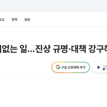
외교
정책
일반
니없는 일…진상 규명·대책 강구
기사
구글 선호매체 추가