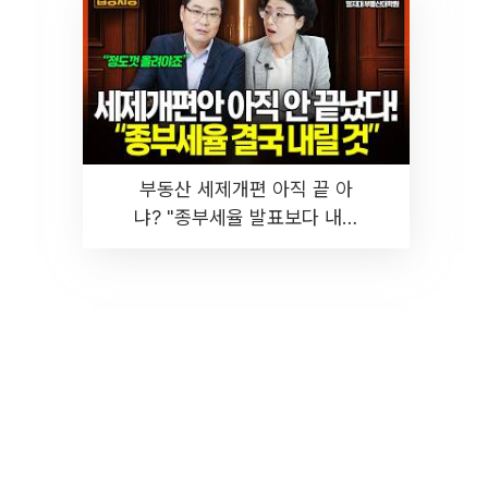
부동산 세제개편 아직 끝 아
냐? "종부세율 발표보다 내릴
것" 장기거주·양도세 전망 I 집
땅지성 I 김인만, 진미윤