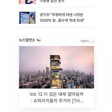
미동맹 발전 논의
권익위 "부정하게 타낸 나랏돈
1300억 원…환수액 역대 최대"
뉴스발전소
Vol. 12 이 집은 대체 얼마일까
: 슈퍼리치들의 주거지 [THE
RARE]