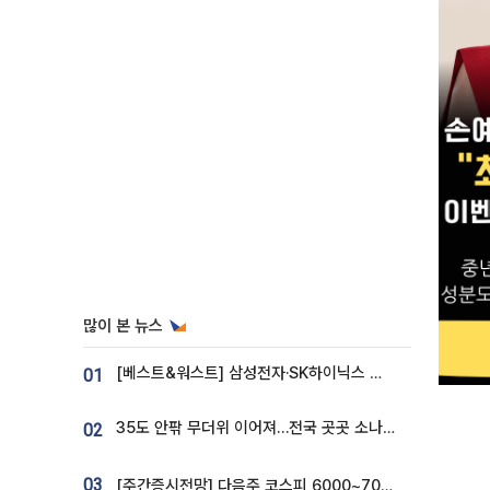
많이 본 뉴스
[베스트&워스트] 삼성전자·SK하이닉스 밀린 한 주…상상인증권은 85% 급등
01
35도 안팎 무더위 이어져…전국 곳곳 소나기 [오늘 날씨]
02
03
[주간증시전망] 다음주 코스피 6000~7000⋯“外人 수급은 정책이 변수”