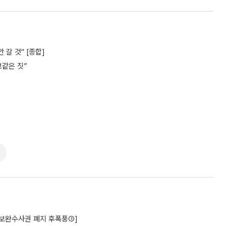
갈 것" [종합]
보같은 짓”
구[보완수사권 폐지 후폭풍①]