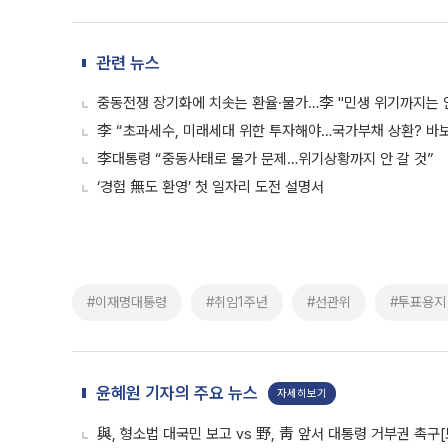
관련 뉴스
중동전쟁 장기화에 치솟는 환율·물가…李 "민생 위기까지는 안 
李 “초과세수, 미래세대 위한 투자해야…국가부채 상환? 바
李대통령 “중동사태로 물가 문제…위기상황까지 안 갈 것”
‘경험 無도 환영’ 첫 일자리 도전 설명서
#이재명대통령
#취임1주년
#선관위
#투표용지
윤혜원 기자의 주요 뉴스
자세히보기
與, 형소법 대국민 보고 vs 野, 靑 앞서 대통령 거부권 촉