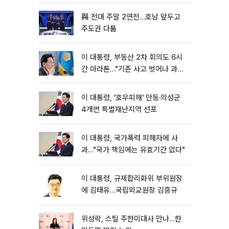
與 전대 주말 2연전…호남 앞두고
주도권 다툼
이 대통령, 부동산 2차 회의도 6시
간 마라톤…"기존 사고 벗어나 과감
히 실천"
이 대통령, '호우피해' 안동·의성군
4개면 특별재난지역 선포
이 대통령, 국가폭력 피해자에 사
과…"국가 책임에는 유효기간 없다"
이 대통령, 규제합리화위 부위원장
에 김태유…국립외교원장 김흥규
위성락, 스틸 주한미대사 만나…한