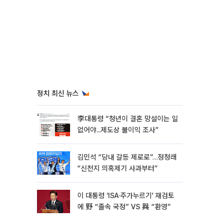
정치 최신 뉴스
李대통령 “청년이 결혼 망설이는 일
없어야...제도상 불이익 조사”
김민석 “당내 갈등 제로로”…정청래
“신천지 의혹제기 사과부터”
이 대통령 ‘ISA·주가누르기’ 재검토
에 野 “졸속 국정” VS 與 “환영”