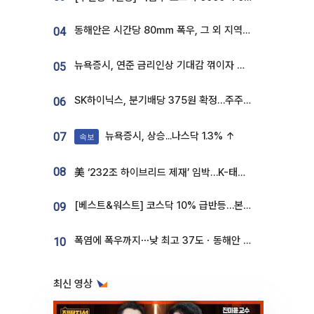
동해안은 시간당 80㎜ 폭우, 그 외 지역은 폭염…‘극과 극 날씨’
04
뉴욕증시, 연준 금리인상 기대감 꺾이자 상승...S&P500 사상 최고치 [종합]
05
SK하이닉스, 분기배당 375원 확정…주주환원책 9월로 앞당겨 발표
06
뉴욕증시, 상승...나스닥 1.3% ↑
07
속보
08
美 ‘232조 하이브리드 제재’ 임박…K-태양광, 불확실성 털고 날개 다나
[베스트&워스트] 코스닥 10% 급반등…본느, 최대주주 변경 기대에 270% 폭등
09
폭염에 폭우까지⋯낮 최고 37도ㆍ동해안 강한 비 [날씨]
10
최신 영상