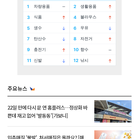
주요뉴스
22일 만에 다시 문 연 홈플러스…정상화 바
쁜데 재고 없어 ‘발동동’[가보니]
입추매직 '불발', 처서매직은 올까요? [해