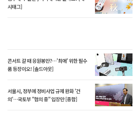
시태그]
콘서트 갈 때 응원봉만?⋯'최애' 위한 필수
품 등장이오! [솔드아웃]
서울시, 정부에 정비사업 규제 완화 '건
의'⋯국토부 "협의 중" 입장만 [종합]