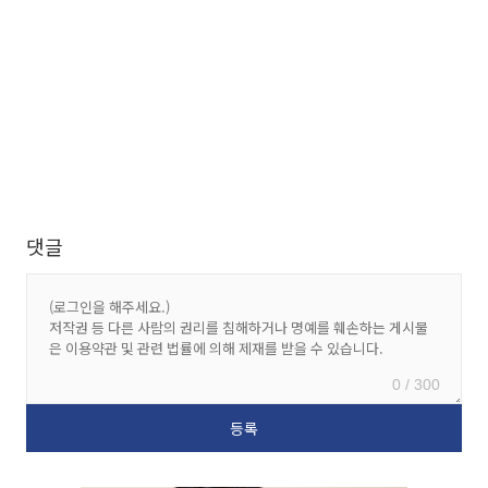
댓글
0 / 300