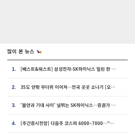
많이 본 뉴스
[베스트&워스트] 삼성전자·SK하이닉스 밀린 한 주…상상인증권은 85% 급등
1.
35도 안팎 무더위 이어져…전국 곳곳 소나기 [오늘 날씨]
2.
'불안과 기대 사이' 널뛰는 SK하이닉스…증권가 "HBM4·LTA 기반 펀터멘털 견고"
3.
[주간증시전망] 다음주 코스피 6000~7000⋯“外人 수급은 정책이 변수”
4.