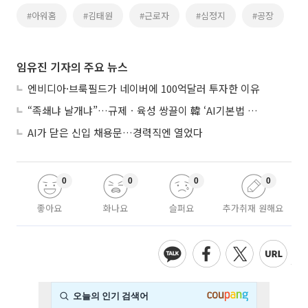
#아워홈
#김태원
#근로자
#심정지
#공장
임유진 기자의 주요 뉴스
엔비디아·브룩필드가 네이버에 100억달러 투자한 이유
“족쇄냐 날개냐”…규제ㆍ육성 쌍끌이 韓 ‘AI기본법 개정안’ 오늘 시행
AI가 닫은 신입 채용문…경력직엔 열었다
0
0
0
0
좋아요
화나요
슬퍼요
추가취재 원해요