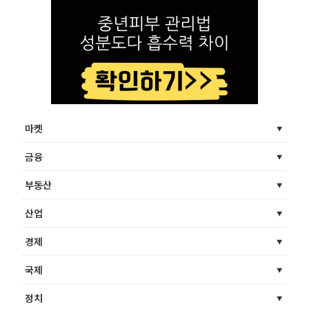
마켓
금융
부동산
산업
경제
국제
정치