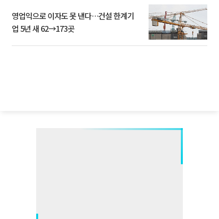
영업익으로 이자도 못 낸다…건설 한계기
업 5년 새 62→173곳