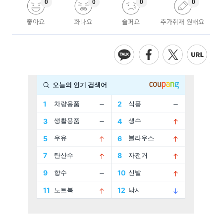
0
0
0
0
좋아요
화나요
슬퍼요
추가취재 원해요