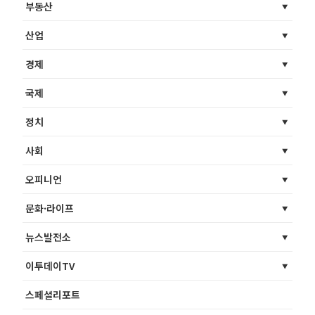
부동산
산업
경제
국제
정치
사회
오피니언
문화·라이프
뉴스발전소
이투데이TV
스페셜리포트