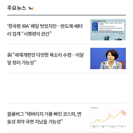
주요뉴스
‘한국판 IRA’ 베일 벗었지만…반도체·배터
리 업계 “시행령이 관건”
與 “세제개편안 다양한 목소리 수렴…이달
말 정리 가능성”
블룸버그 “레버리지 거품 빠진 코스피, 변
동성 최악 국면 지났을 가능성”