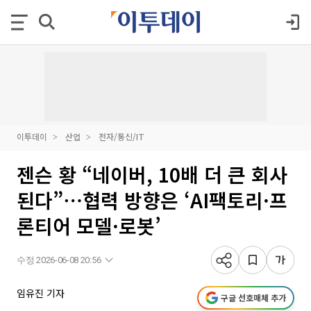
이투데이
산업
전자/통신/IT
젠슨 황 “네이버, 10배 더 큰 회사
된다”⋯협력 방향은 ‘AI팩토리·프
론티어 모델·로봇’
수정 2026-06-08 20:56
임유진 기자
구글 선호매체 추가