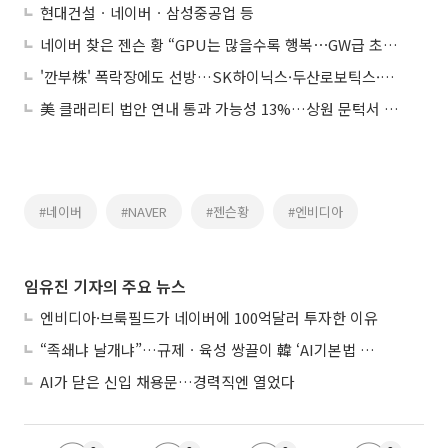
현대건설ㆍ네이버ㆍ삼성중공업 등
네이버 찾은 젠슨 황 “GPU는 많을수록 행복⋯GW급 초대형 AI 인프라 협력”
'깐부株' 폭락장에도 선방…SK하이닉스·두산로보틱스·네이버는 낙폭 방어
美 클래리티 법안 연내 통과 가능성 13%…상원 문턱서 제동
#네이버
#NAVER
#젠슨황
#엔비디아
임유진 기자의 주요 뉴스
엔비디아·브룩필드가 네이버에 100억달러 투자한 이유
“족쇄냐 날개냐”…규제ㆍ육성 쌍끌이 韓 ‘AI기본법 개정안’ 오늘 시행
AI가 닫은 신입 채용문…경력직엔 열었다