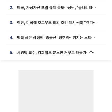
미국, 가상자산 포괄 규제 속도…상원, ‘클래리티법’ 9월 절차투표 추진
2.
이란, 미국에 호르무즈 합의 조건 제시…美 “경기 아직 안 끝나” [종합]
3.
맥북 품은 삼성에 ‘중국산’ 맹추격⋯커지는 노트북 OLED 시장
4.
서경덕 교수, 김희철도 분노한 거꾸로 태극기⋯"엉터리는 아냐, 아쉬울 뿐"
5.