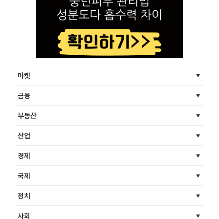
마켓
금융
부동산
산업
경제
국제
정치
사회