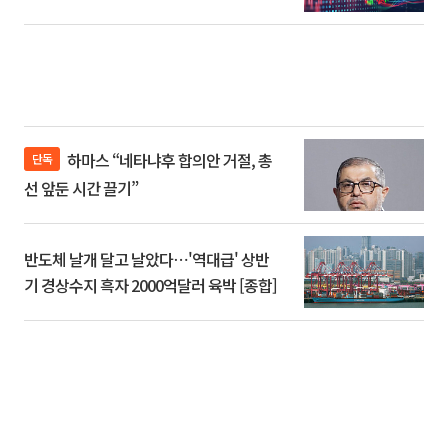
하마스 “네타냐후 합의안 거절, 총
단독
선 앞둔 시간 끌기”
반도체 날개 달고 날았다⋯'역대급' 상반
기 경상수지 흑자 2000억달러 육박 [종합]