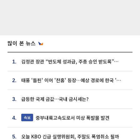
많이 본 뉴스
김정관 장관 “반도체 성과급, 주총 승인 받도록”…상법·자본시장법 개정 시사
1.
태풍 '돌핀' 이어 '찬홈' 등장…예상 경로에 한국 '한숨'
2.
급등한 국제 금값…국내 금시세는?
3.
중부내륙고속도로서 미상 폭발물 발견
속보
4.
오늘 KBO 긴급 실행위원회, 주말도 폭염취소 될까
5.