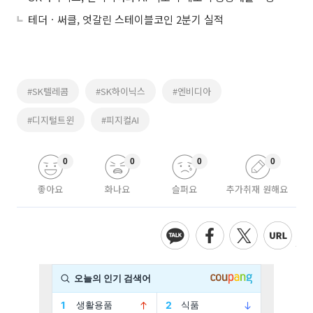
테더ㆍ써클, 엇갈린 스테이블코인 2분기 실적
#SK텔레콤
#SK하이닉스
#엔비디아
#디지털트윈
#피지컬AI
0
0
0
0
좋아요
화나요
슬퍼요
추가취재 원해요