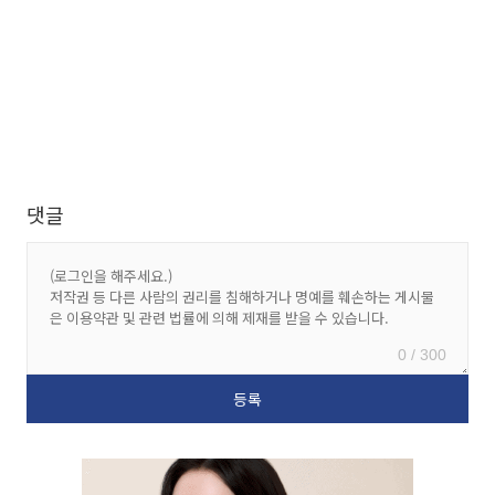
댓글
0 / 300