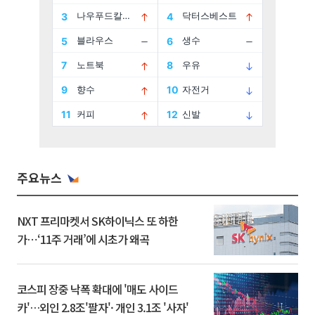
주요뉴스
NXT 프리마켓서 SK하이닉스 또 하한
가⋯‘11주 거래’에 시초가 왜곡
코스피 장중 낙폭 확대에 '매도 사이드
카'…외인 2.8조'팔자'· 개인 3.1조 '사자'