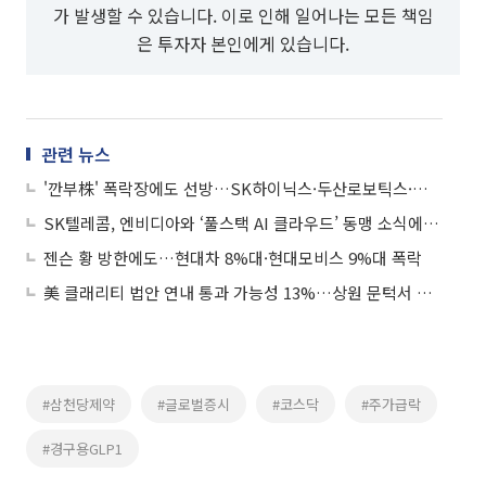
가 발생할 수 있습니다. 이로 인해 일어나는 모든 책임
은 투자자 본인에게 있습니다.
관련 뉴스
'깐부株' 폭락장에도 선방…SK하이닉스·두산로보틱스·네이버는 낙폭 방어
SK텔레콤, 엔비디아와 ‘풀스택 AI 클라우드’ 동맹 소식에 강세
젠슨 황 방한에도…현대차 8%대·현대모비스 9%대 폭락
美 클래리티 법안 연내 통과 가능성 13%…상원 문턱서 제동
#삼천당제약
#글로벌증시
#코스닥
#주가급락
#경구용GLP1