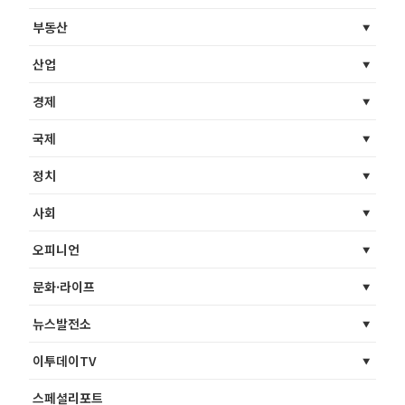
부동산
산업
경제
국제
정치
사회
오피니언
문화·라이프
뉴스발전소
이투데이TV
스페셜리포트