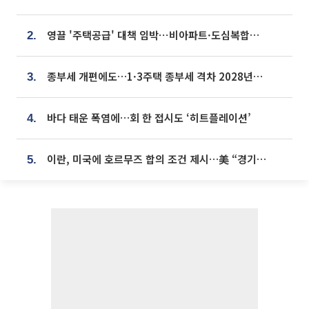
영끌 '주택공급' 대책 임박⋯비아파트·도심복합까지 총동원
2.
종부세 개편에도…1·3주택 종부세 격차 2028년부터 확대
3.
바다 태운 폭염에…회 한 접시도 ‘히트플레이션’
4.
이란, 미국에 호르무즈 합의 조건 제시…美 “경기 아직 안 끝나” [종합]
5.