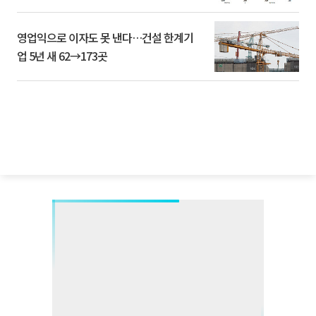
영업익으로 이자도 못 낸다…건설 한계기
업 5년 새 62→173곳