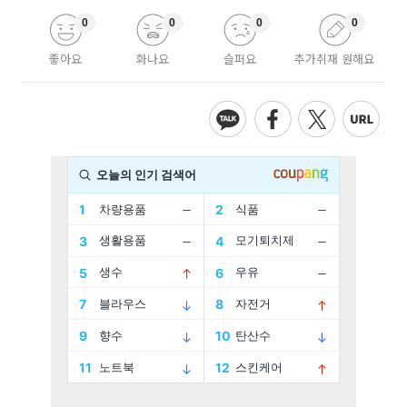
0
0
0
0
좋아요
화나요
슬퍼요
추가취재 원해요