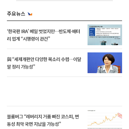
주요뉴스
‘한국판 IRA’ 베일 벗었지만…반도체·배터
리 업계 “시행령이 관건”
與 “세제개편안 다양한 목소리 수렴…이달
말 정리 가능성”
블룸버그 “레버리지 거품 빠진 코스피, 변
동성 최악 국면 지났을 가능성”