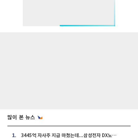
많이 본 뉴스
3445억 자사주 지급 마쳤는데...삼성전자 DX노조, 뒤늦은 '떼쓰기 집회'
1.