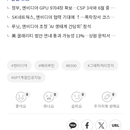
정부, 엔비디아 GPU 9704장 확보…CSP 3사와 6월 중 구매 발주
SK네트웍스, 엔비디아 협력 기대에 ↑⋯폭락장서 코스피 1개ㆍ코스닥 7개 '上‘
루닛, 엔비디아 초청 'AI 생태계 간담회' 참석
美 클래리티 법안 연내 통과 가능성 13%…상원 문턱서 제동
#엔비디아
#베라루빈
#B300
#그래픽처리장치
#GPT계열인공지능
0
0
0
0
좋아요
화나요
슬퍼요
추가취재 원해요