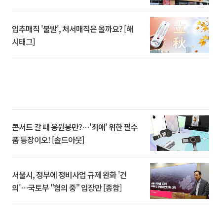
입추매직 '불발', 처서매직은 올까요? [해
시태그]
콘서트 갈 때 응원봉만?⋯'최애' 위한 필수
품 등장이오! [솔드아웃]
서울시, 정부에 정비사업 규제 완화 '건
의'⋯국토부 "협의 중" 입장만 [종합]