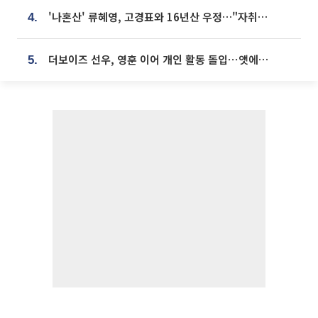
'나혼산' 류혜영, 고경표와 16년산 우정…"자취방서 부모님과 마주쳐"
4.
더보이즈 선우, 영훈 이어 개인 활동 돌입⋯앳에어리어와 전속계약
5.