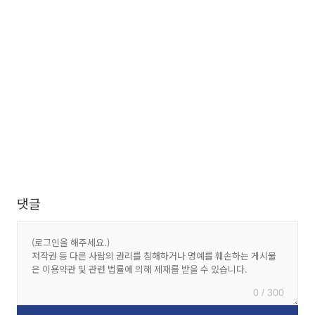
댓글
0 / 300