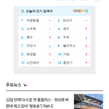
주요뉴스
22일 만에 다시 문 연 홈플러스…정상화 바
쁜데 재고 없어 ‘발동동’[가보니]