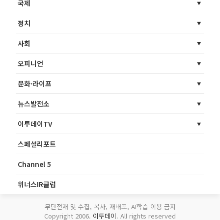
국제
정치
사회
오피니언
문화·라이프
뉴스발전소
이투데이TV
스페셜리포트
Channel 5
위너스IR클럽
무단전재 및 수집, 복사, 재배포, AI학습 이용 금지
Copyright 2006.
이투데이
. All rights reserved