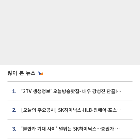
많이 본 뉴스
'2TV 생생정보' 오늘방송맛집- 배우 강성진 단골! 쌀국수ㆍ푸팟퐁 커리 맛집 '블○○○'
1.
[오늘의 주요공시] SK하이닉스·HLB·진에어·포스코홀딩스·네이버·대우건설 등
2.
'불안과 기대 사이' 널뛰는 SK하이닉스…증권가 "HBM4·LTA 기반 펀터멘털 견고"
3.