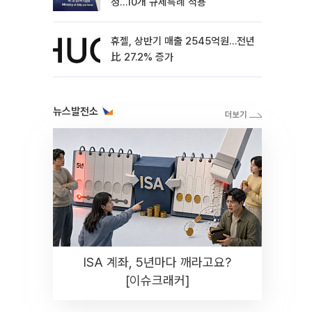
정…10개 규제특례 적용
휴젤, 상반기 매출 2545억원…전년
比 27.2% 증가
뉴스발전소
ISA 계좌, 5년마다 깨라고요?
[이슈크래커]