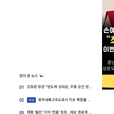
많이 본 뉴스
김정관 장관 “반도체 성과급, 주총 승인 받도록”…상법·자본시장법 개정 시사
01
중부내륙고속도로서 미상 폭발물 발견
02
속보
태풍 '돌핀' 이어 '찬홈' 등장…예상 경로에 한국 '한숨'
03