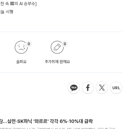
 속 韓의 AI 승부수]
오늘 시행
0
0
슬퍼요
추가취재 원해요
감…삼전·SK하닉 '와르르' 각각 6%·10%대 급락