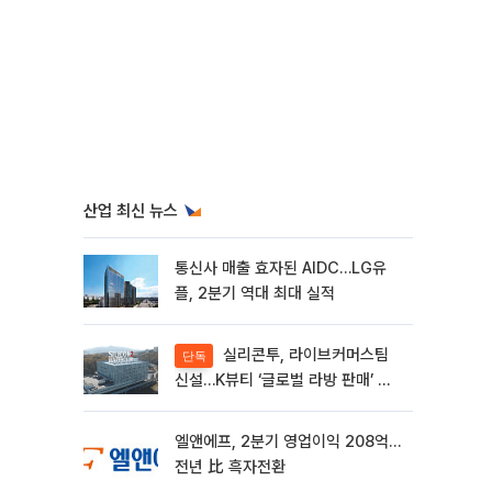
산업 최신 뉴스
통신사 매출 효자된 AIDC…LG유
플, 2분기 역대 최대 실적
실리콘투, 라이브커머스팀
단독
신설…K뷰티 ‘글로벌 라방 판매’ 확
대
엘앤에프, 2분기 영업이익 208억…
전년 比 흑자전환