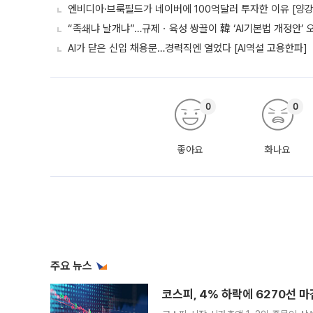
엔비디아·브룩필드가 네이버에 100억달러 투자한 이유 [양강전
“족쇄냐 날개냐”…규제ㆍ육성 쌍끌이 韓 ‘AI기본법 개정안’ 
AI가 닫은 신입 채용문…경력직엔 열었다 [AI역설 고용한파]
0
0
좋아요
화나요
주요 뉴스
코스피, 4% 하락에 6270선 마