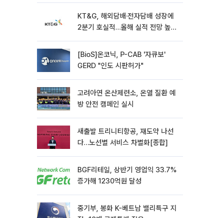
KT&G, 해외담배·전자담배 성장에
2분기 호실적…올해 실적 전망 높였
다
[BioS]온코닉, P-CAB '자큐보'
GERD "인도 시판허가"
고려아연 온산제련소, 온열 질환 예
방 안전 캠페인 실시
새출발 트리니티항공, 재도약 나선
다…노선별 서비스 차별화[종합]
BGF리테일, 상반기 영업익 33.7%
증가해 1230억원 달성
중기부, 봉화 K-베트남 밸리특구 지