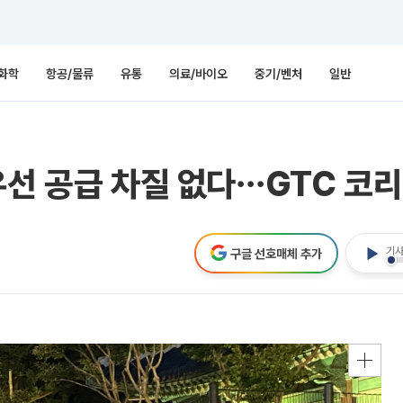
화학
항공/물류
유통
의료/바이오
중기/벤처
일반
우선 공급 차질 없다⋯GTC 코리
기사
구글 선호매체 추가