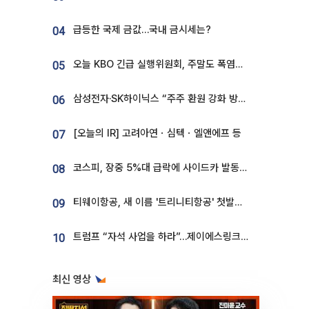
급등한 국제 금값…국내 금시세는?
04
오늘 KBO 긴급 실행위원회, 주말도 폭염취소 될까
05
삼성전자·SK하이닉스 “주주 환원 강화 방안 마련”
06
[오늘의 IR] 고려아연ㆍ심텍ㆍ엘앤에프 등
07
코스피, 장중 5%대 급락에 사이드카 발동…삼성·SK 동반 폭락
08
티웨이항공, 새 이름 '트리니티항공' 첫발…SSC 전략 본격화
09
트럼프 “자석 사업을 하라”…제이에스링크, 비중국 영구자석 공급망 구축 속도
10
최신 영상