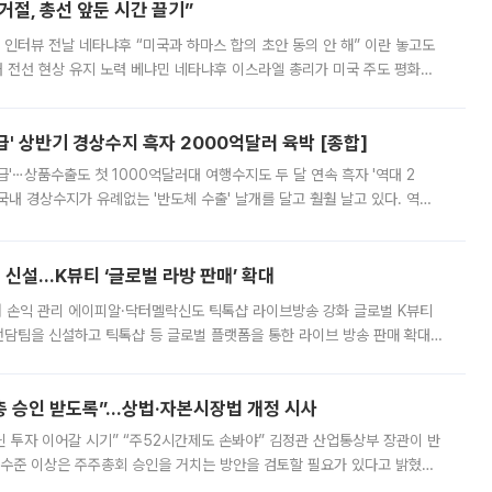
절, 총선 앞둔 시간 끌기”
 인터뷰 전날 네타냐후 “미국과 하마스 합의 초안 동의 안 해” 이란 놓고도
개 전선 현상 유지 노력 베냐민 네타냐후 이스라엘 총리가 미국 주도 평화위
스 간 무장해제 합의안을 반대한 지 하루 만에 하마스 정치국 고위 관리
' 상반기 경상수지 흑자 2000억달러 육박 [종합]
급'⋯상품수출도 첫 1000억달러대 여행수지도 두 달 연속 흑자 '역대 2
국내 경상수지가 유례없는 '반도체 수출' 날개를 달고 훨훨 날고 있다. 역대
경상수지 뿐 아니라 상반기 경상수지 흑자도 2000억달러에 근접하며 사상 최
신설…K뷰티 ‘글로벌 라방 판매’ 확대
터 손익 관리 에이피알·닥터멜락신도 틱톡샵 라이브방송 강화 글로벌 K뷰티
담팀을 신설하고 틱톡샵 등 글로벌 플랫폼을 통한 라이브 방송 판매 확대에
급하는 데서 한발 더 나아가 방송 기획과 상품 구성, 출연자 섭외, 손익
주총 승인 받도록”…상법·자본시장법 개정 시사
닌 투자 이어갈 시기” “주52시간제도 손봐야” 김정관 산업통상부 장관이 반
 수준 이상은 주주총회 승인을 거치는 방안을 검토할 필요가 있다고 밝혔다.
배구조와 주주권 강화 논의가 이어지는 가운데, 핵심 연구인력에 대한