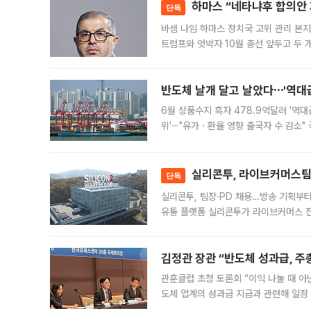
하마스 “네타냐후 합의안 거
단독
바셈 나임 하마스 정치국 고위 관리 본지
트럼프와 엇박자 10월 총선 앞두고 두 
원회(BOP)와 팔레스타인 무장단체 하마
반도체 날개 달고 날았다⋯'역대급
6월 상품수지 흑자 478.9억달러 '역대
위'⋯"유가ㆍ환율 영향 출국자 수 감소" 
급 수출 호조가 매달 이어지면서 6월 
대 기
실리콘투, 라이브커머스팀 
단독
실리콘투, 팀장·PD 채용…방송 기획부
유통 플랫폼 실리콘투가 라이브커머스 전
나섰다. 국내 화장품을 해외 유통망에 공
김정관 장관 “반도체 성과급, 
관훈클럽 초청 토론회 “이익 나눌 때 아
도체 업계의 성과급 지급과 관련해 일정
최근 상법·자본시장법 개정으로 기업 지