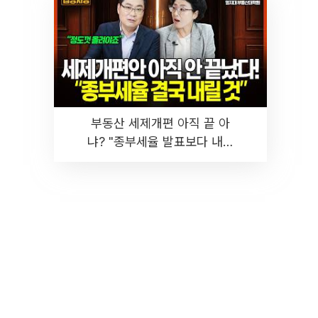
부동산 세제개편 아직 끝 아
냐? "종부세율 발표보다 내릴
것" 장기거주·양도세 전망 I 집
땅지성 I 김인만, 진미윤