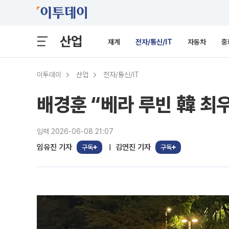
산업
재계
전자/통신/IT
자동차
중
이투데이
산업
전자/통신/IT
배경훈 “베라 루빈 韓 최
입력 2026-06-08 21:07
임유진 기자
김연진 기자
구독
구독