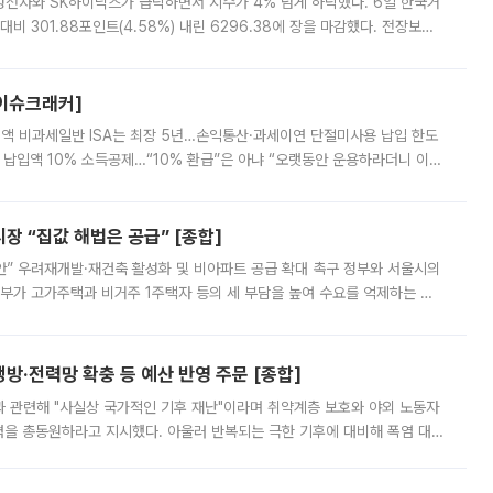
삼성전자와 SK하이닉스가 급락하면서 지수가 4% 넘게 하락했다. 6일 한국거
비 301.88포인트(4.58%) 내린 6296.38에 장을 마감했다. 전장보다
스피는 장중 한때 6550.94까지 오르기도 했으나 6238.32까지 밀리기도 했
[이슈크래커]
 전액 비과세일반 ISA는 최장 5년…손익통산·과세이연 단절미사용 납입 한도
납입액 10% 소득공제…“10% 환급”은 아냐 “오랫동안 운용하라더니 이제
 ‘만능 절세 통장’으로 불리는 개인종합자산관리계좌(ISA)가 두 갈래로 개
 “집값 해법은 공급” [종합]
안” 우려재개발·재건축 활성화 및 비아파트 공급 확대 촉구 정부와 서울시의
정부가 고가주택과 비거주 1주택자 등의 세 부담을 높여 수요를 억제하는 카
키울 것이라며 세금이 아닌 공급이 근본적인 처방이라고 전면 반박했다.
방·전력망 확충 등 예산 반영 주문 [종합]
과 관련해 "사실상 국가적인 기후 재난"이라며 취약계층 보호와 야외 노동자
정력을 총동원하라고 지시했다. 아울러 반복되는 극한 기후에 대비해 폭염 대응
영하는 방안도 검토하라고 주문했다. 이 대통령은 이날 폭염·가뭄 대