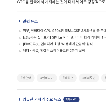
GTC를 한국에서 개최하는 것에 대해서 아주 긍정적으로 
관련 뉴스
정부, 엔비디아 GPU 9704장 확보…CSP 3사와 6월 중 구
[급등락주 짚어보기] SK네트웍스, 엔비디아 협력 기대에 ↑⋯
[BioS]루닛, 엔비디아 초청 'AI 생태계 간담회' 참석
테더ㆍ써클, 엇갈린 스테이블코인 2분기 실적
#젠슨황
#엔비디아
#배경훈
#베라루빈
임유진 기자의 주요 뉴스
자세히보기