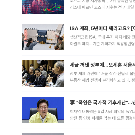
코스피 시장 시가총액 1, 2위 종목인 
래소에 따르면 코스피 지수는 전 거래일 대
1.81% 내린 6478.75에 출발한 코
다. 이날 오전
ISA 계좌, 5년마다 깨라고요? 
생산적금융 ISA, 국내 투자 이자·배당
이월도 폐지…기존 계좌까지 적용청년형 
는 5년마다 계좌를 해지하라는 건가요?”
편을
세금 꺼낸 정부에…오세훈 서울시장
정부 세제 개편에 “매물 잠김·전월세 불
부동산 해법 전쟁이 본격화하고 있다. 
드를 꺼내자 서울시는 전·월세 부담만 
李 "폭염은 국가적 기후재난"…냉
이재명 대통령은 6일 사상 최악의 폭염
안전 등 인명 피해를 막는 데 모든 행
인프라 확충 계획을 내년도 예산안에 반