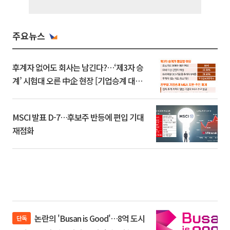
주요뉴스
후계자 없어도 회사는 남긴다?…‘제3자 승
계’ 시험대 오른 中企 현장 [기업승계 대전
환]
MSCI 발표 D-7…후보주 반등에 편입 기대
재점화
논란의 'Busan is Good'…8억 도시
단독