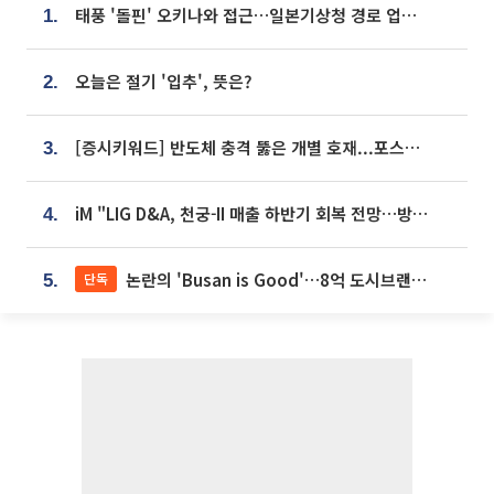
태풍 '돌핀' 오키나와 접근…일본기상청 경로 업데이트
1.
오늘은 절기 '입추', 뜻은?
2.
[증시키워드] 반도체 충격 뚫은 개별 호재...포스코퓨처엠·에코프로·한화솔루션 '눈길'
3.
iM "LIG D&A, 천궁-II 매출 하반기 회복 전망…방산 톱픽 유지"
4.
논란의 'Busan is Good'…8억 도시브랜드, 용산 대통령실 CI 업체가 수행
단독
5.