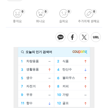
0
0
0
0
좋아요
화나요
슬퍼요
추가취재 원해요