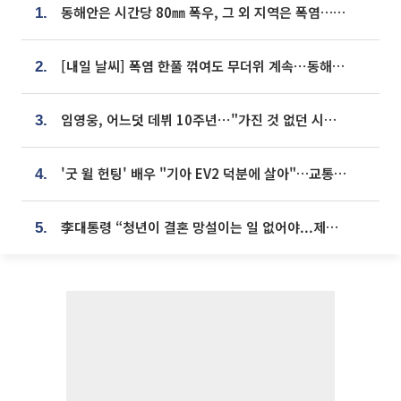
동해안은 시간당 80㎜ 폭우, 그 외 지역은 폭염…‘극과 극 날씨’
1.
[내일 날씨] 폭염 한풀 꺾여도 무더위 계속⋯동해안 이틀 연속 비
2.
임영웅, 어느덧 데뷔 10주년⋯"가진 것 없던 시절, 내 앞엔 20명의 팬뿐"
3.
'굿 윌 헌팅' 배우 "기아 EV2 덕분에 살아"…교통사고 후 안전성 극찬
4.
李대통령 “청년이 결혼 망설이는 일 없어야...제도상 불이익 조사”
5.