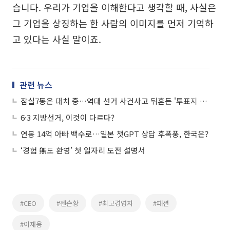
습니다. 우리가 기업을 이해한다고 생각할 때, 사실은
그 기업을 상징하는 한 사람의 이미지를 먼저 기억하
고 있다는 사실 말이죠.
관련 뉴스
잠실7동은 대치 중…역대 선거 사건사고 뒤흔든 '투표지 부족' 사태
6·3 지방선거, 이것이 다르다?
연봉 14억 아빠 백수로…일본 챗GPT 상담 후폭풍, 한국은?
‘경험 無도 환영’ 첫 일자리 도전 설명서
#CEO
#젠슨황
#최고경영자
#패션
#이재용