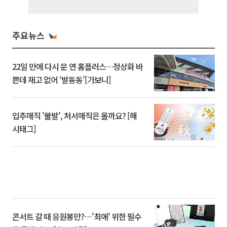
주요뉴스
22일 만에 다시 문 연 홈플러스…정상화 바
쁜데 재고 없어 ‘발동동’[가보니]
입추매직 '불발', 처서매직은 올까요? [해
시태그]
콘서트 갈 때 응원봉만?⋯'최애' 위한 필수