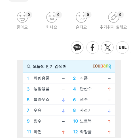
0
0
0
0
좋아요
화나요
슬퍼요
추가취재 원해요