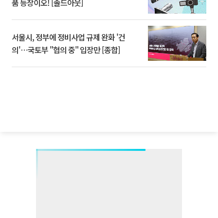
품 등장이오! [솔드아웃]
서울시, 정부에 정비사업 규제 완화 '건
의'⋯국토부 "협의 중" 입장만 [종합]